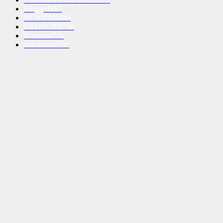
Lingga
1187
HUKUM
1040
EKONOMI
730
Karimun
716
Advetorial
590