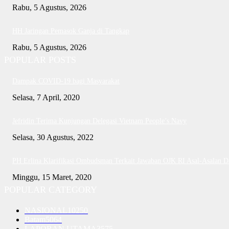
Rabu, 5 Agustus, 2026
HH Jaringan Pemasok Ganja di Tangkap
Rabu, 5 Agustus, 2026
POPULAR POSTS
Dampak COVID-19 bagi Masyarakat
Selasa, 7 April, 2020
Jefridin Terima Kunjungan Delegasi Vietnam People’s Navy
Selasa, 30 Agustus, 2022
PH Erlina Klarifikasi Ombudsman Terkait Jawaban OJK RI Asal-Asalan 
Minggu, 15 Maret, 2020
POPULAR CATEGORY
NASIONAL
10250
Batam
5064
LAPORAN UTAMA
3575