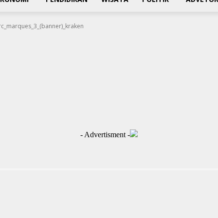
c_marques_3_(banner)_kraken
- Advertisment -