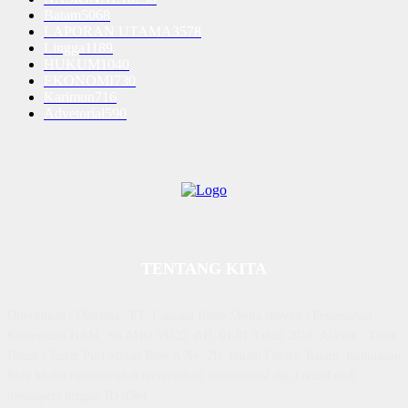
Batam
5068
LAPORAN UTAMA
3578
Lingga
1189
HUKUM
1040
EKONOMI
730
Karimun
716
Advetorial
590
TENTANG KITA
Diterbitkan | Dikelola : PT. Laksana Rasio Media Inovasi | Pengesahan
Kemenkum HAM, No AHU 59522. AH. 01.01 Tahun 2018. Alamat : Town
House Cluster Puri Melati Blok A No. 2B, Batam Centre, Batam, Kepulauan
Riau Media rasio.co telah terverifikasi administrasi dan faktual oleh
dewanpers dengan ID 9564