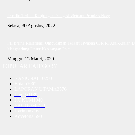
Jefridin Terima Kunjungan Delegasi Vietnam People’s Navy
Selasa, 30 Agustus, 2022
PH Erlina Klarifikasi Ombudsman Terkait Jawaban OJK RI Asal-Asalan D
Mengandung Unsur Keterangan Palsu
Minggu, 15 Maret, 2020
POPULAR CATEGORY
NASIONAL
10250
Batam
5065
LAPORAN UTAMA
3576
Lingga
1189
HUKUM
1040
EKONOMI
730
Karimun
716
Advetorial
590