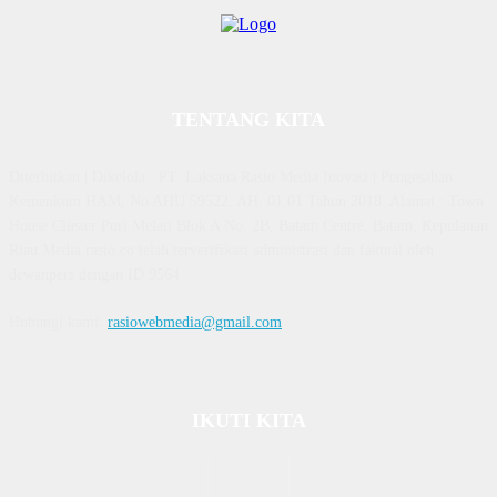
TENTANG KITA
Diterbitkan | Dikelola : PT. Laksana Rasio Media Inovasi | Pengesahan
Kemenkum HAM, No AHU 59522. AH. 01.01 Tahun 2018. Alamat : Town
House Cluster Puri Melati Blok A No. 2B, Batam Centre, Batam, Kepulauan
Riau Media rasio.co telah terverifikasi administrasi dan faktual oleh
dewanpers dengan ID 9564
Hubungi kami:
rasiowebmedia@gmail.com
IKUTI KITA