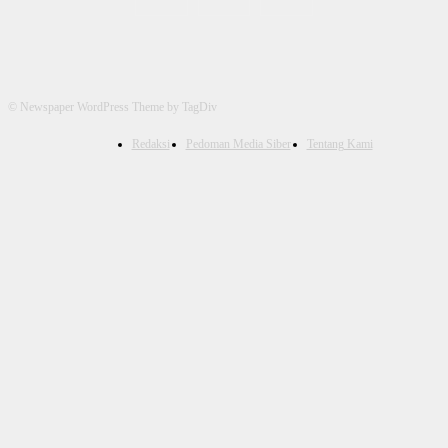
© Newspaper WordPress Theme by TagDiv
Redaksi
Pedoman Media Siber
Tentang Kami