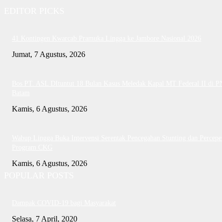
EDITOR PICKS
41 Kontingen Kwarcab Pramuka Lingga ke Jambore Nasional 2026
Jumat, 7 Agustus, 2026
Bos PT. ASL DItuntut 18 Bulan Kasus Meledak Kapal MT Federal II di P
Batam
Kamis, 6 Agustus, 2026
Wabup Lingga Buka Intervensi Serentak Pencegahan Stunting dan Percepe
Program CKG
Kamis, 6 Agustus, 2026
POPULAR POSTS
Dampak COVID-19 bagi Masyarakat
Selasa, 7 April, 2020