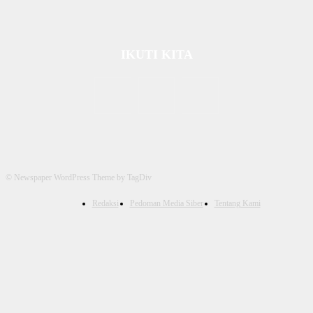
IKUTI KITA
© Newspaper WordPress Theme by TagDiv
Redaksi
Pedoman Media Siber
Tentang Kami