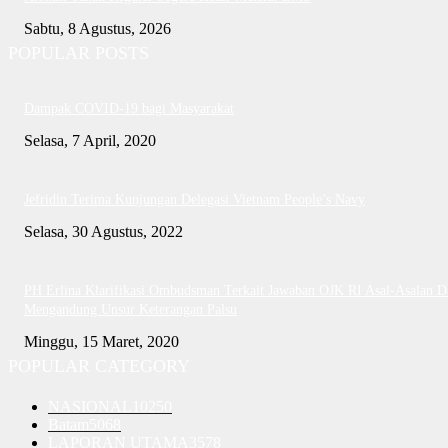
Sabtu, 8 Agustus, 2026
POPULAR POSTS
Dampak COVID-19 bagi Masyarakat
Selasa, 7 April, 2020
Jefridin Terima Kunjungan Delegasi Vietnam People’s Navy
Selasa, 30 Agustus, 2022
PH Erlina Klarifikasi Ombudsman Terkait Jawaban OJK RI Asal-Asalan D
Mengandung Unsur Keterangan Palsu
Minggu, 15 Maret, 2020
POPULAR CATEGORY
NASIONAL
10250
Batam
5068
LAPORAN UTAMA
3578