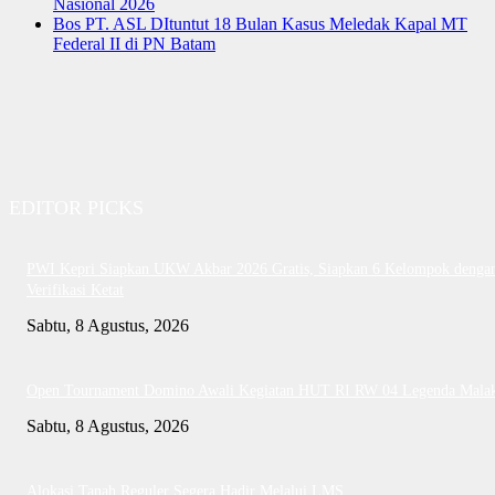
Nasional 2026
Bos PT. ASL DItuntut 18 Bulan Kasus Meledak Kapal MT
Federal II di PN Batam
EDITOR PICKS
PWI Kepri Siapkan UKW Akbar 2026 Gratis, Siapkan 6 Kelompok denga
Verifikasi Ketat
Sabtu, 8 Agustus, 2026
Open Tournament Domino Awali Kegiatan HUT RI RW 04 Legenda Mala
Sabtu, 8 Agustus, 2026
Alokasi Tanah Reguler Segera Hadir Melalui LMS