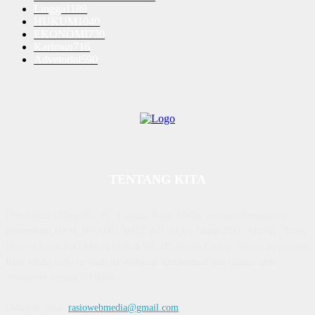
Lingga
1189
HUKUM
1040
EKONOMI
730
Karimun
716
Advetorial
590
TENTANG KITA
Diterbitkan | Dikelola : PT. Laksana Rasio Media Inovasi | Pengesahan
Kemenkum HAM, No AHU 59522. AH. 01.01 Tahun 2018. Alamat : Town
House Cluster Puri Melati Blok A No. 2B, Batam Centre, Batam, Kepulauan
Riau Media rasio.co telah terverifikasi administrasi dan faktual oleh
dewanpers dengan ID 9564
Hubungi kami:
rasiowebmedia@gmail.com