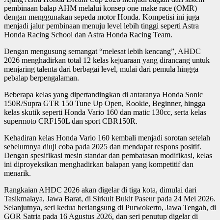
pembinaan balap AHM melalui konsep one make race (OMR)
dengan menggunakan sepeda motor Honda. Kompetisi ini juga
menjadi jalur pembinaan menuju level lebih tinggi seperti Astra
Honda Racing School dan Astra Honda Racing Team.
Dengan mengusung semangat “melesat lebih kencang”, AHDC
2026 menghadirkan total 12 kelas kejuaraan yang dirancang untuk
menjaring talenta dari berbagai level, mulai dari pemula hingga
pebalap berpengalaman.
Beberapa kelas yang dipertandingkan di antaranya Honda Sonic
150R/Supra GTR 150 Tune Up Open, Rookie, Beginner, hingga
kelas skutik seperti Honda Vario 160 dan matic 130cc, serta kelas
supermoto CRF150L dan sport CBR150R.
Kehadiran kelas Honda Vario 160 kembali menjadi sorotan setelah
sebelumnya diuji coba pada 2025 dan mendapat respons positif.
Dengan spesifikasi mesin standar dan pembatasan modifikasi, kelas
ini diproyeksikan menghadirkan balapan yang kompetitif dan
menarik.
Rangkaian AHDC 2026 akan digelar di tiga kota, dimulai dari
Tasikmalaya, Jawa Barat, di Sirkuit Bukit Paseur pada 24 Mei 2026.
Selanjutnya, seri kedua berlangsung di Purwokerto, Jawa Tengah, di
GOR Satria pada 16 Agustus 2026, dan seri penutup digelar di