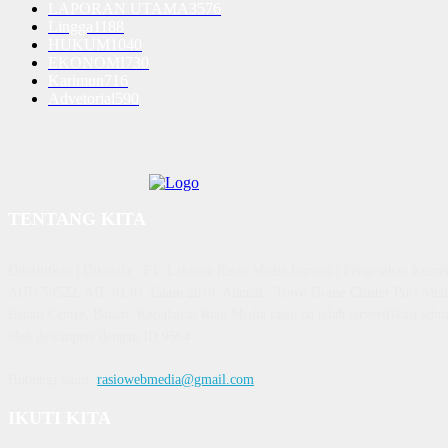
LAPORAN UTAMA
3576
Lingga
1188
HUKUM
1040
EKONOMI
730
Karimun
716
Advetorial
590
TENTANG KITA
Diterbitkan | Dikelola : PT. Laksana Rasio Media Inovasi | Pengesahan K
AHU 59522. AH. 01.01 Tahun 2018. Alamat : Town House Cluster Puri Mela
Batam Centre, Batam, Kepulauan Riau Media rasio.co telah terverifikasi admin
oleh dewanpers dengan ID 9564
Hubungi kami:
rasiowebmedia@gmail.com
IKUTI KITA