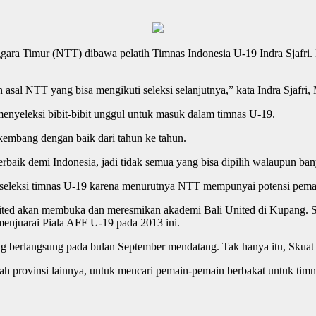
gara Timur (NTT) dibawa pelatih Timnas Indonesia U-19 Indra Sjafri. M
asal NTT yang bisa mengikuti seleksi selanjutnya,” kata Indra Sjafri, 
menyeleksi bibit-bibit unggul untuk masuk dalam timnas U-19.
kembang dengan baik dari tahun ke tahun.
terbaik demi Indonesia, jadi tidak semua yang bisa dipilih walaupun ban
 seleksi timnas U-19 karena menurutnya NTT mempunyai potensi pemain 
United akan membuka dan meresmikan akademi Bali United di Kupang. S
enjuarai Piala AFF U-19 pada 2013 ini.
 berlangsung pada bulan September mendatang. Tak hanya itu, Skuat Ga
lah provinsi lainnya, untuk mencari pemain-pemain berbakat untuk tim