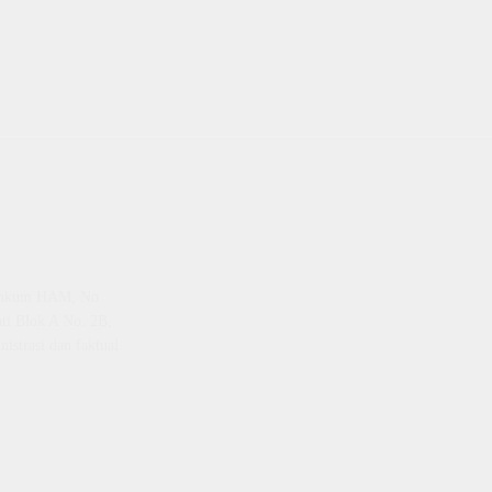
emenkum HAM, No
ti Blok A No. 2B,
istrasi dan faktual