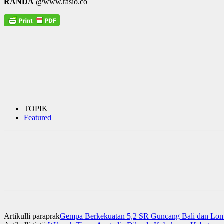
RANDA
@www.rasio.co
TOPIK
Featured
Artikulli paraprak
Gempa Berkekuatan 5,2 SR Guncang Bali dan Lom