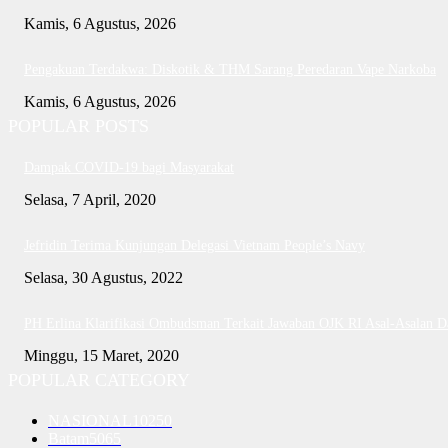
Kamis, 6 Agustus, 2026
Pengakuan Terdakwa: Diskotik & THM Sarang Peredaran Vape Narkoba
Kamis, 6 Agustus, 2026
POPULAR POSTS
Dampak COVID-19 bagi Masyarakat
Selasa, 7 April, 2020
Jefridin Terima Kunjungan Delegasi Vietnam People’s Navy
Selasa, 30 Agustus, 2022
PH Erlina Klarifikasi Ombudsman Terkait Jawaban OJK RI Asal-Asalan 
Minggu, 15 Maret, 2020
POPULAR CATEGORY
NASIONAL
10250
Batam
5065