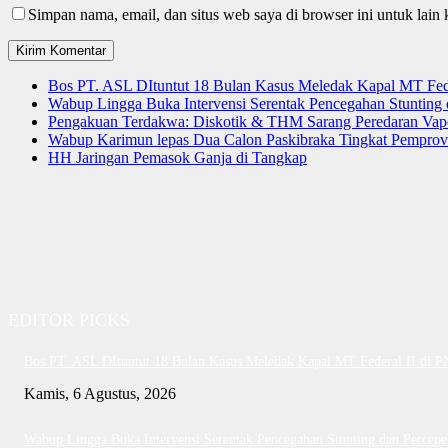
Simpan nama, email, dan situs web saya di browser ini untuk lain 
Bos PT. ASL DItuntut 18 Bulan Kasus Meledak Kapal MT Fede
Wabup Lingga Buka Intervensi Serentak Pencegahan Stuntin
Pengakuan Terdakwa: Diskotik & THM Sarang Peredaran Vap
Wabup Karimun lepas Dua Calon Paskibraka Tingkat Pemprov
HH Jaringan Pemasok Ganja di Tangkap
EDITOR PICKS
Bos PT. ASL DItuntut 18 Bulan Kasus Meledak Kapal MT Federal II di 
Kamis, 6 Agustus, 2026
Wabup Lingga Buka Intervensi Serentak Pencegahan Stunting dan Perce