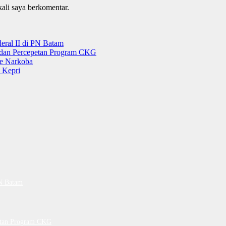
kali saya berkomentar.
ral II di PN Batam
g dan Percepetan Program CKG
e Narkoba
 Kepri
PN Batam
petan Program CKG