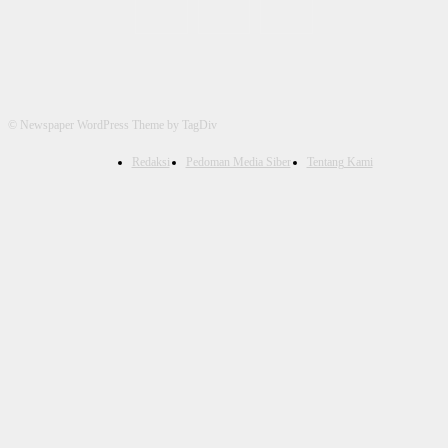
© Newspaper WordPress Theme by TagDiv
Redaksi
Pedoman Media Siber
Tentang Kami