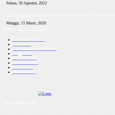
Selasa, 30 Agustus, 2022
PH Erlina Klarifikasi Ombudsman Terkait Jawaban OJK RI Asal-Asalan 
Minggu, 15 Maret, 2020
POPULAR CATEGORY
NASIONAL
10250
Batam
5063
LAPORAN UTAMA
3574
Lingga
1187
HUKUM
1040
EKONOMI
730
Karimun
716
Advetorial
590
TENTANG KITA