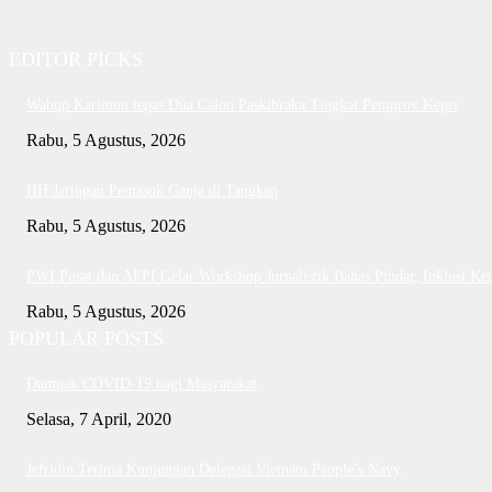
EDITOR PICKS
Wabup Karimun lepas Dua Calon Paskibraka Tingkat Pemprov Kepri
Rabu, 5 Agustus, 2026
HH Jaringan Pemasok Ganja di Tangkap
Rabu, 5 Agustus, 2026
PWI Pusat dan AFPI Gelar Workshop Jurnalistik Bahas Pindar, Inklusi Ke
Rabu, 5 Agustus, 2026
POPULAR POSTS
Dampak COVID-19 bagi Masyarakat
Selasa, 7 April, 2020
Jefridin Terima Kunjungan Delegasi Vietnam People’s Navy