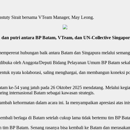
stuty Sirait bersama VTeam Manager, May Leong.
dan putri antara BP Batam, VTeam, dan UN-Collective Singapore
empererat hubungan baik antara Batam dan Singapura melalui semangat
 dibuka oleh Anggota/Deputi Bidang Pelayanan Umum BP Batam sekalig
ntuk nyata kolaborasi, saling menghargai, dan membangun koneksi posi
 Batam ke-54 yang jatuh pada 26 Oktober 2025 mendatang. Melalui keg
aring internasional Batam sebagai kawasan strategis.
mbah kehormatan dalam acara ini. Ia menyampaikan apresiasi atas ini
mbali berlaga di Batam setelah cukup lama tidak bertemu tim BP Bat
gan tim BP Batam. Senang rasanya bisa kembali ke Batam dan merasakan