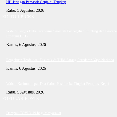
HH Jaringan Pemasok Ganja di Tangkap
Rabu, 5 Agustus, 2026
EDITOR PICKS
Wabup Lingga Buka Intervensi Serentak Pencegahan Stunting dan Percepe
Program CKG
Kamis, 6 Agustus, 2026
Pengakuan Terdakwa: Diskotik & THM Sarang Peredaran Vape Narkoba
Kamis, 6 Agustus, 2026
Wabup Karimun lepas Dua Calon Paskibraka Tingkat Pemprov Kepri
Rabu, 5 Agustus, 2026
POPULAR POSTS
Dampak COVID-19 bagi Masyarakat