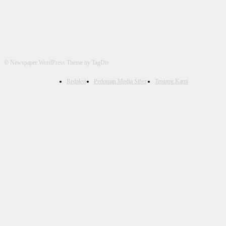
© Newspaper WordPress Theme by TagDiv
Redaksi
Pedoman Media Siber
Tentang Kami