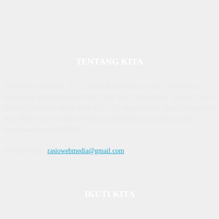
TENTANG KITA
Diterbitkan | Dikelola : PT. Laksana Rasio Media Inovasi | Pengesahan
Kemenkum HAM, No AHU 59522. AH. 01.01 Tahun 2018. Alamat : Town
House Cluster Puri Melati Blok A No. 2B, Batam Centre, Batam, Kepulauan
Riau Media rasio.co telah terverifikasi administrasi dan faktual oleh
dewanpers dengan ID 9564
Hubungi kami:
rasiowebmedia@gmail.com
IKUTI KITA