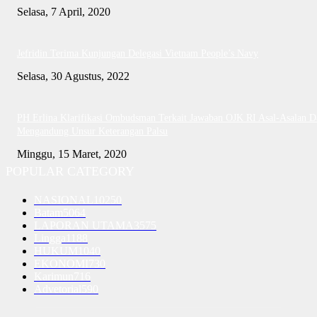
Selasa, 7 April, 2020
Jefridin Terima Kunjungan Delegasi Vietnam People’s Navy
Selasa, 30 Agustus, 2022
PH Erlina Klarifikasi Ombudsman Terkait Jawaban OJK RI Asal-Asalan D
Mengandung Unsur Keterangan Palsu
Minggu, 15 Maret, 2020
POPULAR CATEGORY
NASIONAL
10250
Batam
5064
LAPORAN UTAMA
3575
Lingga
1188
HUKUM
1040
EKONOMI
730
Karimun
716
Advetorial
590