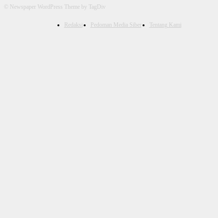
© Newspaper WordPress Theme by TagDiv
Redaksi
Pedoman Media Siber
Tentang Kami