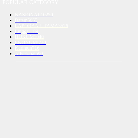
POPULAR CATEGORY
NASIONAL
10250
Batam
5065
LAPORAN UTAMA
3576
Lingga
1189
HUKUM
1040
EKONOMI
730
Karimun
716
Advetorial
590