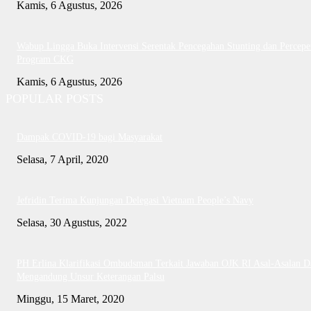
Kamis, 6 Agustus, 2026
Wabup Lingga Buka Intervensi Serentak Pencegahan Stunting dan Percepe
Program CKG
Kamis, 6 Agustus, 2026
POPULAR POSTS
Dampak COVID-19 bagi Masyarakat
Selasa, 7 April, 2020
Jefridin Terima Kunjungan Delegasi Vietnam People’s Navy
Selasa, 30 Agustus, 2022
PH Erlina Klarifikasi Ombudsman Terkait Jawaban OJK RI Asal-Asalan D
Mengandung Unsur Keterangan Palsu
Minggu, 15 Maret, 2020