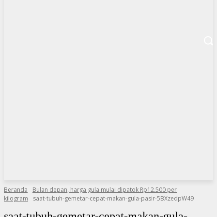
Beranda
Bulan depan, harga gula mulai dipatok Rp12.500 per
kilogram
saat-tubuh-gemetar-cepat-makan-gula-pasir-5BXzedpW49
saat-tubuh-gemetar-cepat-makan-gula-