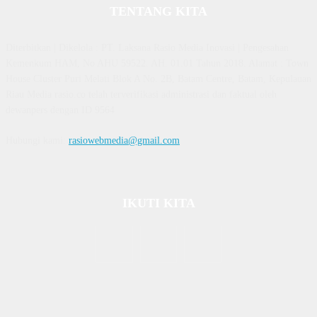
TENTANG KITA
Diterbitkan | Dikelola : PT. Laksana Rasio Media Inovasi | Pengesahan
Kemenkum HAM, No AHU 59522. AH. 01.01 Tahun 2018. Alamat : Town
House Cluster Puri Melati Blok A No. 2B, Batam Centre, Batam, Kepulauan
Riau Media rasio.co telah terverifikasi administrasi dan faktual oleh
dewanpers dengan ID 9564
Hubungi kami:
rasiowebmedia@gmail.com
IKUTI KITA