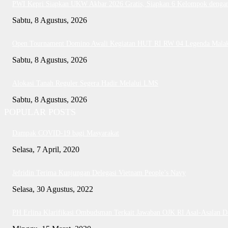
PWI Kepri Siapkan UKW Akbar 2026 Gratis, Siapkan 6 Kelompok dengan 
Sabtu, 8 Agustus, 2026
Open Tournament Domino Awali Kegiatan HUT RI RW 04 Legenda Mala
Sabtu, 8 Agustus, 2026
Alokasi Tanah Reguler Segera Hadir Melalui LMS
Sabtu, 8 Agustus, 2026
POPULAR POSTS
Dampak COVID-19 bagi Masyarakat
Selasa, 7 April, 2020
Jefridin Terima Kunjungan Delegasi Vietnam People’s Navy
Selasa, 30 Agustus, 2022
PH Erlina Klarifikasi Ombudsman Terkait Jawaban OJK RI Asal-Asalan 