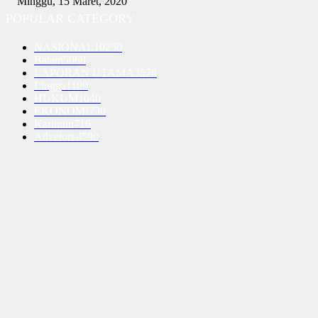
Minggu, 15 Maret, 2020
POPULAR CATEGORY
NASIONAL
10250
Batam
5068
LAPORAN UTAMA
3578
Lingga
1189
HUKUM
1040
EKONOMI
730
Karimun
716
Advetorial
590