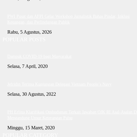
PWI Pusat dan AFPI Gelar Workshop Jurnalistik Bahas Pindar, Inklusi
Keuangan, dan Perlindungan Publik
Rabu, 5 Agustus, 2026
POPULAR POSTS
Dampak COVID-19 bagi Masyarakat
Selasa, 7 April, 2020
Jefridin Terima Kunjungan Delegasi Vietnam People’s Navy
Selasa, 30 Agustus, 2022
PH Erlina Klarifikasi Ombudsman Terkait Jawaban OJK RI Asal-Asalan D
Mengandung Unsur Keterangan Palsu
Minggu, 15 Maret, 2020
POPULAR CATEGORY