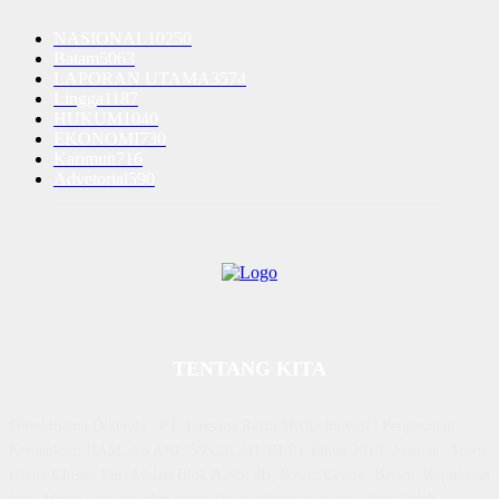
NASIONAL
10250
Batam
5063
LAPORAN UTAMA
3574
Lingga
1187
HUKUM
1040
EKONOMI
730
Karimun
716
Advetorial
590
TENTANG KITA
Diterbitkan | Dikelola : PT. Laksana Rasio Media Inovasi | Pengesahan
Kemenkum HAM, No AHU 59522. AH. 01.01 Tahun 2018. Alamat : Town
House Cluster Puri Melati Blok A No. 2B, Batam Centre, Batam, Kepulauan