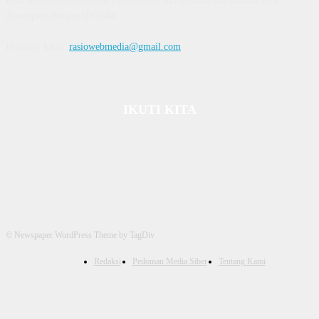
Riau Media rasio.co telah terverifikasi administrasi dan faktual oleh
dewanpers dengan ID 9564
Hubungi kami:
rasiowebmedia@gmail.com
IKUTI KITA
© Newspaper WordPress Theme by TagDiv
Redaksi
Pedoman Media Siber
Tentang Kami