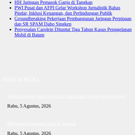
HH Jaringan Pemasok Ganja di Tangkap
PWI Pusat dan AFPI Gelar Workshop Jurnalistik Bahas
Pindar, Inklusi Keuangan, dan Perlindungan Publik
Groundbreaking Pekerjaan Pembangunan Jaringan Perpipaan
dan SR SPAM Dabo Singkep
Penyesalan Carolein Dituntut Tiga Tahun Kasus Penggelapan
Mobil di Batam
EDITOR PICKS
Wabup Karimun lepas Dua Calon Paskibraka Tingkat Pemprov Kepri
Rabu, 5 Agustus, 2026
HH Jaringan Pemasok Ganja di Tangkap
Rabu, 5 Agustus, 2026