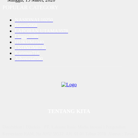
POPULAR CATEGORY
NASIONAL
10250
Batam
5068
LAPORAN UTAMA
3578
Lingga
1189
HUKUM
1040
EKONOMI
730
Karimun
716
Advetorial
590
TENTANG KITA
Diterbitkan | Dikelola : PT. Laksana Rasio Media Inovasi | Pengesahan
Kemenkum HAM, No AHU 59522. AH. 01.01 Tahun 2018. Alamat : Town