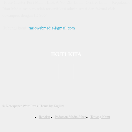
House Cluster Puri Melati Blok A No. 2B, Batam Centre, Batam, Kepulauan
Riau Media rasio.co telah terverifikasi administrasi dan faktual oleh
dewanpers dengan ID 9564
Hubungi kami:
rasiowebmedia@gmail.com
IKUTI KITA
© Newspaper WordPress Theme by TagDiv
Redaksi
Pedoman Media Siber
Tentang Kami