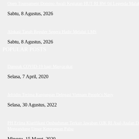
Open Tournament Domino Awali Kegiatan HUT RI RW 04 Legenda Mala
Sabtu, 8 Agustus, 2026
Alokasi Tanah Reguler Segera Hadir Melalui LMS
Sabtu, 8 Agustus, 2026
POPULAR POSTS
Dampak COVID-19 bagi Masyarakat
Selasa, 7 April, 2020
Jefridin Terima Kunjungan Delegasi Vietnam People’s Navy
Selasa, 30 Agustus, 2022
PH Erlina Klarifikasi Ombudsman Terkait Jawaban OJK RI Asal-Asalan D
Mengandung Unsur Keterangan Palsu
Minggu, 15 Maret, 2020