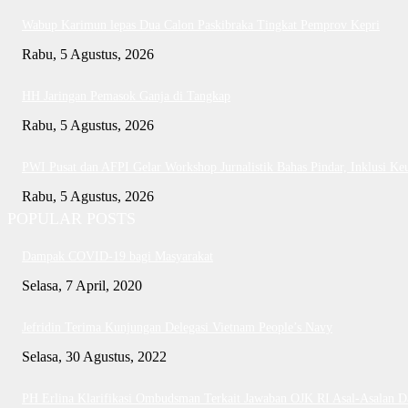
Wabup Karimun lepas Dua Calon Paskibraka Tingkat Pemprov Kepri
Rabu, 5 Agustus, 2026
HH Jaringan Pemasok Ganja di Tangkap
Rabu, 5 Agustus, 2026
PWI Pusat dan AFPI Gelar Workshop Jurnalistik Bahas Pindar, Inklusi Ke
Rabu, 5 Agustus, 2026
POPULAR POSTS
Dampak COVID-19 bagi Masyarakat
Selasa, 7 April, 2020
Jefridin Terima Kunjungan Delegasi Vietnam People’s Navy
Selasa, 30 Agustus, 2022
PH Erlina Klarifikasi Ombudsman Terkait Jawaban OJK RI Asal-Asalan 