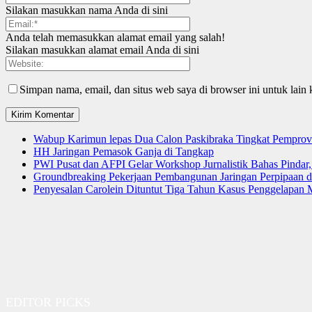
Silakan masukkan nama Anda di sini
Anda telah memasukkan alamat email yang salah!
Silakan masukkan alamat email Anda di sini
Simpan nama, email, dan situs web saya di browser ini untuk lain 
Wabup Karimun lepas Dua Calon Paskibraka Tingkat Pemprov
HH Jaringan Pemasok Ganja di Tangkap
PWI Pusat dan AFPI Gelar Workshop Jurnalistik Bahas Pindar,
Groundbreaking Pekerjaan Pembangunan Jaringan Perpipaan
Penyesalan Carolein Dituntut Tiga Tahun Kasus Penggelapan 
EDITOR PICKS