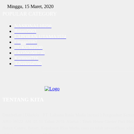
Minggu, 15 Maret, 2020
POPULAR CATEGORY
NASIONAL
10250
Batam
5063
LAPORAN UTAMA
3574
Lingga
1187
HUKUM
1040
EKONOMI
730
Karimun
716
Advetorial
590
TENTANG KITA
Diterbitkan | Dikelola : PT. Laksana Rasio Media Inovasi | Pengesahan K
AHU 59522. AH. 01.01 Tahun 2018. Alamat : Town House Cluster Puri Mela
Batam Centre, Batam, Kepulauan Riau Media rasio.co telah terverifikasi admin