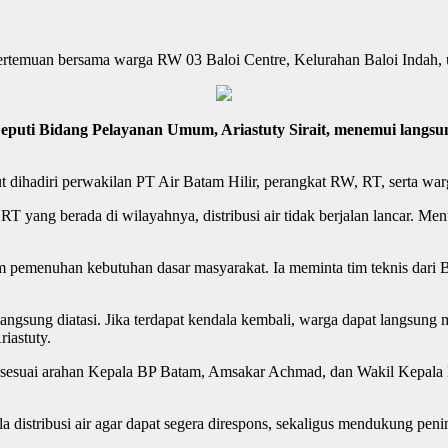
uan bersama warga RW 03 Baloi Centre, Kelurahan Baloi Indah, untuk
eputi Bidang Pelayanan Umum, Ariastuty Sirait, menemui langs
t dihadiri perwakilan PT Air Batam Hilir, perangkat RW, RT, serta war
ang berada di wilayahnya, distribusi air tidak berjalan lancar. Menur
 pemenuhan kebutuhan dasar masyarakat. Ia meminta tim teknis dari 
angsung diatasi. Jika terdapat kendala kembali, warga dapat langsung 
iastuty.
s sesuai arahan Kepala BP Batam, Amsakar Achmad, dan Wakil Kepala 
istribusi air agar dapat segera direspons, sekaligus mendukung pening