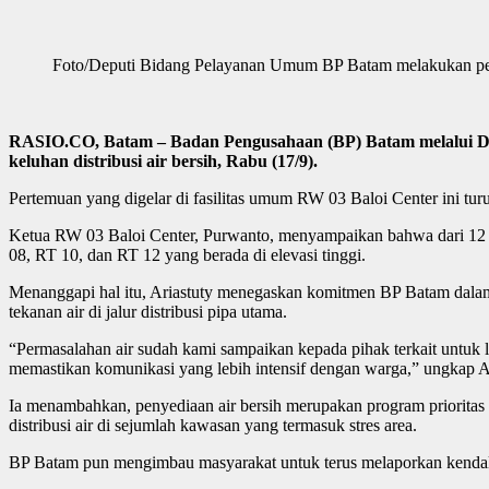
Foto/Deputi Bidang Pelayanan Umum BP Batam melakukan pertem
RASIO.CO, Batam
– Badan Pengusahaan (BP) Batam melalui D
keluhan distribusi air bersih, Rabu (17/9).
Pertemuan yang digelar di fasilitas umum RW 03 Baloi Center ini turu
Ketua RW 03 Baloi Center, Purwanto, menyampaikan bahwa dari 12 RT y
08, RT 10, dan RT 12 yang berada di elevasi tinggi.
Menanggapi hal itu, Ariastuty menegaskan komitmen BP Batam dalam
tekanan air di jalur distribusi pipa utama.
“Permasalahan air sudah kami sampaikan kepada pihak terkait untuk l
memastikan komunikasi yang lebih intensif dengan warga,” ungkap Ar
Ia menambahkan, penyediaan air bersih merupakan program priorita
distribusi air di sejumlah kawasan yang termasuk stres area.
BP Batam pun mengimbau masyarakat untuk terus melaporkan kendala d