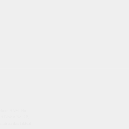
emenkum HAM, No
ti Blok A No. 2B,
istrasi dan faktual