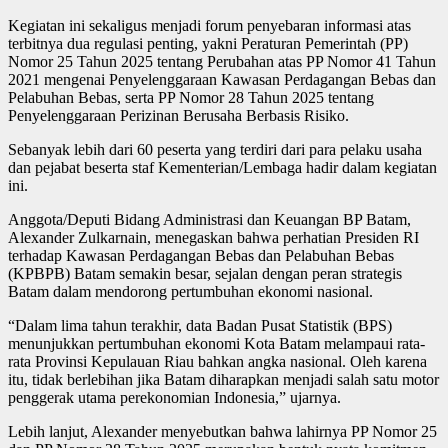
Kegiatan ini sekaligus menjadi forum penyebaran informasi atas
terbitnya dua regulasi penting, yakni Peraturan Pemerintah (PP)
Nomor 25 Tahun 2025 tentang Perubahan atas PP Nomor 41 Tahun
2021 mengenai Penyelenggaraan Kawasan Perdagangan Bebas dan
Pelabuhan Bebas, serta PP Nomor 28 Tahun 2025 tentang
Penyelenggaraan Perizinan Berusaha Berbasis Risiko.
Sebanyak lebih dari 60 peserta yang terdiri dari para pelaku usaha
dan pejabat beserta staf Kementerian/Lembaga hadir dalam kegiatan
ini.
Anggota/Deputi Bidang Administrasi dan Keuangan BP Batam,
Alexander Zulkarnain, menegaskan bahwa perhatian Presiden RI
terhadap Kawasan Perdagangan Bebas dan Pelabuhan Bebas
(KPBPB) Batam semakin besar, sejalan dengan peran strategis
Batam dalam mendorong pertumbuhan ekonomi nasional.
“Dalam lima tahun terakhir, data Badan Pusat Statistik (BPS)
menunjukkan pertumbuhan ekonomi Kota Batam melampaui rata-
rata Provinsi Kepulauan Riau bahkan angka nasional. Oleh karena
itu, tidak berlebihan jika Batam diharapkan menjadi salah satu motor
penggerak utama perekonomian Indonesia,” ujarnya.
Lebih lanjut, Alexander menyebutkan bahwa lahirnya PP Nomor 25