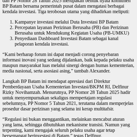
dan PP Nomor 28 Tahun 2025 merupakan bentuk nyata komitmen
BP Batam bersama pemerintah pusat dalam mengatasi berbagai
kendala investasi. Tiga terobosan utama yang dihadirkan meliputi:
Kampanye investasi melalui Duta Investasi BP Batam
Percepatan layanan Perizinan Berusaha (PB) dan Perizinan
Berusaha untuk Mendukung Kegiatan Usaha (PB-UMKU)
Penyediaan Dashboard Investasi Batam sebagai kanal
pelaporan kendala investasi.
“Kami berharap forum ini dapat menjadi corong penyebaran
informasi inovasi yang sedang dijalankan, baik kepada pelaku usaha
maupun masyarakat luas melalui sinergi dengan humas kementerian,
media nasional, serta asosiasi asing,” tambah Alexander.
Langkah BP Batam ini mendapat apresiasi dari Direktur
Pemberdayaan Usaha Kementerian Investasi/BKPM RI, Delfinur
Rizky Novihamzah. Menurutnya, PP Nomor 28 Tahun 2025 hadir
untuk menyempurnakan sekaligus mempertajam regulasi
sebelumnya, PP Nomor 5 Tahun 2021, terutama dalam memperjelas
prosedur dasar perizinan yang selama ini kerap multitafsir.
“Regulasi ini bukan menggantikan, melainkan mencabut aturan
yang lama, sehingga dibutuhkan mekanisme transisi. Namun yang
terpenting, kami mengajak seluruh pelaku usaha agar tetap
bersemangat berinvestasi di Batam,” tegas Delfinur.