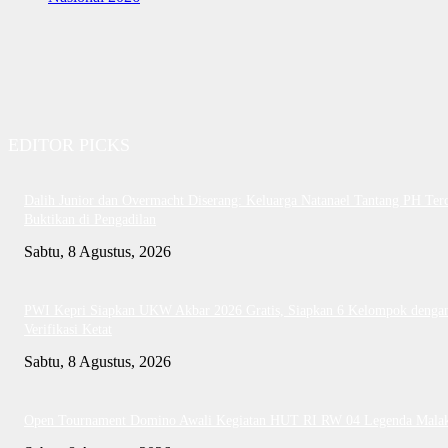
EDITOR PICKS
Dalih Junior dan Overmacht Diserang: Keluarga Natanael Tantang PH Te
Buktikan di Pengadilan
Sabtu, 8 Agustus, 2026
PWI Kepri Siapkan UKW Akbar 2026 Gratis, Siapkan 6 Kelompok denga
Verifikasi Ketat
Sabtu, 8 Agustus, 2026
Open Tournament Domino Awali Kegiatan HUT RI RW 04 Legenda Mala