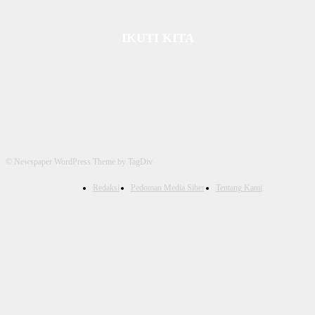
IKUTI KITA
© Newspaper WordPress Theme by TagDiv
Redaksi
Pedoman Media Siber
Tentang Kami