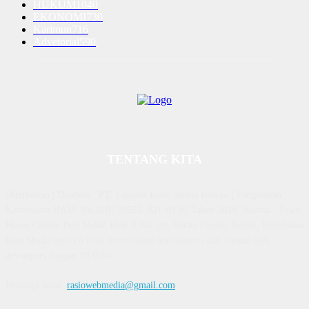
HUKUM
1040
EKONOMI
730
Karimun
716
Advetorial
590
TENTANG KITA
Diterbitkan | Dikelola : PT. Laksana Rasio Media Inovasi | Pengesahan
Kemenkum HAM, No AHU 59522. AH. 01.01 Tahun 2018. Alamat : Town
House Cluster Puri Melati Blok A No. 2B, Batam Centre, Batam, Kepulauan
Riau Media rasio.co telah terverifikasi administrasi dan faktual oleh
dewanpers dengan ID 9564
Hubungi kami:
rasiowebmedia@gmail.com