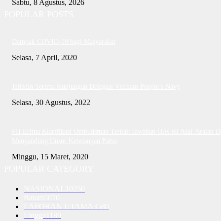
Sabtu, 8 Agustus, 2026
POPULAR POSTS
Dampak COVID-19 bagi Masyarakat
Selasa, 7 April, 2020
Jefridin Terima Kunjungan Delegasi Vietnam People’s Navy
Selasa, 30 Agustus, 2022
PH Erlina Klarifikasi Ombudsman Terkait Jawaban OJK RI Asal-Asalan D
Mengandung Unsur Keterangan Palsu
Minggu, 15 Maret, 2020
POPULAR CATEGORY
NASIONAL
10250
Batam
5070
LAPORAN UTAMA
3580
Lingga
1189