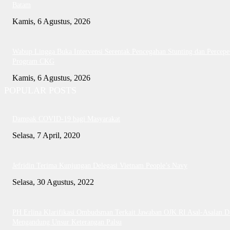
Batam
Kamis, 6 Agustus, 2026
Wabup Lingga Buka Intervensi Serentak Pencegahan Stunting dan Percepe
Program CKG
Kamis, 6 Agustus, 2026
POPULAR POSTS
Dampak COVID-19 bagi Masyarakat
Selasa, 7 April, 2020
Jefridin Terima Kunjungan Delegasi Vietnam People’s Navy
Selasa, 30 Agustus, 2022
PH Erlina Klarifikasi Ombudsman Terkait Jawaban OJK RI Asal-Asalan D
Mengandung Unsur Keterangan Palsu