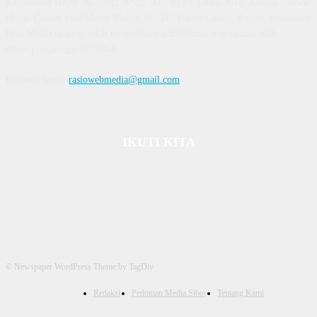
Kemenkum HAM, No AHU 59522. AH. 01.01 Tahun 2018. Alamat : Town
House Cluster Puri Melati Blok A No. 2B, Batam Centre, Batam, Kepulauan
Riau Media rasio.co telah terverifikasi administrasi dan faktual oleh
dewanpers dengan ID 9564
Hubungi kami:
rasiowebmedia@gmail.com
IKUTI KITA
© Newspaper WordPress Theme by TagDiv
Redaksi
Pedoman Media Siber
Tentang Kami