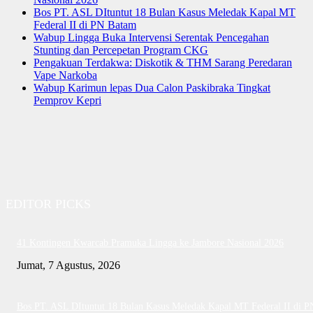
Bos PT. ASL DItuntut 18 Bulan Kasus Meledak Kapal MT
Federal II di PN Batam
Wabup Lingga Buka Intervensi Serentak Pencegahan
Stunting dan Percepetan Program CKG
Pengakuan Terdakwa: Diskotik & THM Sarang Peredaran
Vape Narkoba
Wabup Karimun lepas Dua Calon Paskibraka Tingkat
Pemprov Kepri
EDITOR PICKS
41 Kontingen Kwarcab Pramuka Lingga ke Jambore Nasional 2026
Jumat, 7 Agustus, 2026
Bos PT. ASL DItuntut 18 Bulan Kasus Meledak Kapal MT Federal II di P