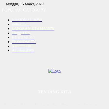
Minggu, 15 Maret, 2020
POPULAR CATEGORY
NASIONAL
10250
Batam
5065
LAPORAN UTAMA
3576
Lingga
1189
HUKUM
1040
EKONOMI
730
Karimun
716
Advetorial
590
TENTANG KITA
Diterbitkan | Dikelola : PT. Laksana Rasio Media Inovasi | Pengesahan