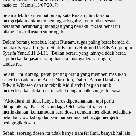
rasio.co . Kamis(13/07/2017).
Selama lebih dari empat bulan, kata Rustam, tim borang
mengerjakan dokumen penting sebagai syarat mutlak sesuai
peraturan perundang-undangan yang berlaku. “Rasa penat itu
hilang,” ujar Rustam sumringah.
Dalam borang tersebut, lanjut Rustam, tugas paling berat berada di
pundak Kepala Program Studi Fakultas Hukum UNRIKA dipimpin
Syarifa Yana,S.H.,M.H. “Bukan berarti yang lainnya tidak berat,
tapi berkat kerjasama yang baik, semuanya terasa ringan,”
tandasnya.
Selain Tim Borang, peran penting orang yang memberi masukan
seperti masukan dari Ade P Nasution, Dahrul Aman Harahap,
Edwin Wibowo dan tim teknik Aidul ambil bagian untuk
menyelesaikan dokumen tersebut dengan baik sungguh terasa.
“Akreditasi ini tidak hanya harus dipertahankan, tapi perlu
ditingkatkan,” Kata Rustam lagi. Oleh sebab itu, perlu
meningkatkan kemampuan para dosen dengan mengikuti pelatihan-
pelatihan, workshop dan seminar-seminar sehingga mengerti
pedagogik dosen.
Sebab, seorang dosen itu tidak hanya transfer ilmu, banyak hal lain