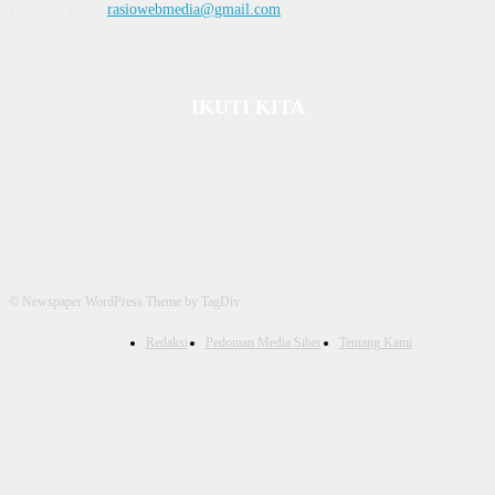
Hubungi kami:
rasiowebmedia@gmail.com
IKUTI KITA
© Newspaper WordPress Theme by TagDiv
Redaksi
Pedoman Media Siber
Tentang Kami