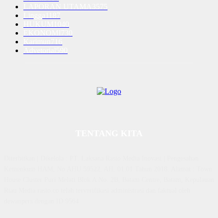
LAPORAN UTAMA
3575
Lingga
1187
HUKUM
1040
EKONOMI
730
Karimun
716
Advetorial
590
TENTANG KITA
Diterbitkan | Dikelola : PT. Laksana Rasio Media Inovasi | Pengesahan
Kemenkum HAM, No AHU 59522. AH. 01.01 Tahun 2018. Alamat : Town
House Cluster Puri Melati Blok A No. 2B, Batam Centre, Batam, Kepulauan
Riau Media rasio.co telah terverifikasi administrasi dan faktual oleh
dewanpers dengan ID 9564