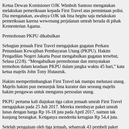
Ketua Dewan Komisioner OJK Wimboh Santoso mengatakan
melakukan pemeriksaan kepada First Travel atas permintaan polisi.
Dia mengatakan, awalnya OJK tak bisa begitu saja melakukan
pemeriksaan karena wewenang perjalanan umrah berada di pihak
Kementerian Agama.
Permohonan PKPU dikabulkan
Sebagian jemaah First Travel mengajukan gugatan Perkara
Penundaan Kewajiban Pembayaran Utang (PKPU). Hakim
Pengadilan Negeri Jakarta Pusat mengabulkan gugatan tersebut,
Selasa (22/8). “Mengabulkan permohonan dan menyatakan
termohon dalam keadaan PKPU dalam jangka waktu 45 hari,” kata
ketua majelis John Tony Hutauruk.
Hakim mempertimbangkan First Travel tak mampu melunasi utang.
Majelis hakim pun menunjuk lima kurator dan seorang majelis
hakim pengawas untuk mengurus persoalan utang.
PKPU pertama kali diajukan tiga calon jemaah umrah First Travel
mengajukan pada 25 Juli 2017. Mereka membayar paket umrah
lunas dengan harga Rp 16-18 juta pada April 2017, namun tak
kunjung berangkat. Ketiganya menderita kerugian Rp 54,4 juta.
Setelah pengajuan oleh tiga jemaah, sebanyak 43 pembeli paket