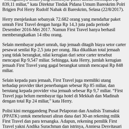
839,11 miliar,” kata Direktur Tindak Pidana Umum Bareskrim Polri
Brigjen Pol Herry Rudolf Nahak di Bareskrim, Selasa (22/8/2017).
Herry menjelaskan sebanyak 72.682 orang yang mendaftar paket
umrah First Travel dengan harga Rp 14,3 juta pada periode
Desember 2016-Mei 2017. Namun First Travel hanya berhasil
memberangkatkan 14 ribu orang.
Selain membayar paket umrah, tiap jemaah ditagih biaya setor carter
pesawat senilai Rp 2,5 juta per orang. Jika dikalikan total jemaah
yang tidak berangkat, nilai kerugian dari setor carter tersebut
mencapai Rp 9,547 miliar. Sehingga, kata Herry, jumlah kerugian
jemaah First Travel yang gagal berangkat umrah mencapai Rp 848
miliar.
Selain kepada para jemaah, First Travel juga memiliki utang
terhadap provider tiket penerbangan sebesar Rp 85 miliar, dan
berutang kepada provider visa jemaah sebesar Rp 9,7 miliar. “First
Travel juga belum membayar tiga hotel di Mekkah dan Madinah
dengan total Rp 24 miliar,” kata Herry.
Polisi kini menggandeng Pusat Pelaporan dan Analisis Transaksi
(PPATK) untuk menelusuri aliran dana dari 30-an rekening milik
First Travel dan para tersangka. Adapun, rekening pemilik First
Travel yakni Andika Surachman dan istrinya, Anniesa Desvitasari