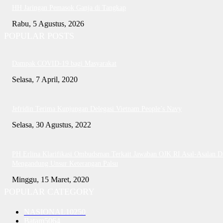
HH Jaringan Pemasok Ganja di Tangkap
Rabu, 5 Agustus, 2026
POPULAR POSTS
Dampak COVID-19 bagi Masyarakat
Selasa, 7 April, 2020
Jefridin Terima Kunjungan Delegasi Vietnam People’s Navy
Selasa, 30 Agustus, 2022
PH Erlina Klarifikasi Ombudsman Terkait Jawaban OJK RI Asal-Asalan D
Mengandung Unsur Keterangan Palsu
Minggu, 15 Maret, 2020
POPULAR CATEGORY
NASIONAL
10250
Batam
5064