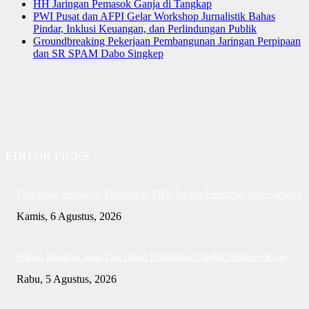
HH Jaringan Pemasok Ganja di Tangkap
PWI Pusat dan AFPI Gelar Workshop Jurnalistik Bahas
Pindar, Inklusi Keuangan, dan Perlindungan Publik
Groundbreaking Pekerjaan Pembangunan Jaringan Perpipaan
dan SR SPAM Dabo Singkep
EDITOR PICKS
Pengakuan Terdakwa: Diskotik & THM Sarang Peredaran Vape Narkoba
Kamis, 6 Agustus, 2026
Wabup Karimun lepas Dua Calon Paskibraka Tingkat Pemprov Kepri
Rabu, 5 Agustus, 2026