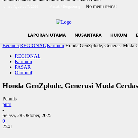
No menu items!
Jumat, Agustus 7, 2026
Masuk / Bergabung
LAPORAN UTAMA
NUSANTARA
HUKUM
Beranda
REGIONAL
Karimun
Honda GenZplode, Generasi Muda Cer
REGIONAL
Karimun
PASAR
Otomotif
Honda GenZplode, Generasi Muda Cerdas d
Penulis
putri
-
Selasa, 28 Oktober, 2025
0
2541