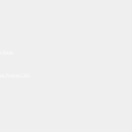
PN Batam
petan Program CKG