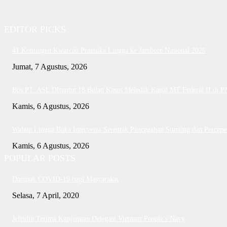
EDITOR PICKS
41 Kontingen Kwarcab Pramuka Lingga ke Jambore Nasional 2026
Jumat, 7 Agustus, 2026
Bos PT. ASL DItuntut 18 Bulan Kasus Meledak Kapal MT Federal II di 
Kamis, 6 Agustus, 2026
Wabup Lingga Buka Intervensi Serentak Pencegahan Stunting dan Perce
Kamis, 6 Agustus, 2026
POPULAR POSTS
Dampak COVID-19 bagi Masyarakat
Selasa, 7 April, 2020
Jefridin Terima Kunjungan Delegasi Vietnam People’s Navy