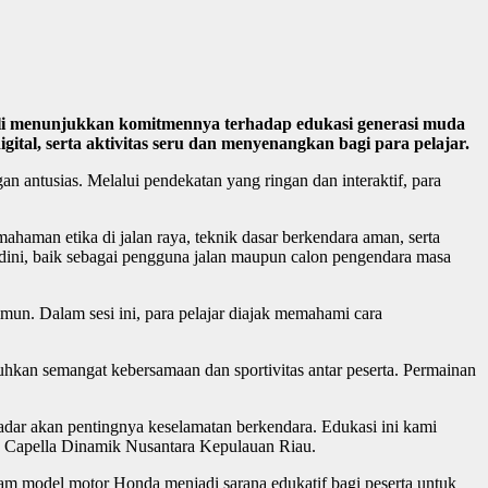
i menunjukkan komitmennya terhadap edukasi generasi muda
ital, serta aktivitas seru dan menyenangkan bagi para pelajar.
 antusias. Melalui pendekatan yang ringan dan interaktif, para
haman etika di jalan raya, teknik dasar berkendara aman, serta
 dini, baik sebagai pengguna jalan maupun calon pengendara masa
rimun. Dalam sesi ini, para pelajar diajak memahami cara
hkan semangat kebersamaan dan sportivitas antar peserta. Permainan
sadar akan pentingnya keselamatan berkendara. Edukasi ini kami
T Capella Dinamik Nusantara Kepulauan Riau.
m model motor Honda menjadi sarana edukatif bagi peserta untuk