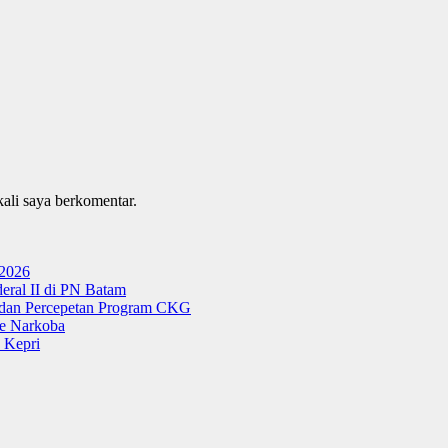
kali saya berkomentar.
 2026
ral II di PN Batam
g dan Percepetan Program CKG
e Narkoba
 Kepri