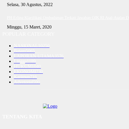
Selasa, 30 Agustus, 2022
PH Erlina Klarifikasi Ombudsman Terkait Jawaban OJK RI Asal-Asalan 
Minggu, 15 Maret, 2020
POPULAR CATEGORY
NASIONAL
10250
Batam
5065
LAPORAN UTAMA
3576
Lingga
1189
HUKUM
1040
EKONOMI
730
Karimun
716
Advetorial
590
TENTANG KITA