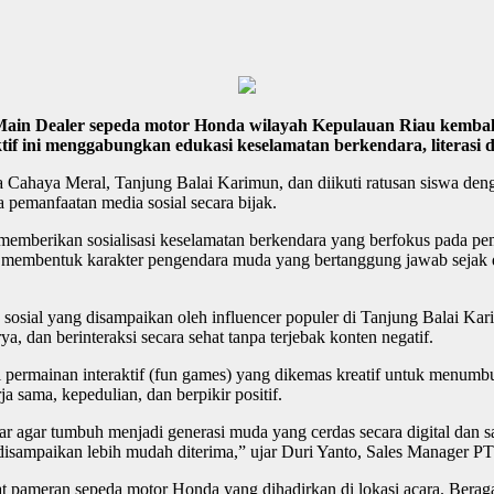
ain Dealer sepeda motor Honda wilayah Kepulauan Riau kembal
f ini menggabungkan edukasi keselamatan berkendara, literasi dig
ahaya Meral, Tanjung Balai Karimun, dan diikuti ratusan siswa dengan
a pemanfaatan media sosial secara bijak.
emberikan sosialisasi keselamatan berkendara yang berfokus pada pema
apat membentuk karakter pengendara muda yang bertanggung jawab sejak
dia sosial yang disampaikan oleh influencer populer di Tanjung Balai Ka
ya, dan berinteraksi secara sehat tanpa terjebak konten negatif.
 permainan interaktif (fun games) yang dikemas kreatif untuk menumbu
ja sama, kepedulian, dan berpikir positif.
ar agar tumbuh menjadi generasi muda yang cerdas secara digital dan 
isampaikan lebih mudah diterima,” ujar Duri Yanto, Sales Manager P
 pameran sepeda motor Honda yang dihadirkan di lokasi acara. Beraga