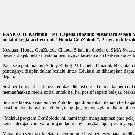
RASIO.CO, Karimun – PT Capella Dinamik Nusantara selaku M
melalui kegiatan bertajuk “Honda GenZplode”. Program interakti
Kegiatan Honda GenZplode Chapter 5 kali ini digelar di SMA Swasta C
peserta diajak belajar tentang pentingnya keselamatan berkendara sert
Pada sesi pertama, tim Safety Riding PT Capella Dinamik Nusantara m
pentingnya disiplin dalam berlalu lintas. Edukasi ini diharapkan d
depan.
Sesi berikutnya diisi dengan edukasi literasi digital dan etika berme
memanfaatkan media sosial untuk hal-hal positif seperti belajar, berkar
Selain edukasi, kegiatan GenZplode juga diramaikan dengan berbagai
tersebut tidak hanya menghibur, tetapi juga menyisipkan nilai-nilai ker
“Melalui program GenZplode ini, kami ingin menginspirasi para pelaj
kemas dengan cara yang ringan dan menyenangkan agar pesan yang d
Menambah semarak kegiatan, pengunjung juga berkesempatan melihat