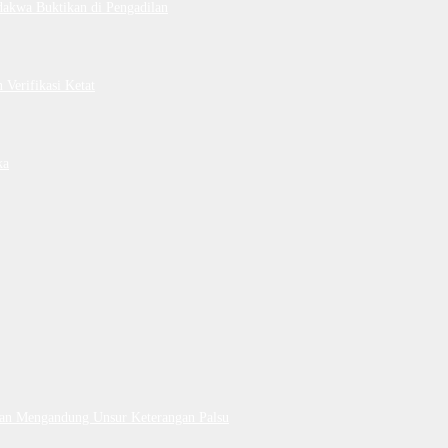
dakwa Buktikan di Pengadilan
Verifikasi Ketat
ka
Dan Mengandung Unsur Keterangan Palsu