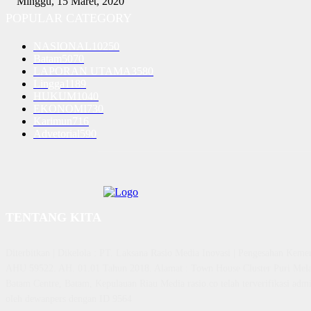
Minggu, 15 Maret, 2020
POPULAR CATEGORY
NASIONAL
10250
Batam
5070
LAPORAN UTAMA
3580
Lingga
1189
HUKUM
1040
EKONOMI
730
Karimun
716
Advetorial
590
TENTANG KITA
Diterbitkan | Dikelola : PT. Laksana Rasio Media Inovasi | Pengesahan K
AHU 59522. AH. 01.01 Tahun 2018. Alamat : Town House Cluster Puri Mela
Batam Centre, Batam, Kepulauan Riau Media rasio.co telah terverifikasi admin
oleh dewanpers dengan ID 9564