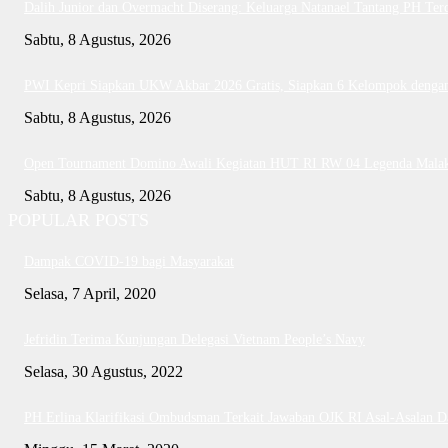
Dalih Junior dan Overmacht Diserang: Keluarga Natanael Tantang PH Ter
Sabtu, 8 Agustus, 2026
PWI Kepri Siapkan UKW Akbar 2026 Gratis, Siapkan 6 Kelompok dengan 
Sabtu, 8 Agustus, 2026
Open Tournament Domino Awali Kegiatan HUT RI RW 04 Legenda Mala
Sabtu, 8 Agustus, 2026
POPULAR POSTS
Dampak COVID-19 bagi Masyarakat
Selasa, 7 April, 2020
Jefridin Terima Kunjungan Delegasi Vietnam People’s Navy
Selasa, 30 Agustus, 2022
PH Erlina Klarifikasi Ombudsman Terkait Jawaban OJK RI Asal-Asalan 