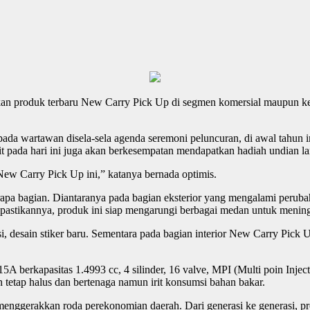
 produk terbaru New Carry Pick Up di segmen komersial maupun ken
da wartawan disela-sela agenda seremoni peluncuran, di awal tahun 
unit pada hari ini juga akan berkesempatan mendapatkan hadiah undian l
w Carry Pick Up ini,” katanya bernada optimis.
apa bagian. Diantaranya pada bagian eksterior yang mengalami peruba
pastikannya, produk ini siap mengarungi berbagai medan untuk meningk
, desain stiker baru. Sementara pada bagian interior New Carry Pick Up
15A berkapasitas 1.4993 cc, 4 silinder, 16 valve, MPI (Multi poin I
tetap halus dan bertenaga namun irit konsumsi bahan bakar.
nggerakkan roda perekonomian daerah. Dari generasi ke generasi, pro