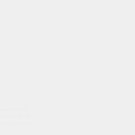
emenkum HAM, No
ti Blok A No. 2B,
istrasi dan faktual