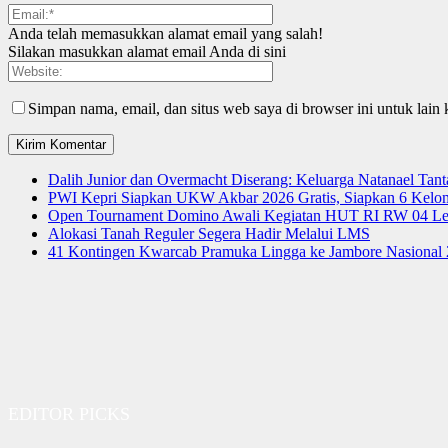
Anda telah memasukkan alamat email yang salah!
Silakan masukkan alamat email Anda di sini
Simpan nama, email, dan situs web saya di browser ini untuk lain 
Dalih Junior dan Overmacht Diserang: Keluarga Natanael Tan
PWI Kepri Siapkan UKW Akbar 2026 Gratis, Siapkan 6 Kelomp
Open Tournament Domino Awali Kegiatan HUT RI RW 04 Le
Alokasi Tanah Reguler Segera Hadir Melalui LMS
41 Kontingen Kwarcab Pramuka Lingga ke Jambore Nasional
EDITOR PICKS