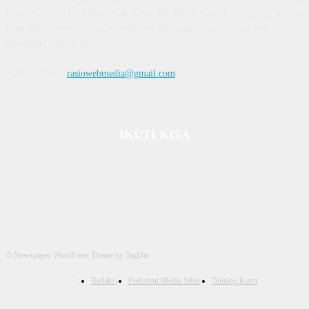
House Cluster Puri Melati Blok A No. 2B, Batam Centre, Batam, Kepulauan
Riau Media rasio.co telah terverifikasi administrasi dan faktual oleh
dewanpers dengan ID 9564
Hubungi kami:
rasiowebmedia@gmail.com
IKUTI KITA
© Newspaper WordPress Theme by TagDiv
Redaksi
Pedoman Media Siber
Tentang Kami