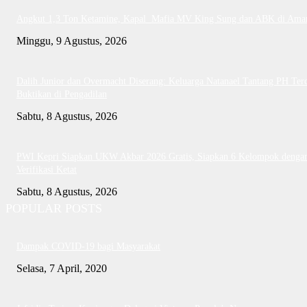
Angkut 1,3 Ton Ketamine, Kapal Mafia MV King Sung dan ABK di Ama
Minggu, 9 Agustus, 2026
Dalih Junior dan Overmacht Diserang: Keluarga Natanael Tantang PH Te
Buktikan di Pengadilan
Sabtu, 8 Agustus, 2026
PWI Kepri Siapkan UKW Akbar 2026 Gratis, Siapkan 6 Kelompok denga
Verifikasi Ketat
Sabtu, 8 Agustus, 2026
POPULAR POSTS
Dampak COVID-19 bagi Masyarakat
Selasa, 7 April, 2020