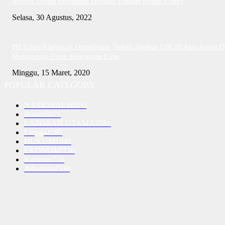
Jefridin Terima Kunjungan Delegasi Vietnam People’s Navy
Selasa, 30 Agustus, 2022
PH Erlina Klarifikasi Ombudsman Terkait Jawaban OJK RI Asal-Asalan D
Mengandung Unsur Keterangan Palsu
Minggu, 15 Maret, 2020
POPULAR CATEGORY
NASIONAL
10250
Batam
5071
LAPORAN UTAMA
3581
Lingga
1189
HUKUM
1040
EKONOMI
730
Karimun
716
Advetorial
590