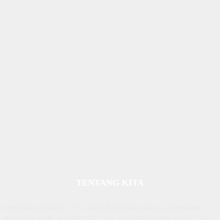
TENTANG KITA
Diterbitkan | Dikelola : PT. Laksana Rasio Media Inovasi | Pengesahan
Kemenkum HAM, No AHU 59522. AH. 01.01 Tahun 2018. Alamat : Town