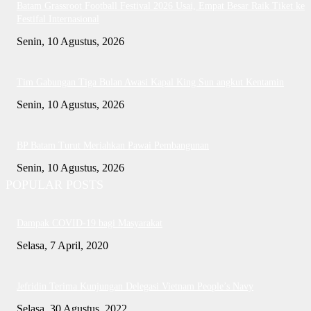
Batam Grassroot Football Festival 2026 Usai, Empat Besar Raik Tiket ke
Festifal Internasional
Senin, 10 Agustus, 2026
Tim Gabungan Tiga Bulan Awasi Kapal King Sun angkut Kentamin
Senin, 10 Agustus, 2026
BP Batam Turut Meriahkan Pawai Pembangunan
Senin, 10 Agustus, 2026
POPULAR POSTS
Dampak COVID-19 bagi Masyarakat
Selasa, 7 April, 2020
Jefridin Terima Kunjungan Delegasi Vietnam People’s Navy
Selasa, 30 Agustus, 2022