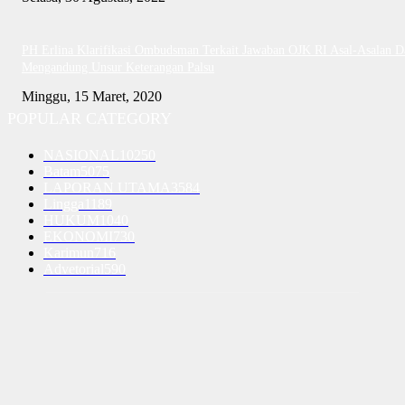
PH Erlina Klarifikasi Ombudsman Terkait Jawaban OJK RI Asal-Asalan D
Mengandung Unsur Keterangan Palsu
Minggu, 15 Maret, 2020
POPULAR CATEGORY
NASIONAL
10250
Batam
5075
LAPORAN UTAMA
3584
Lingga
1189
HUKUM
1040
EKONOMI
730
Karimun
716
Advetorial
590