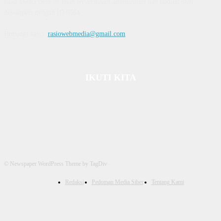
Riau Media rasio.co telah terverifikasi administrasi dan faktual oleh
dewanpers dengan ID 9564
Hubungi kami:
rasiowebmedia@gmail.com
IKUTI KITA
© Newspaper WordPress Theme by TagDiv
Redaksi
Pedoman Media Siber
Tentang Kami