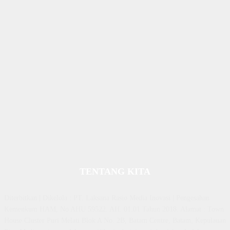
TENTANG KITA
Diterbitkan | Dikelola : PT. Laksana Rasio Media Inovasi | Pengesahan
Kemenkum HAM, No AHU 59522. AH. 01.01 Tahun 2018. Alamat : Town
House Cluster Puri Melati Blok A No. 2B, Batam Centre, Batam, Kepulauan