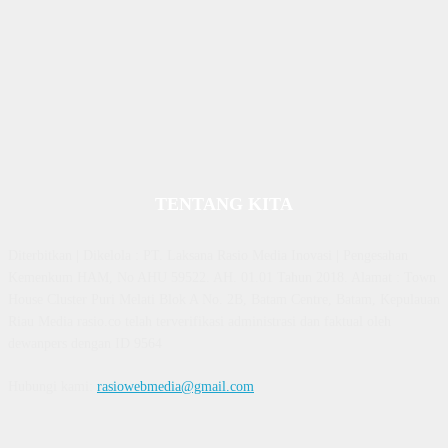
TENTANG KITA
Diterbitkan | Dikelola : PT. Laksana Rasio Media Inovasi | Pengesahan
Kemenkum HAM, No AHU 59522. AH. 01.01 Tahun 2018. Alamat : Town
House Cluster Puri Melati Blok A No. 2B, Batam Centre, Batam, Kepulauan
Riau Media rasio.co telah terverifikasi administrasi dan faktual oleh
dewanpers dengan ID 9564
Hubungi kami:
rasiowebmedia@gmail.com