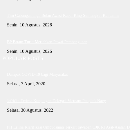
Tim Gabungan Tiga Bulan Awasi Kapal King Sun angkut Kentamin
Senin, 10 Agustus, 2026
BP Batam Turut Meriahkan Pawai Pembangunan
Senin, 10 Agustus, 2026
POPULAR POSTS
Dampak COVID-19 bagi Masyarakat
Selasa, 7 April, 2020
Jefridin Terima Kunjungan Delegasi Vietnam People’s Navy
Selasa, 30 Agustus, 2022
PH Erlina Klarifikasi Ombudsman Terkait Jawaban OJK RI Asal-Asalan D