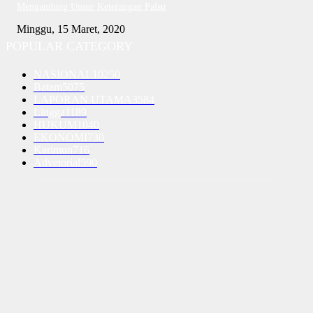
Mengandung Unsur Keterangan Palsu
Minggu, 15 Maret, 2020
POPULAR CATEGORY
NASIONAL
10250
Batam
5075
LAPORAN UTAMA
3584
Lingga
1189
HUKUM
1040
EKONOMI
730
Karimun
716
Advetorial
590