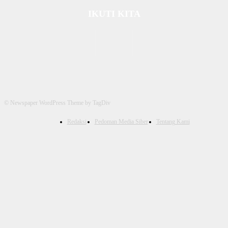
IKUTI KITA
© Newspaper WordPress Theme by TagDiv
Redaksi
Pedoman Media Siber
Tentang Kami