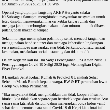
s/d Jumat (29/5/20) pukul 01.30 Wib.
Operasi yang dipimpin langsung AKBP Heryanto selaku
KaSubsatgas Samapta. menghimbau masyarakat masyarakat untuk
tetap disiplin menggunakan masker ketika keluar rumah dan
menjaga jarak, membungkus makanan dan minuman untuk dibawa
pulang tidak makan di tempat,
Sel;ain itu, agar menerapkan pola hidup sehat, mencuci tangan dan
menggunakan hand sanitizer dan menjaga kebersihan lingkungan
serta menghimbau masyarakat agar tidak berkumpul di satu tempat
keramaian, melakukan social distancing dan tidak mudik.
Dalam kegiatan kali ini Tim Satgas Pencegahan Ops Aman Nusa II
Penanggulangan Covid 19 Seligi 2020 juga Membagikan Digital
Flyer Protokol .
8 Langkah Sehat Keluar Rumah & Protokol 8 Langkah Sehat
Sebelum Masuk Rumah kepada warga, RW & RT perumahan lewat
Group WA setiap Perumahan.
“Jika masyarakat tidak mengindahkan dan tidak kooperatif saat di
himbau kita tidak akan segan-segan bertindak tegas dan terukur. Ayo
sama-sama kita lebih disiplin dalam menerapkan polda hidup yang
sehat demi memutus mata rantai Covid-19 di Kepri kita cintai ini”