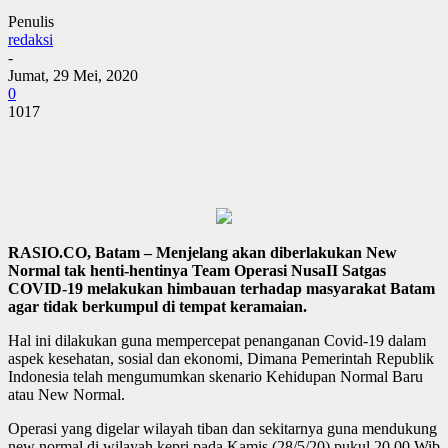
Penulis
redaksi
-
Jumat, 29 Mei, 2020
0
1017
RASIO.CO, Batam – Menjelang akan diberlakukan New
Normal tak henti-hentinya Team Operasi NusaII Satgas
COVID-19 melakukan himbauan terhadap masyarakat Batam
agar tidak berkumpul di tempat keramaian.
Hal ini dilakukan guna mempercepat penanganan Covid-19 dalam
aspek kesehatan, sosial dan ekonomi, Dimana Pemerintah Republik
Indonesia telah mengumumkan skenario Kehidupan Normal Baru
atau New Normal.
Operasi yang digelar wilayah tiban dan sekitarnya guna mendukung
new normal di wilayah kepri pada Kamis (28/5/20) pukul 20.00 Wib