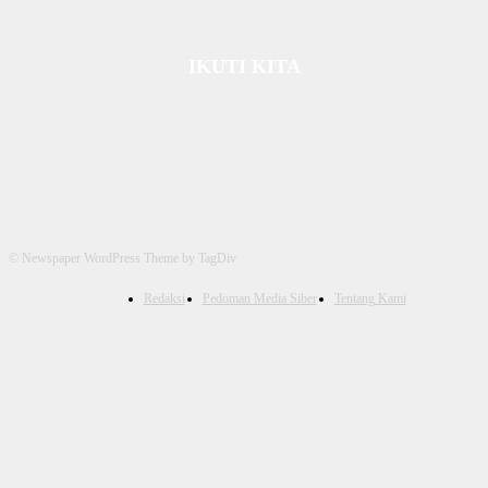
IKUTI KITA
© Newspaper WordPress Theme by TagDiv
Redaksi
Pedoman Media Siber
Tentang Kami