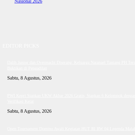
Nasional 2026
EDITOR PICKS
Dalih Junior dan Overmacht Diserang: Keluarga Natanael Tantang PH Te
Buktikan di Pengadilan
Sabtu, 8 Agustus, 2026
PWI Kepri Siapkan UKW Akbar 2026 Gratis, Siapkan 6 Kelompok denga
Verifikasi Ketat
Sabtu, 8 Agustus, 2026
Open Tournament Domino Awali Kegiatan HUT RI RW 04 Legenda Mala