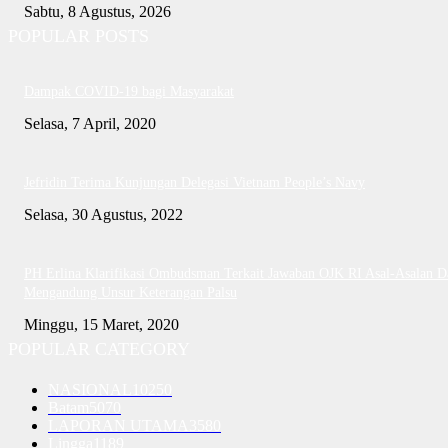
Sabtu, 8 Agustus, 2026
POPULAR POSTS
Dampak COVID-19 bagi Masyarakat
Selasa, 7 April, 2020
Jefridin Terima Kunjungan Delegasi Vietnam People’s Navy
Selasa, 30 Agustus, 2022
PH Erlina Klarifikasi Ombudsman Terkait Jawaban OJK RI Asal-Asalan D
Mengandung Unsur Keterangan Palsu
Minggu, 15 Maret, 2020
POPULAR CATEGORY
NASIONAL
10250
Batam
5070
LAPORAN UTAMA
3580
Lingga
1189