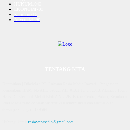
HUKUM
1040
EKONOMI
730
Karimun
716
Advetorial
590
TENTANG KITA
Diterbitkan | Dikelola : PT. Laksana Rasio Media Inovasi | Pengesahan
Kemenkum HAM, No AHU 59522. AH. 01.01 Tahun 2018. Alamat : Town
House Cluster Puri Melati Blok A No. 2B, Batam Centre, Batam, Kepulauan
Riau Media rasio.co telah terverifikasi administrasi dan faktual oleh
dewanpers dengan ID 9564
Hubungi kami:
rasiowebmedia@gmail.com