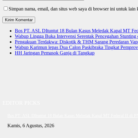
Simpan nama, email, dan situs web saya di browser ini untuk lain 
Bos PT. ASL DItuntut 18 Bulan Kasus Meledak Kapal MT Fede
Wabup Lingga Buka Intervensi Serentak Pencegahan Stuntin
Pengakuan Terdakwa: Diskotik & THM Sarang Peredaran Vap
Wabup Karimun lepas Dua Calon Paskibraka Tingkat Pemprov
HH Jaringan Pemasok Ganja di Tangkap
EDITOR PICKS
Bos PT. ASL DItuntut 18 Bulan Kasus Meledak Kapal MT Federal II di 
Kamis, 6 Agustus, 2026