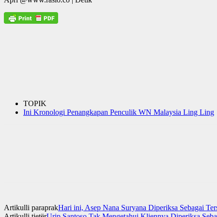
TOPIK
Ini Kronologi Penangkapan Penculik WN Malaysia Ling Ling
Artikulli paraprak
Hari ini, Asep Nana Suryana Diperiksa Sebagai Te
Artikulli tjetër
Urip Santoso Tak Mengetahui Kliennya Diperiksa Sebag