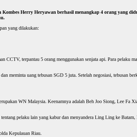
in Kombes Herry Heryawan berhasil menangkap 4 orang yang di
au.
apan yang dilakukan:
aman CCTV, terpantau 5 orang menggunakan senjata api. Para pelaku m
i dan meminta uang tebusan SGD 5 juta. Setelah negosiasi, tebusan b
 merupakan WN Malaysia. Keenamnya adalah Beh Joo Siong, Lee Fa X
si tentang pelaku lain yang kabur dan menyandera Ling Ling ke Bata
Polda Kepulauan Riau.