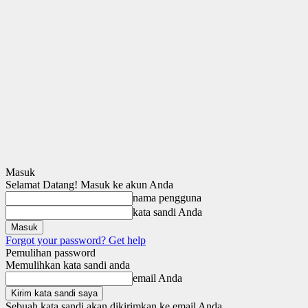
Masuk
Selamat Datang! Masuk ke akun Anda
nama pengguna
kata sandi Anda
Forgot your password? Get help
Pemulihan password
Memulihkan kata sandi anda
email Anda
Sebuah kata sandi akan dikirimkan ke email Anda.