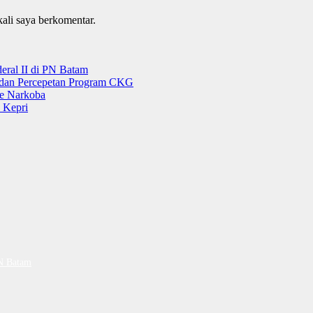
kali saya berkomentar.
ral II di PN Batam
g dan Percepetan Program CKG
e Narkoba
 Kepri
PN Batam