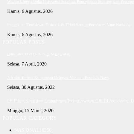
Wabup Lingga Buka Intervensi Serentak Pencegahan Stunting dan Perce
Kamis, 6 Agustus, 2026
Pengakuan Terdakwa: Diskotik & THM Sarang Peredaran Vape Narkoba
Kamis, 6 Agustus, 2026
POPULAR POSTS
Dampak COVID-19 bagi Masyarakat
Selasa, 7 April, 2020
Jefridin Terima Kunjungan Delegasi Vietnam People’s Navy
Selasa, 30 Agustus, 2022
PH Erlina Klarifikasi Ombudsman Terkait Jawaban OJK RI Asal-Asalan 
Minggu, 15 Maret, 2020
POPULAR CATEGORY
NASIONAL
10250