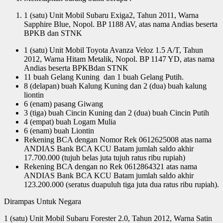
1 (satu) Unit Mobil Subaru Exiga2, Tahun 2011, Warna
Sapphire Blue, Nopol. BP 1188 AV, atas nama Andias beserta
BPKB dan STNK
1 (satu) Unit Mobil Toyota Avanza Veloz 1.5 A/T, Tahun
2012, Warna Hitam Metalik, Nopol. BP 1147 YD, atas nama
Andias beserta BPKBdan STNK
11 buah Gelang Kuning dan 1 buah Gelang Putih.
8 (delapan) buah Kalung Kuning dan 2 (dua) buah kalung
liontin
6 (enam) pasang Giwang
3 (tiga) buah Cincin Kuning dan 2 (dua) buah Cincin Putih
4 (empat) buah Logam Mulia
6 (enam) buah Liontin
Rekening BCA dengan Nomor Rek 0612625008 atas nama
ANDIAS Bank BCA KCU Batam jumlah saldo akhir
17.700.000 (tujuh belas juta tujuh ratus ribu rupiah)
Rekening BCA dengan no Rek 0612864321 atas nama
ANDIAS Bank BCA KCU Batam jumlah saldo akhir
123.200.000 (seratus duapuluh tiga juta dua ratus ribu rupiah).
Dirampas Untuk Negara
1 (satu) Unit Mobil Subaru Forester 2.0, Tahun 2012, Warna Satin