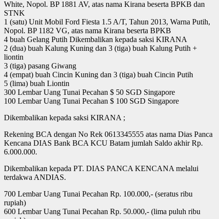
White, Nopol. BP 1881 AV, atas nama Kirana beserta BPKB dan
STNK
1 (satu) Unit Mobil Ford Fiesta 1.5 A/T, Tahun 2013, Warna Putih,
Nopol. BP 1182 VG, atas nama Kirana beserta BPKB
4 buah Gelang Putih Dikembalikan kepada saksi KIRANA
2 (dua) buah Kalung Kuning dan 3 (tiga) buah Kalung Putih +
liontin
3 (tiga) pasang Giwang
4 (empat) buah Cincin Kuning dan 3 (tiga) buah Cincin Putih
5 (lima) buah Liontin
300 Lembar Uang Tunai Pecahan $ 50 SGD Singapore
100 Lembar Uang Tunai Pecahan $ 100 SGD Singapore
Dikembalikan kepada saksi KIRANA ;
Rekening BCA dengan No Rek 0613345555 atas nama Dias Panca
Kencana DIAS Bank BCA KCU Batam jumlah Saldo akhir Rp.
6.000.000.
Dikembalikan kepada PT. DIAS PANCA KENCANA melalui
terdakwa ANDIAS.
700 Lembar Uang Tunai Pecahan Rp. 100.000,- (seratus ribu
rupiah)
600 Lembar Uang Tunai Pecahan Rp. 50.000,- (lima puluh ribu