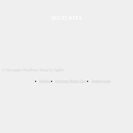
IKUTI KITA
© Newspaper WordPress Theme by TagDiv
Redaksi
Pedoman Media Siber
Tentang Kami