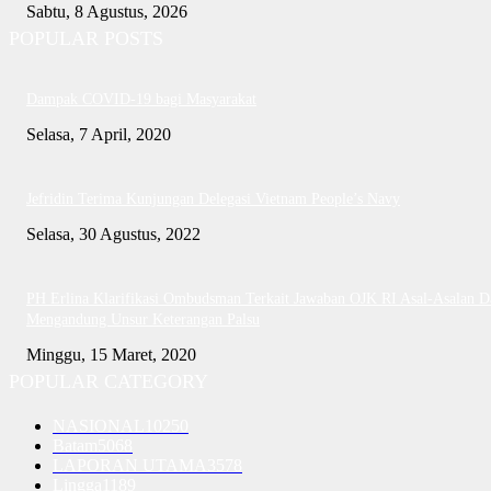
Sabtu, 8 Agustus, 2026
POPULAR POSTS
Dampak COVID-19 bagi Masyarakat
Selasa, 7 April, 2020
Jefridin Terima Kunjungan Delegasi Vietnam People’s Navy
Selasa, 30 Agustus, 2022
PH Erlina Klarifikasi Ombudsman Terkait Jawaban OJK RI Asal-Asalan D
Mengandung Unsur Keterangan Palsu
Minggu, 15 Maret, 2020
POPULAR CATEGORY
NASIONAL
10250
Batam
5068
LAPORAN UTAMA
3578
Lingga
1189