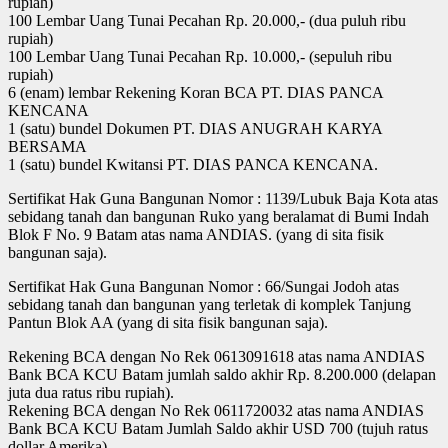
rupiah)
100 Lembar Uang Tunai Pecahan Rp. 20.000,- (dua puluh ribu
rupiah)
100 Lembar Uang Tunai Pecahan Rp. 10.000,- (sepuluh ribu
rupiah)
6 (enam) lembar Rekening Koran BCA PT. DIAS PANCA
KENCANA
1 (satu) bundel Dokumen PT. DIAS ANUGRAH KARYA
BERSAMA
1 (satu) bundel Kwitansi PT. DIAS PANCA KENCANA.
Sertifikat Hak Guna Bangunan Nomor : 1139/Lubuk Baja Kota atas
sebidang tanah dan bangunan Ruko yang beralamat di Bumi Indah
Blok F No. 9 Batam atas nama ANDIAS. (yang di sita fisik
bangunan saja).
Sertifikat Hak Guna Bangunan Nomor : 66/Sungai Jodoh atas
sebidang tanah dan bangunan yang terletak di komplek Tanjung
Pantun Blok AA (yang di sita fisik bangunan saja).
Rekening BCA dengan No Rek 0613091618 atas nama ANDIAS
Bank BCA KCU Batam jumlah saldo akhir Rp. 8.200.000 (delapan
juta dua ratus ribu rupiah).
Rekening BCA dengan No Rek 0611720032 atas nama ANDIAS
Bank BCA KCU Batam Jumlah Saldo akhir USD 700 (tujuh ratus
dollar Amerika).