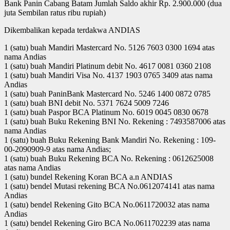
Bank Panin Cabang Batam Jumlah Saldo akhir Rp. 2.900.000 (dua
juta Sembilan ratus ribu rupiah)
Dikembalikan kepada terdakwa ANDIAS
1 (satu) buah Mandiri Mastercard No. 5126 7603 0300 1694 atas
nama Andias
1 (satu) buah Mandiri Platinum debit No. 4617 0081 0360 2108
1 (satu) buah Mandiri Visa No. 4137 1903 0765 3409 atas nama
Andias
1 (satu) buah PaninBank Mastercard No. 5246 1400 0872 0785
1 (satu) buah BNI debit No. 5371 7624 5009 7246
1 (satu) buah Paspor BCA Platinum No. 6019 0045 0830 0678
1 (satu) buah Buku Rekening BNI No. Rekening : 7493587006 atas
nama Andias
1 (satu) buah Buku Rekening Bank Mandiri No. Rekening : 109-
00-2090909-9 atas nama Andias;
1 (satu) buah Buku Rekening BCA No. Rekening : 0612625008
atas nama Andias
1 (satu) bundel Rekening Koran BCA a.n ANDIAS
1 (satu) bendel Mutasi rekening BCA No.0612074141 atas nama
Andias
1 (satu) bendel Rekening Gito BCA No.0611720032 atas nama
Andias
1 (satu) bendel Rekening Giro BCA No.0611702239 atas nama