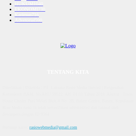
HUKUM
1040
EKONOMI
730
Karimun
716
Advetorial
590
TENTANG KITA
Diterbitkan | Dikelola : PT. Laksana Rasio Media Inovasi | Pengesahan
Kemenkum HAM, No AHU 59522. AH. 01.01 Tahun 2018. Alamat : Town
House Cluster Puri Melati Blok A No. 2B, Batam Centre, Batam, Kepulauan
Riau Media rasio.co telah terverifikasi administrasi dan faktual oleh
dewanpers dengan ID 9564
Hubungi kami:
rasiowebmedia@gmail.com