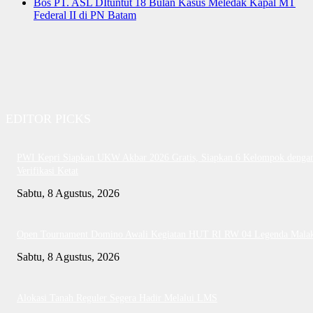
Bos PT. ASL DItuntut 18 Bulan Kasus Meledak Kapal MT
Federal II di PN Batam
EDITOR PICKS
PWI Kepri Siapkan UKW Akbar 2026 Gratis, Siapkan 6 Kelompok denga
Verifikasi Ketat
Sabtu, 8 Agustus, 2026
Open Tournament Domino Awali Kegiatan HUT RI RW 04 Legenda Mala
Sabtu, 8 Agustus, 2026
Alokasi Tanah Reguler Segera Hadir Melalui LMS