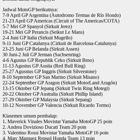
Jadwal MotoGP berikutnya:
7-9 April GP Argentina (Autodromo Termas de Río Hondo)
21-23 April GP Americas (Circuit of The Americas/COTA)
5-7 Mei GP Spanyol (Sirkuit Jerez)
19-21 Mei GP Perancis (Seikut Le Mans)
2-4 Juni GP Italia (Sirkuit Mugello)
9-11 Juni GP Catalunya (Cirkuit de Barcelona-Catalunya)
23-25 Juni GP Belanda (Sirkuit Assen)
30 Juni-2 Juli GP Jerman (Sachsenring)
4-6 Agustus GP Republik Ceko (Sirkuit Brno)
11-13 Agustus GP Austia (Red Bull Ring)
25-27 Agusstus GP Inggris (Sirkuit Silverstone)
8-10 September GP San Marino (Sirkuit Misano)
22-24 September GP Aragon (Sirkuit MotorLand Aragón)
13-15 Oktober GP Jepang (Sirkuit Twin Ring Motegi)
20-22 Oktober GP Australia (Sirkuit Phillip Island)
27-29 Oktober GP Malaysia (Sirkuit Sepang)
10-12 November GP Valencia (Sirkuit Ricardo Tormo)
Klasemen umum pembalap:
1. Maverick Vinales Movistar Yamaha MotoGP 25 poin
2. Andrea Dovizioso Ducati Team 20 poin
3. Valentino Rossi Movistar Yamaha MotoGP 16 poin
4. Marc Marquez Repsol Honda Team 13 poin