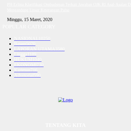
PH Erlina Klarifikasi Ombudsman Terkait Jawaban OJK RI Asal-Asalan D
Mengandung Unsur Keterangan Palsu
Minggu, 15 Maret, 2020
POPULAR CATEGORY
NASIONAL
10250
Batam
5070
LAPORAN UTAMA
3580
Lingga
1189
HUKUM
1040
EKONOMI
730
Karimun
716
Advetorial
590
TENTANG KITA