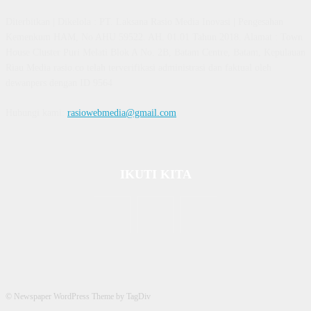
Diterbitkan | Dikelola : PT. Laksana Rasio Media Inovasi | Pengesahan
Kemenkum HAM, No AHU 59522. AH. 01.01 Tahun 2018. Alamat : Town
House Cluster Puri Melati Blok A No. 2B, Batam Centre, Batam, Kepulauan
Riau Media rasio.co telah terverifikasi administrasi dan faktual oleh
dewanpers dengan ID 9564
Hubungi kami:
rasiowebmedia@gmail.com
IKUTI KITA
© Newspaper WordPress Theme by TagDiv