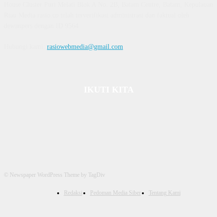
House Cluster Puri Melati Blok A No. 2B, Batam Centre, Batam, Kepulauan
Riau Media rasio.co telah terverifikasi administrasi dan faktual oleh
dewanpers dengan ID 9564
Hubungi kami:
rasiowebmedia@gmail.com
IKUTI KITA
© Newspaper WordPress Theme by TagDiv
Redaksi
Pedoman Media Siber
Tentang Kami