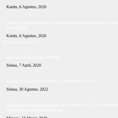
Kamis, 6 Agustus, 2026
Wabup Lingga Buka Intervensi Serentak Pencegahan Stunting dan Percepe
Program CKG
Kamis, 6 Agustus, 2026
POPULAR POSTS
Dampak COVID-19 bagi Masyarakat
Selasa, 7 April, 2020
Jefridin Terima Kunjungan Delegasi Vietnam People’s Navy
Selasa, 30 Agustus, 2022
PH Erlina Klarifikasi Ombudsman Terkait Jawaban OJK RI Asal-Asalan D
Mengandung Unsur Keterangan Palsu