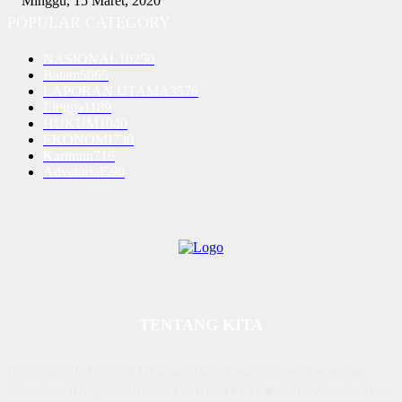
Minggu, 15 Maret, 2020
POPULAR CATEGORY
NASIONAL
10250
Batam
5065
LAPORAN UTAMA
3576
Lingga
1189
HUKUM
1040
EKONOMI
730
Karimun
716
Advetorial
590
TENTANG KITA
Diterbitkan | Dikelola : PT. Laksana Rasio Media Inovasi | Pengesahan
Kemenkum HAM, No AHU 59522. AH. 01.01 Tahun 2018. Alamat : Town