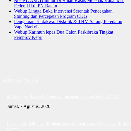
Bos PT. ASL DItuntut 18 Bulan Kasus Meledak Kapal MT
Federal II di PN Batam
Wabup Lingga Buka Intervensi Serentak Pencegahan
Stunting dan Percepetan Program CKG
Pengakuan Terdakwa: Diskotik & THM Sarang Peredaran
Vape Narkoba
Wabup Karimun lepas Dua Calon Paskibraka Tingkat
Pemprov Kepri
EDITOR PICKS
41 Kontingen Kwarcab Pramuka Lingga ke Jambore Nasional 2026
Jumat, 7 Agustus, 2026
Bos PT. ASL DItuntut 18 Bulan Kasus Meledak Kapal MT Federal II di P
Batam