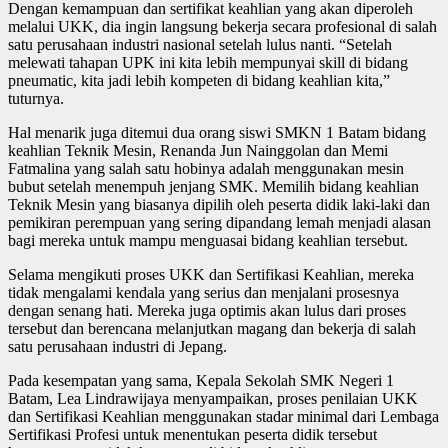
Dengan kemampuan dan sertifikat keahlian yang akan diperoleh
melalui UKK, dia ingin langsung bekerja secara profesional di salah
satu perusahaan industri nasional setelah lulus nanti. “Setelah
melewati tahapan UPK ini kita lebih mempunyai skill di bidang
pneumatic, kita jadi lebih kompeten di bidang keahlian kita,”
tuturnya.
Hal menarik juga ditemui dua orang siswi SMKN 1 Batam bidang
keahlian Teknik Mesin, Renanda Jun Nainggolan dan Memi
Fatmalina yang salah satu hobinya adalah menggunakan mesin
bubut setelah menempuh jenjang SMK. Memilih bidang keahlian
Teknik Mesin yang biasanya dipilih oleh peserta didik laki-laki dan
pemikiran perempuan yang sering dipandang lemah menjadi alasan
bagi mereka untuk mampu menguasai bidang keahlian tersebut.
Selama mengikuti proses UKK dan Sertifikasi Keahlian, mereka
tidak mengalami kendala yang serius dan menjalani prosesnya
dengan senang hati. Mereka juga optimis akan lulus dari proses
tersebut dan berencana melanjutkan magang dan bekerja di salah
satu perusahaan industri di Jepang.
Pada kesempatan yang sama, Kepala Sekolah SMK Negeri 1
Batam, Lea Lindrawijaya menyampaikan, proses penilaian UKK
dan Sertifikasi Keahlian menggunakan stadar minimal dari Lembaga
Sertifikasi Profesi untuk menentukan peserta didik tersebut