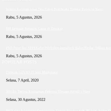
Wabup Karimun lepas Dua Calon Paskibraka Tingkat Pemprov Kepri
Rabu, 5 Agustus, 2026
HH Jaringan Pemasok Ganja di Tangkap
Rabu, 5 Agustus, 2026
PWI Pusat dan AFPI Gelar Workshop Jurnalistik Bahas Pindar, Inklusi Ke
Rabu, 5 Agustus, 2026
POPULAR POSTS
Dampak COVID-19 bagi Masyarakat
Selasa, 7 April, 2020
Jefridin Terima Kunjungan Delegasi Vietnam People’s Navy
Selasa, 30 Agustus, 2022
PH Erlina Klarifikasi Ombudsman Terkait Jawaban OJK RI Asal-Asalan 