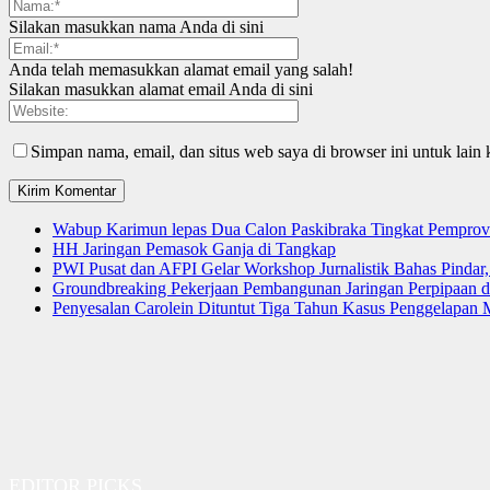
Silakan masukkan nama Anda di sini
Anda telah memasukkan alamat email yang salah!
Silakan masukkan alamat email Anda di sini
Simpan nama, email, dan situs web saya di browser ini untuk lain 
Wabup Karimun lepas Dua Calon Paskibraka Tingkat Pemprov
HH Jaringan Pemasok Ganja di Tangkap
PWI Pusat dan AFPI Gelar Workshop Jurnalistik Bahas Pindar,
Groundbreaking Pekerjaan Pembangunan Jaringan Perpipaan
Penyesalan Carolein Dituntut Tiga Tahun Kasus Penggelapan 
EDITOR PICKS