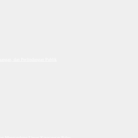
uangan, dan Perlindungan Publik
Dan Mengandung Unsur Keterangan Palsu