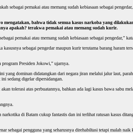
 apakah sebagai pemakai atau memang sudah kebiasaan sebagai pengedar
engatakan, bahwa tidak semua kasus narkoba yang dilakukan ol
annya apakah? terakwa pemakai atau memang sudah kurir.
kah sebagai pemakai atau memang sudah kebiasaan sebagai pengedar,” k
ika kasusnya sebagai pengedar maupun kurir terutama barang haram ters
program Presiden Jokowi,” ujarnya.
ini yang dominan didatangkan dari negara jiran melalui jalur laut, p
ini sedang digelar dipersidangan.
ak akan tolerasi atas perbuatannya, bahkan ada lagi kasus bawa sabu m
rangnya.
 narkotika di Batam cukup fantastis dan ini terlihat ratusan kasus dit
enar sebagai pengguna yang seharusnya direhabiltasi tetapi malah naik