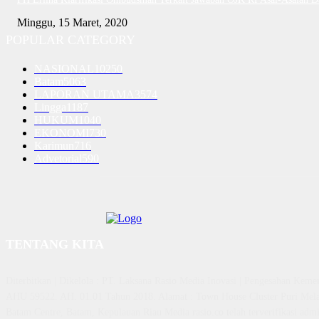
Minggu, 15 Maret, 2020
POPULAR CATEGORY
NASIONAL
10250
Batam
5063
LAPORAN UTAMA
3574
Lingga
1187
HUKUM
1040
EKONOMI
730
Karimun
716
Advetorial
590
TENTANG KITA
Diterbitkan | Dikelola : PT. Laksana Rasio Media Inovasi | Pengesahan K
AHU 59522. AH. 01.01 Tahun 2018. Alamat : Town House Cluster Puri Mela
Batam Centre, Batam, Kepulauan Riau Media rasio.co telah terverifikasi admin