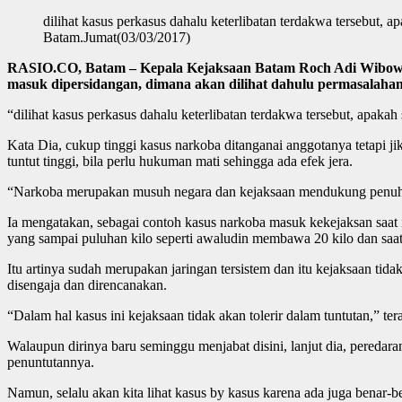
dilihat kasus perkasus dahalu keterlibatan terdakwa tersebut,
Batam.Jumat(03/03/2017)
RASIO.CO, Batam – Kepala Kejaksaan Batam Roch Adi Wibowo m
masuk dipersidangan, dimana akan dilihat dahulu permasalah
“dilihat kasus perkasus dahalu keterlibatan terdakwa tersebut, apa
Kata Dia, cukup tinggi kasus narkoba ditanganai anggotanya tetapi j
tuntut tinggi, bila perlu hukuman mati sehingga ada efek jera.
“Narkoba merupakan musuh negara dan kejaksaan mendukung penuh 
Ia mengatakan, sebagai contoh kasus narkoba masuk kekejaksan saat 
yang sampai puluhan kilo seperti awaludin membawa 20 kilo dan saat 
Itu artinya sudah merupakan jaringan tersistem dan itu kejaksaan tid
disengaja dan direncanakan.
“Dalam hal kasus ini kejaksaan tidak akan tolerir dalam tuntutan,” te
Walaupun dirinya baru seminggu menjabat disini, lanjut dia, peredaran
penuntutannya.
Namun, selalu akan kita lihat kasus by kasus karena ada juga benar-b