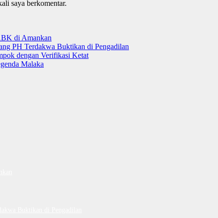
kali saya berkomentar.
 ABK di Amankan
tang PH Terdakwa Buktikan di Pengadilan
ok dengan Verifikasi Ketat
genda Malaka
nkan
dakwa Buktikan di Pengadilan