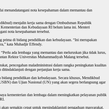
fai menandatangani nota kesepahaman dalam memantau dan
endikbud) menjalin kerja sama dengan Ombudsman Republik
i Kementerian dan Kebudayaan RI belum lama ini. Menteri
ani nota kesepahaman tersebut.
 prima di bidang pendidikan dan kebudayaan. “Ini merupakan
a,” kata Muhadjir Effendy.
Perlu ada lembaga yang memantau dan meluruskan jika tidak lurus,
mantan Rektor Universitas Muhammadiyah Malang tersebut.
at, pencegahan maladministrasi dalam rangka peningkatan kualitas
ditindaklanjuti dengan perjanjian kerja sama.
a bidang pendidikan dan kebudayaan. Secara khusus, Mendikbud
(USBN) dan Ujian Nasional (UN) yang akan segera berlangsung agar
paya kementerian dan lembaga dalam meningkatkan pelayanan publik
RI.
si akan semakin cepat untuk menindaklanjuti pengaduan masyarakat.