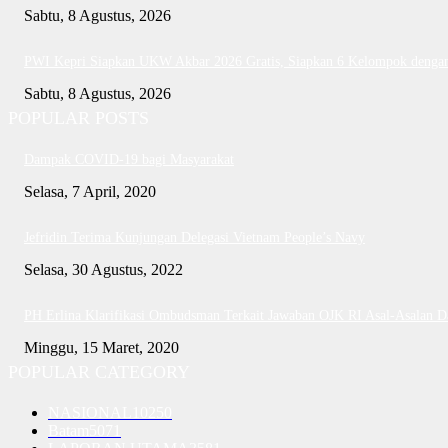
Sabtu, 8 Agustus, 2026
PWI Kepri Siapkan UKW Akbar 2026 Gratis, Siapkan 6 Kelompok dengan 
Sabtu, 8 Agustus, 2026
POPULAR POSTS
Dampak COVID-19 bagi Masyarakat
Selasa, 7 April, 2020
Jefridin Terima Kunjungan Delegasi Vietnam People’s Navy
Selasa, 30 Agustus, 2022
PH Erlina Klarifikasi Ombudsman Terkait Jawaban OJK RI Asal-Asalan 
Minggu, 15 Maret, 2020
POPULAR CATEGORY
NASIONAL
10250
Batam
5071