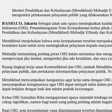
Menteri Pendidikan dan Kebudayaan (Mendikbud) Muhadjir E
mengoreksi pelaksanaan pelayanan publik yang dilaksanakan 
RASIO.CO, Jakarta
-Sebagai salah satu upaya meningkatkan kual
Indonesia (ORI). Penandatanganan Nota Kesepahaman kedua pihak dil
Pendidikan dan Kebudayaan (Mendikbud) Muhadjir Effendy dan Ket
Mendikbud menjelaskan bahwa nota kesepahaman tersebut merupakan
komitmen kami untuk terus meningkatkan pelayanan kepada masyaraka
Muhadjir memandang penting peran ORI dalam memantau dan mengore
mempercepat jika lambat, mengoreksi jika ada kesalahan, dan saya 
Ruang lingkup kerja sama Kemendikbud dan ORI, tambah Mendikbud, 
pelayanan publik, dan pertukaran informasi/data pelayanan publik. No
Mendikbud menyampaikan harapannya agar kerja sama dengan ORI me
menyampaikan keinginannya agar ORI dapat menjadi mitra dalam pe
dapat berjalan dengan baik dan minim praktik kecurangan.
Ketua ORI Amzulian Rifai mengapresiasi upaya sejumlah lembaga t
cukup signifikan, namun bagi kami yang paling penting adalah bagai
Bagi ORI, nota kesepahaman yang ditandatangani tersebut dipandang 