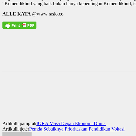
“Kemendikbud yang baik bukan hanya kepentingan Kemendikbud, tetap
ALLE KATA
@www.rasio.co
Artikulli paraprak
IORA Masa Depan Ekonomi Dunia
Artikulli tjetër
Pemda Sebaiknya Prioritaskan Pendidikan Vokasi