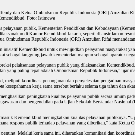
ffendy dan Ketua Ombudsman Republik Indonesia (ORI) Amzulian Ri
Kemendikbud. Foto: Istimewa
itas pelayanan publik, Kementerian Pendidikan dan Kebudayaan (Kem
aksanakan di Kantor Kemdikbud Jakarta, seperti dilansir laman resm
ua Ombudsman Republik Indonesia (ORI) Amzulian Rifai menandatang
 inisiatif Kemendikbud untuk mewujudkan pelayanan masyarakat yang
t sebagai tanggung jawab kementerian maupun sebagai aparatur negar
ksi pelaksanaan pelayanan publik yang dilaksanakan Kemendikbud. “
yakin yang paling tepat adalah Ombudsman Republik Indonesia,” ujar 
meliputi koordinasi penanganan dan penyelesaian pengaduan masyarak
ta kesepahaman kerja sama tersebut berlaku selama tiga tahun dan akan 
nghasilkan peningkatan kualitas pelayanan publik secara umum pad
ngawasan dan pengendalian pada Ujian Sekolah Berstandar Nasional 
ermasuk Kemendikbud meningkatkan kualitas pelayanan publiknya. “U
mana respons publik terhadap pelayanan yang diberikan,” kata Ketua O
penting. Melalui kerja sama ini, diharapkan komunikasi dan koordina