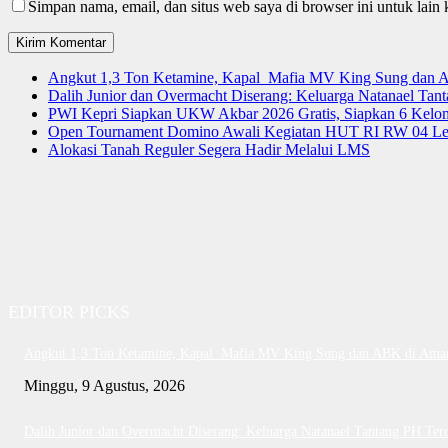
Simpan nama, email, dan situs web saya di browser ini untuk lain 
Angkut 1,3 Ton Ketamine, Kapal Mafia MV King Sung dan
Dalih Junior dan Overmacht Diserang: Keluarga Natanael Tan
PWI Kepri Siapkan UKW Akbar 2026 Gratis, Siapkan 6 Kelomp
Open Tournament Domino Awali Kegiatan HUT RI RW 04 Le
Alokasi Tanah Reguler Segera Hadir Melalui LMS
EDITOR PICKS
Angkut 1,3 Ton Ketamine, Kapal Mafia MV King Sung dan ABK di Ama
Minggu, 9 Agustus, 2026
Dalih Junior dan Overmacht Diserang: Keluarga Natanael Tantang PH Ter