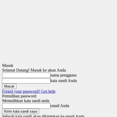
Masuk
Selamat Datang! Masuk ke akun Anda
nama pengguna
kata sandi Anda
Forgot your password? Get help
Pemulihan password
Memulihkan kata sandi anda
email Anda
Sebuah kata sandi akan dikirimkan ke email Anda.