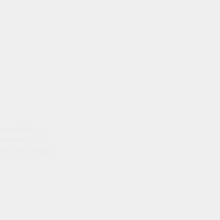
emenkum HAM, No
ti Blok A No. 2B,
istrasi dan faktual