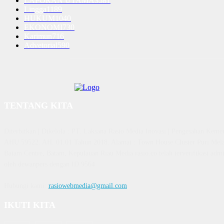
LAPORAN UTAMA
3581
Lingga
1189
HUKUM
1040
EKONOMI
730
Karimun
716
Advetorial
590
TENTANG KITA
Diterbitkan | Dikelola : PT. Laksana Rasio Media Inovasi | Pengesahan K
AHU 59522. AH. 01.01 Tahun 2018. Alamat : Town House Cluster Puri Mela
Batam Centre, Batam, Kepulauan Riau Media rasio.co telah terverifikasi admin
oleh dewanpers dengan ID 9564
Hubungi kami:
rasiowebmedia@gmail.com
IKUTI KITA