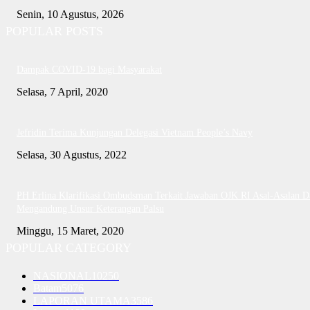
Senin, 10 Agustus, 2026
POPULAR POSTS
Dampak COVID-19 bagi Masyarakat
Selasa, 7 April, 2020
Jefridin Terima Kunjungan Delegasi Vietnam People’s Navy
Selasa, 30 Agustus, 2022
PH Erlina Klarifikasi Ombudsman Terkait Jawaban OJK RI Asal-Asalan D
Mengandung Unsur Keterangan Palsu
Minggu, 15 Maret, 2020
POPULAR CATEGORY
NASIONAL
10250
Batam
5076
LAPORAN UTAMA
3586