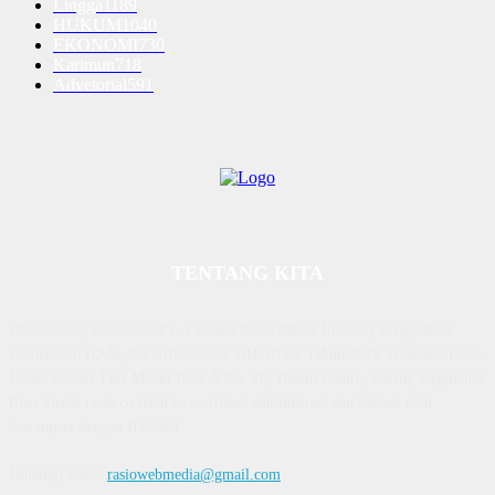
Lingga
1189
HUKUM
1040
EKONOMI
730
Karimun
718
Advetorial
591
TENTANG KITA
Diterbitkan | Dikelola : PT. Laksana Rasio Media Inovasi | Pengesahan
Kemenkum HAM, No AHU 59522. AH. 01.01 Tahun 2018. Alamat : Town
House Cluster Puri Melati Blok A No. 2B, Batam Centre, Batam, Kepulauan
Riau Media rasio.co telah terverifikasi administrasi dan faktual oleh
dewanpers dengan ID 9564
Hubungi kami:
rasiowebmedia@gmail.com