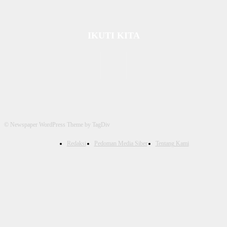
IKUTI KITA
© Newspaper WordPress Theme by TagDiv
Redaksi
Pedoman Media Siber
Tentang Kami