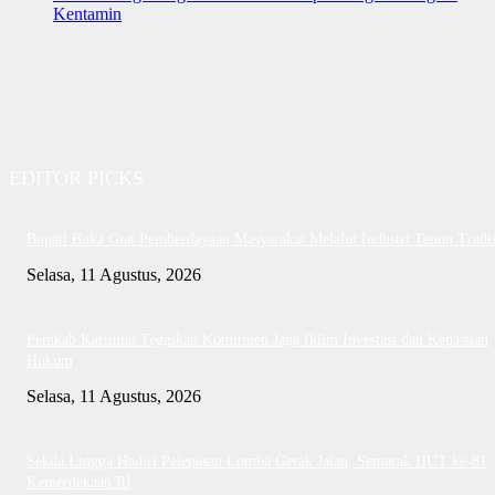
Kentamin
EDITOR PICKS
Bupati Buka Giat Pemberdayaan Masyarakat Melalui Industri Tenun Tradis
Selasa, 11 Agustus, 2026
Pemkab Karimun Tegaskan Komitmen Jaga Iklim Investasi dan Kepastian
Hukum
Selasa, 11 Agustus, 2026
Sekda Lingga Hadiri Pelepasan Lomba Gerak Jalan, Semarak HUT ke-81
Kemerdekaan RI