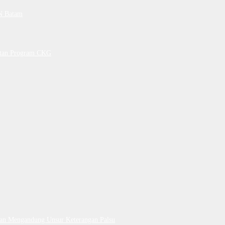
PN Batam
petan Program CKG
Dan Mengandung Unsur Keterangan Palsu