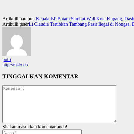
Artikulli paraprak
Kepala BP Batam Sambut Wali Kota Kupang, Dashbo
Artikulli tjetër
Li Claudia Tertibkan Tambang Pasir Ilegal di Nongsa,
putri
http://rasio.co
TINGGALKAN KOMENTAR
Silakan masukkan komentar anda!