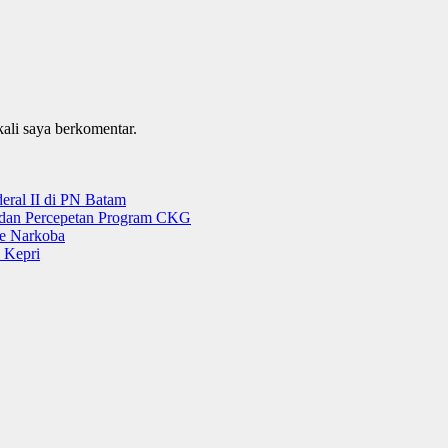
kali saya berkomentar.
ral II di PN Batam
g dan Percepetan Program CKG
e Narkoba
 Kepri