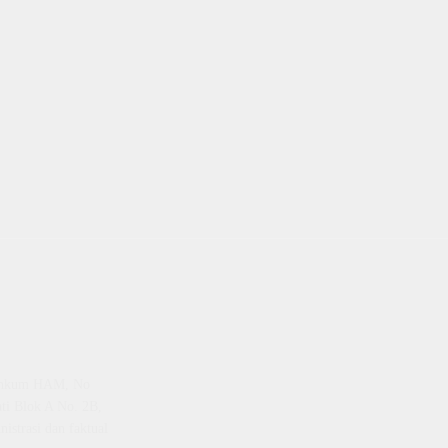
emenkum HAM, No
ti Blok A No. 2B,
istrasi dan faktual