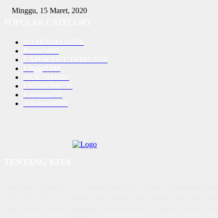
Minggu, 15 Maret, 2020
POPULAR CATEGORY
NASIONAL
10250
Batam
5065
LAPORAN UTAMA
3576
Lingga
1188
HUKUM
1040
EKONOMI
730
Karimun
716
Advetorial
590
TENTANG KITA
Diterbitkan | Dikelola : PT. Laksana Rasio Media Inovasi | Pengesahan K
AHU 59522. AH. 01.01 Tahun 2018. Alamat : Town House Cluster Puri Mela
Batam Centre, Batam, Kepulauan Riau Media rasio.co telah terverifikasi admin