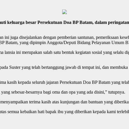
i keluarga besar Persekutuan Doa BP Batam, dalam peringatan P
an ini juga disejalankan dengan pemberian santunan, pemeriksaan kese
 BP Batam, yang dipimpin Anggota/Deputi Bidang Pelayanan Umum BP B
a lansia ini merupakan salah satu bentuk kegiatan sosial yang selalu
ada Suster yang telah bertanggung jawab di tempat ini, dan membuka
 kasih kepada seluruh jajaran Persekutuan Doa BP Batam yang telah me
ang sebesar-besarnya bagi oma dan opa yang ada disini,” tutupnya.
ni menyampaikan terima kasih atas kunjungan dan bantuan yang diberi
tas semua kebaikan hati bapak ibu yang diberikan kepada kami terlebih