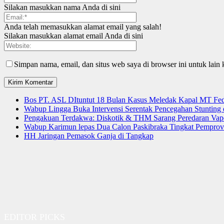
Silakan masukkan nama Anda di sini
Anda telah memasukkan alamat email yang salah!
Silakan masukkan alamat email Anda di sini
Simpan nama, email, dan situs web saya di browser ini untuk lain 
Bos PT. ASL DItuntut 18 Bulan Kasus Meledak Kapal MT Fede
Wabup Lingga Buka Intervensi Serentak Pencegahan Stuntin
Pengakuan Terdakwa: Diskotik & THM Sarang Peredaran Vap
Wabup Karimun lepas Dua Calon Paskibraka Tingkat Pemprov
HH Jaringan Pemasok Ganja di Tangkap
EDITOR PICKS