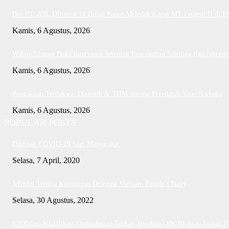
Bos PT. ASL DItuntut 18 Bulan Kasus Meledak Kapal MT Federal II di 
Kamis, 6 Agustus, 2026
Wabup Lingga Buka Intervensi Serentak Pencegahan Stunting dan Perce
Kamis, 6 Agustus, 2026
Pengakuan Terdakwa: Diskotik & THM Sarang Peredaran Vape Narkoba
Kamis, 6 Agustus, 2026
POPULAR POSTS
Dampak COVID-19 bagi Masyarakat
Selasa, 7 April, 2020
Jefridin Terima Kunjungan Delegasi Vietnam People’s Navy
Selasa, 30 Agustus, 2022
PH Erlina Klarifikasi Ombudsman Terkait Jawaban OJK RI Asal-Asalan 