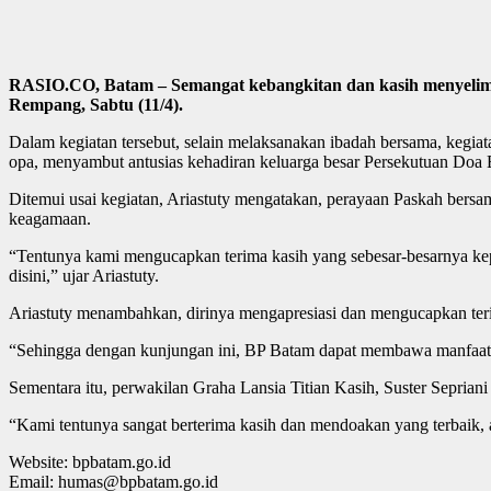
RASIO.CO, Batam – Semangat kebangkitan dan kasih menyelimut
Rempang, Sabtu (11/4).
Dalam kegiatan tersebut, selain melaksanakan ibadah bersama, kegiat
opa, menyambut antusias kehadiran keluarga besar Persekutuan Doa
Ditemui usai kegiatan, Ariastuty mengatakan, perayaan Paskah bersam
keagamaan.
“Tentunya kami mengucapkan terima kasih yang sebesar-besarnya kep
disini,” ujar Ariastuty.
Ariastuty menambahkan, dirinya mengapresiasi dan mengucapkan terima
“Sehingga dengan kunjungan ini, BP Batam dapat membawa manfaat y
Sementara itu, perwakilan Graha Lansia Titian Kasih, Suster Sepria
“Kami tentunya sangat berterima kasih dan mendoakan yang terbaik, a
Website: bpbatam.go.id
Email: humas@bpbatam.go.id