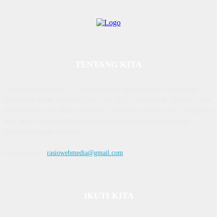
TENTANG KITA
Diterbitkan | Dikelola : PT. Laksana Rasio Media Inovasi | Pengesahan
Kemenkum HAM, No AHU 59522. AH. 01.01 Tahun 2018. Alamat : Town
House Cluster Puri Melati Blok A No. 2B, Batam Centre, Batam, Kepulauan
Riau Media rasio.co telah terverifikasi administrasi dan faktual oleh
dewanpers dengan ID 9564
Hubungi kami:
rasiowebmedia@gmail.com
IKUTI KITA