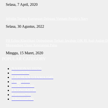
Selasa, 7 April, 2020
Jefridin Terima Kunjungan Delegasi Vietnam People’s Navy
Selasa, 30 Agustus, 2022
PH Erlina Klarifikasi Ombudsman Terkait Jawaban OJK RI Asal-Asalan D
Mengandung Unsur Keterangan Palsu
Minggu, 15 Maret, 2020
POPULAR CATEGORY
NASIONAL
10250
Batam
5076
LAPORAN UTAMA
3585
Lingga
1189
HUKUM
1040
EKONOMI
730
Karimun
716
Advetorial
590