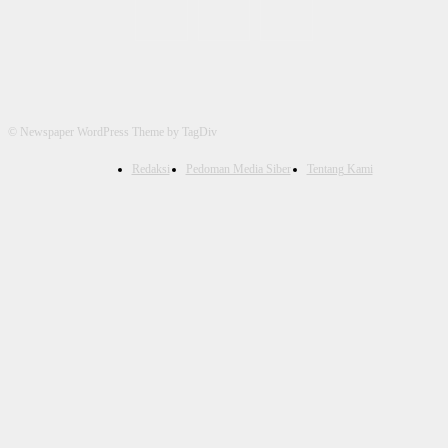
© Newspaper WordPress Theme by TagDiv
Redaksi
Pedoman Media Siber
Tentang Kami