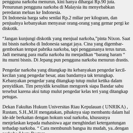
pengguna narkoba menurun, kini hanya dihargai Rp.90 juta.
Penurunan pengguna narkoba di Malaysia itu menyebabkan
peredaran meluas ke Indonesia.
Di Indonesia harga sabu senilai Rp.2 miliar per kilogram, dan
penjualnya kebanyakan menyasar orang-orang yang gemar pergi ke
diskotik.
“Jangan kunjungi diskotik yang menjual narkoba,”pinta Nixon. Saat
ini bisnis narkoba di Indonesia sangat jaya. Cina yang digembar-
gemborkan tempat pabrika narkoba, tapi penggunanya terus turun.
Jadi memang para mafia narkoba itu menjadikan “barang haram “
itu murni bisnis. Di Jepang pun pengguna narkoba menurun drastis.
Pengedar narkoba yang ditangkap itu kebanyakan pengedar kecil-
kecilan yang pengedar besar, atau bandarnya tak terungkap.
Kebanyakan pengedar yang ditangkap tutup mulut ketika dalam
penyidikan. Tim penyidik kesulitan mengorek siapa Bandar sabu
tersebut karena aksi tutup mulut pengedar kelas teri yang ditangkap
petugas.
Dekan Fakultas Hukum Universitas Riau Kepulauan ( UNRIKA) ,
Rustam, S.H.,M.H mengatakan, pihaknya siap membantu dalam hal
ide-ide berkaitan dengan hokum soal narkoba, khususnya
menjelaskan kepada mahasiswa agar menghindari ketergantungan
terhadap narkoba. “ Cara membunuh bangsa itu mudah, ya..dengan