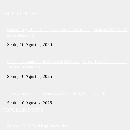
EDITOR PICKS
Sekda Lingga Hadiri Pelepasan Lomba Gerak Jalan, Semarak HUT ke-81
Kemerdekaan RI
Senin, 10 Agustus, 2026
Batam Grassroot Football Festival 2026 Usai, Empat Besar Raik Tiket ke
Festifal Internasional
Senin, 10 Agustus, 2026
Tim Gabungan Tiga Bulan Awasi Kapal King Sun angkut Kentamin
Senin, 10 Agustus, 2026
POPULAR POSTS
Dampak COVID-19 bagi Masyarakat