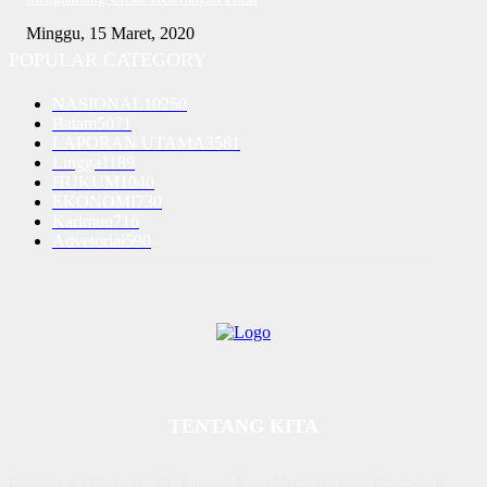
Minggu, 15 Maret, 2020
POPULAR CATEGORY
NASIONAL
10250
Batam
5071
LAPORAN UTAMA
3581
Lingga
1189
HUKUM
1040
EKONOMI
730
Karimun
716
Advetorial
590
TENTANG KITA
Diterbitkan | Dikelola : PT. Laksana Rasio Media Inovasi | Pengesahan