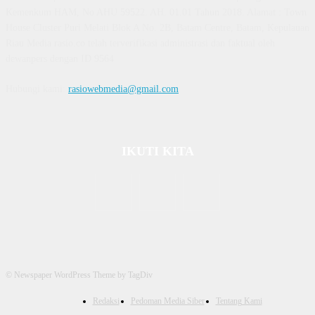
Kemenkum HAM, No AHU 59522. AH. 01.01 Tahun 2018. Alamat : Town
House Cluster Puri Melati Blok A No. 2B, Batam Centre, Batam, Kepulauan
Riau Media rasio.co telah terverifikasi administrasi dan faktual oleh
dewanpers dengan ID 9564
Hubungi kami:
rasiowebmedia@gmail.com
IKUTI KITA
© Newspaper WordPress Theme by TagDiv
Redaksi
Pedoman Media Siber
Tentang Kami