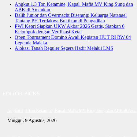
Angkut 1,3 Ton Ketamine, Kapal Mafia MV King Sung dan
ABK di Amankan
Dalih Junior dan Overmacht Diserang: Keluarga Natanael
Tantang PH Terdakwa Buktikan di Pengadilan
PWI Kepri Siapkan UKW Akbar 2026 Gratis, Siapkan 6
Kelompok dengan Verifikasi Ketat
Open Tournament Domino Awali Kegiatan HUT RI RW 04
Legenda Malaka
Alokasi Tanah Reguler Segera Hadir Melalui LMS
EDITOR PICKS
Angkut 1,3 Ton Ketamine, Kapal Mafia MV King Sung dan ABK di Ama
Minggu, 9 Agustus, 2026