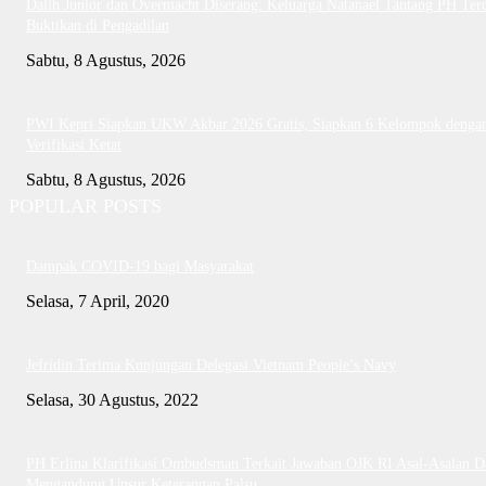
Dalih Junior dan Overmacht Diserang: Keluarga Natanael Tantang PH Te
Buktikan di Pengadilan
Sabtu, 8 Agustus, 2026
PWI Kepri Siapkan UKW Akbar 2026 Gratis, Siapkan 6 Kelompok denga
Verifikasi Ketat
Sabtu, 8 Agustus, 2026
POPULAR POSTS
Dampak COVID-19 bagi Masyarakat
Selasa, 7 April, 2020
Jefridin Terima Kunjungan Delegasi Vietnam People’s Navy
Selasa, 30 Agustus, 2022
PH Erlina Klarifikasi Ombudsman Terkait Jawaban OJK RI Asal-Asalan D
Mengandung Unsur Keterangan Palsu