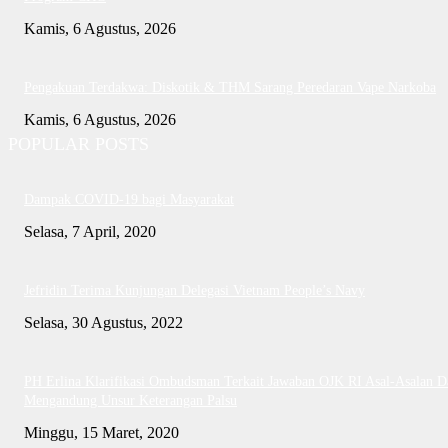
Kamis, 6 Agustus, 2026
Pengakuan Terdakwa: Diskotik & THM Sarang Peredaran Vape Narkoba
Kamis, 6 Agustus, 2026
POPULAR POSTS
Dampak COVID-19 bagi Masyarakat
Selasa, 7 April, 2020
Jefridin Terima Kunjungan Delegasi Vietnam People’s Navy
Selasa, 30 Agustus, 2022
PH Erlina Klarifikasi Ombudsman Terkait Jawaban OJK RI Asal-Asalan D
Mengandung Unsur Keterangan Palsu
Minggu, 15 Maret, 2020