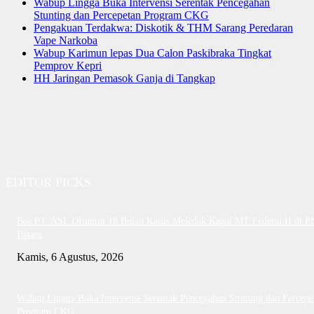
Wabup Lingga Buka Intervensi Serentak Pencegahan
Stunting dan Percepetan Program CKG
Pengakuan Terdakwa: Diskotik & THM Sarang Peredaran
Vape Narkoba
Wabup Karimun lepas Dua Calon Paskibraka Tingkat
Pemprov Kepri
HH Jaringan Pemasok Ganja di Tangkap
EDITOR PICKS
Bos PT. ASL DItuntut 18 Bulan Kasus Meledak Kapal MT Federal II di P
Batam
Kamis, 6 Agustus, 2026
Wabup Lingga Buka Intervensi Serentak Pencegahan Stunting dan Percepe
Program CKG