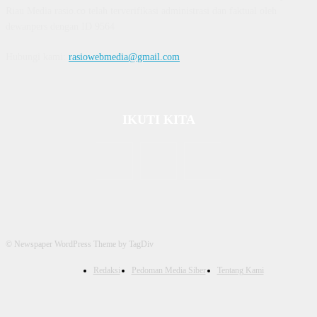
Riau Media rasio.co telah terverifikasi administrasi dan faktual oleh
dewanpers dengan ID 9564
Hubungi kami:
rasiowebmedia@gmail.com
IKUTI KITA
© Newspaper WordPress Theme by TagDiv
Redaksi
Pedoman Media Siber
Tentang Kami