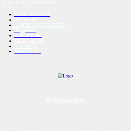
POPULAR CATEGORY
NASIONAL
10250
Batam
5065
LAPORAN UTAMA
3576
Lingga
1188
HUKUM
1040
EKONOMI
730
Karimun
716
Advetorial
590
TENTANG KITA
Diterbitkan | Dikelola : PT. Laksana Rasio Media Inovasi | Pengesahan
Kemenkum HAM, No AHU 59522. AH. 01.01 Tahun 2018. Alamat : Town
House Cluster Puri Melati Blok A No. 2B, Batam Centre, Batam, Kepulauan