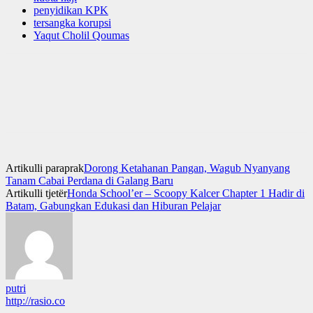
penyidikan KPK
tersangka korupsi
Yaqut Cholil Qoumas
Artikulli paraprak
Dorong Ketahanan Pangan, Wagub Nyanyang
Tanam Cabai Perdana di Galang Baru
Artikulli tjetër
Honda School’er – Scoopy Kalcer Chapter 1 Hadir di
Batam, Gabungkan Edukasi dan Hiburan Pelajar
putri
http://rasio.co