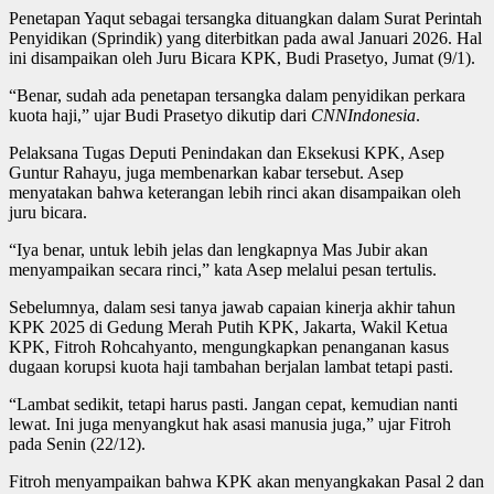
Penetapan Yaqut sebagai tersangka dituangkan dalam Surat Perintah
Penyidikan (Sprindik) yang diterbitkan pada awal Januari 2026. Hal
ini disampaikan oleh Juru Bicara KPK, Budi Prasetyo, Jumat (9/1).
“Benar, sudah ada penetapan tersangka dalam penyidikan perkara
kuota haji,” ujar Budi Prasetyo dikutip dari
CNNIndonesia
.
Pelaksana Tugas Deputi Penindakan dan Eksekusi KPK, Asep
Guntur Rahayu, juga membenarkan kabar tersebut. Asep
menyatakan bahwa keterangan lebih rinci akan disampaikan oleh
juru bicara.
“Iya benar, untuk lebih jelas dan lengkapnya Mas Jubir akan
menyampaikan secara rinci,” kata Asep melalui pesan tertulis.
Sebelumnya, dalam sesi tanya jawab capaian kinerja akhir tahun
KPK 2025 di Gedung Merah Putih KPK, Jakarta, Wakil Ketua
KPK, Fitroh Rohcahyanto, mengungkapkan penanganan kasus
dugaan korupsi kuota haji tambahan berjalan lambat tetapi pasti.
“Lambat sedikit, tetapi harus pasti. Jangan cepat, kemudian nanti
lewat. Ini juga menyangkut hak asasi manusia juga,” ujar Fitroh
pada Senin (22/12).
Fitroh menyampaikan bahwa KPK akan menyangkakan Pasal 2 dan