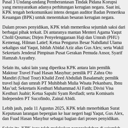
Pasal 3 Undang-undang Pemberantasan Tindak Pidana Korupsi
yang mensyaratkan adanya perhitungan kerugian negara. Saat ini,
KPK tengah berkomunikasi intens dengan auditor Badan Pemeriksa
Keuangan (BPK) untuk menentukan besaran kerugian negara.
Dalam proses penyidikan, KPK telah memeriksa sejumlah saksi dari
berbagai pihak terkait. Di antaranya mantan Menteri Agama Yaqut
Cholil Qoumas; Dirjen Penyelenggaraan Haji dan Umrah (PHU)
Kemenag, Hilman Latief; Ketua Pengurus Besar Nahdlatul Ulama
sekaligus staf Yaqut, Ishfah Abidal Aziz alias Gus Alex; serta Wakil
Sekretaris Jenderal Pimpinan Pusat Gerakan Pemuda Ansor, Syarif
Hamzah Asyathry.
Selain itu, saksi lain yang diperiksa KPK antara lain pemilik
Maktour Travel Fuad Hasan Masyhur; pemilik PT Zahra Oto
Mandiri (Uhud Tour) Khalid Zeed Abdullah Basalamah; pemilik
travel haji dan umrah PT Muhibbah Mulia Wisata Pekanbaru, Ibnu
Mas’ud; Sekretaris Kesthuri Muhammad Al Fatih; Divisi Visa
Kesthuri Juahir; Ketua Sapuhi Syam Resfiadi; serta Komisaris
Independen PT Sucofindo, Zainal Abidi.
Lebih jauh, pada 11 Agustus 2025, KPK telah menerbitkan Surat
Keputusan larangan bepergian ke luar negeri bagi Yaqut, Gus Alex,
dan Fuad Hasan Masyhur sebagai bagian dari proses penyidikan.