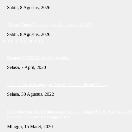
Sabtu, 8 Agustus, 2026
Alokasi Tanah Reguler Segera Hadir Melalui LMS
Sabtu, 8 Agustus, 2026
POPULAR POSTS
Dampak COVID-19 bagi Masyarakat
Selasa, 7 April, 2020
Jefridin Terima Kunjungan Delegasi Vietnam People’s Navy
Selasa, 30 Agustus, 2022
PH Erlina Klarifikasi Ombudsman Terkait Jawaban OJK RI Asal-Asalan D
Mengandung Unsur Keterangan Palsu
Minggu, 15 Maret, 2020