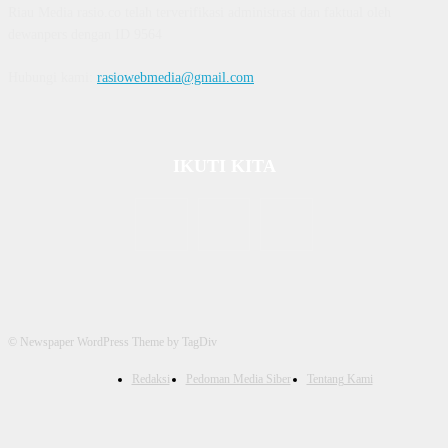
Riau Media rasio.co telah terverifikasi administrasi dan faktual oleh
dewanpers dengan ID 9564
Hubungi kami:
rasiowebmedia@gmail.com
IKUTI KITA
© Newspaper WordPress Theme by TagDiv
Redaksi
Pedoman Media Siber
Tentang Kami