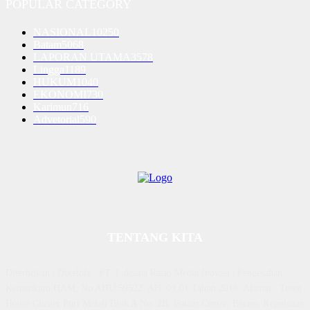
POPULAR CATEGORY
NASIONAL
10250
Batam
5068
LAPORAN UTAMA
3578
Lingga
1189
HUKUM
1040
EKONOMI
730
Karimun
716
Advetorial
590
TENTANG KITA
Diterbitkan | Dikelola : PT. Laksana Rasio Media Inovasi | Pengesahan
Kemenkum HAM, No AHU 59522. AH. 01.01 Tahun 2018. Alamat : Town
House Cluster Puri Melati Blok A No. 2B, Batam Centre, Batam, Kepulauan