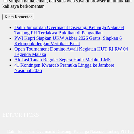
Simpan nama, email, dan situs web saya di browser ini untuk lain
kali saya berkomentar.
Dalih Junior dan Overmacht Diserang: Keluarga Natanael
Tantang PH Terdakwa Buktikan di Pengadilan
PWI Kepri Siapkan UKW Akbar 2026 Gratis, Siapkan 6
Kelompok dengan Verifikasi Ketat
Open Tournament Domino Awali Kegiatan HUT RI RW 04
Legenda Malaka
Alokasi Tanah Reguler Segera Hadir Melalui LMS
41 Kontingen Kwarcab Pramuka Lingga ke Jambore
Nasional 2026
EDITOR PICKS
Dalih Junior dan Overmacht Diserang: Keluarga Natanael Tantang PH Te