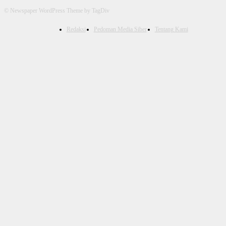
© Newspaper WordPress Theme by TagDiv
Redaksi
Pedoman Media Siber
Tentang Kami