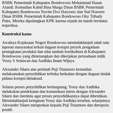
BSBK Pemerintah Kabupaten Bondowoso Mohammad Hasan
Afandi. Kemudian Kabid Bina Marga Dinas BSBK Pemerintah
Kabupaten Bondowoso Novim Dwi Haryono; dan Staf Honorer
Dinas BSBK Pemerintah Kabupaten Bondowoso Oky Trihady
Putra. Mereka dipulangkan KPK karena sejauh ini masih berstatus
terperiksa.
Konstruksi kasus
Awalnya Kejaksaan Negeri Bondowoso menindaklanjuti salah satu
laporan masyarakat terkait dugaan korupsi proyek pengadaan
peningkatan produksi dan nilai tambah hortikultura di Kabupaten
Bondowoso yang dimenangkan dan dikerjakan perusahaan milik
Yossy S Setiawan dan Andhika Imam Wijaya.
Alexander Silaen atas perintah Puji Triasmoro kemudian
melaksanakan penyelidikan terbuka berkaitan dengan dugaan tindak
pidana korupsi dimaksud.
Selama proses penyelidikan berlangsung, Yossy dan Andhika
melakukan pendekatan dan komunikasi intens dengan Alexander
Silaen dan meminta agar proses penyelidikannya dapat dihentikan.
Menindaklanjuti keinginan Yossy dan Andhika tersebut, selanjutnya
Alexander Silaen melaporkan kepada Puji Triasmoro dan direspons
positif.