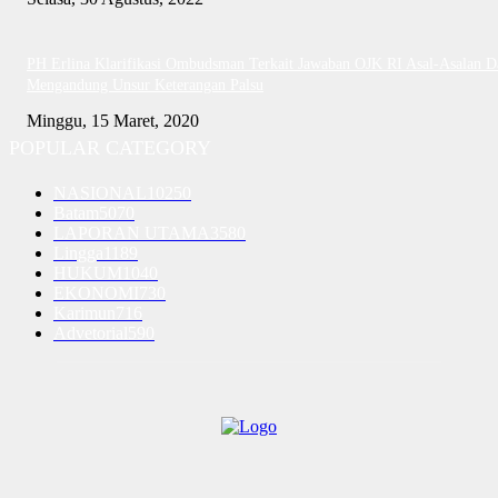
PH Erlina Klarifikasi Ombudsman Terkait Jawaban OJK RI Asal-Asalan D
Mengandung Unsur Keterangan Palsu
Minggu, 15 Maret, 2020
POPULAR CATEGORY
NASIONAL
10250
Batam
5070
LAPORAN UTAMA
3580
Lingga
1189
HUKUM
1040
EKONOMI
730
Karimun
716
Advetorial
590