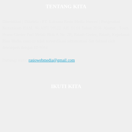
TENTANG KITA
Diterbitkan | Dikelola : PT. Laksana Rasio Media Inovasi | Pengesahan
Kemenkum HAM, No AHU 59522. AH. 01.01 Tahun 2018. Alamat : Town
House Cluster Puri Melati Blok A No. 2B, Batam Centre, Batam, Kepulauan
Riau Media rasio.co telah terverifikasi administrasi dan faktual oleh
dewanpers dengan ID 9564
Hubungi kami:
rasiowebmedia@gmail.com
IKUTI KITA