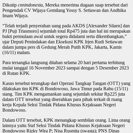
Dikutip
cnnindonesia
, Mereka menerima dugaan suap tersebut dari
Pengendali CV Wijaya Gemilang Yossy S. Setiawan dan Andhika
Imam Wijaya.
“Telah terjadi penyerahan uang pada AKDS [Alexander Silaen] dan
PJ [Puji Triasmoro] sejumlah total Rp475 juta dan hal ini merupakan
bukti permulaan awal untuk segera didalami serta dikembangkan,”
ujar Deputi Penindakan dan Eksekusi KPK Irjen Rudi Setiawan
dalam jumpa pers di Gedung Merah Putih KPK, Jakarta, Kamis
(16/11) malam.
Para tersangka langsung ditahan selama 20 hari pertama terhitung
mulai tanggal 16 November 2023 sampai dengan 5 Desember 2023
di Rutan KPK.
Kasus tersebut terungkap dari Operasi Tangkap Tangan (OTT) yang
dilakukan tim KPK di Bondowoso, Jawa Timur pada Rabu (15/11)
siang. Tim KPK mengamankan uang sejumlah sekitar Rp225 juta
dalam OTT tersebut yang diserahkan para pihak terkait di ruang
kerja Kepala Seksi Tindak Pidana Khusus Kejaksaan Negeri
Bondowoso.
Dalam OTT tersebut, KPK menangkap sembilan orang. Lima orang
lainnya yaitu Staf Seksi Tindak Pidana Khusus Kejaksaan Negeri
Bondowoso Rizky Wira P; Nisa Rusmita (swasta); PNS Dinas