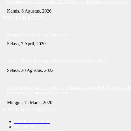
Pengakuan Terdakwa: Diskotik & THM Sarang Peredaran Vape Narkoba
Kamis, 6 Agustus, 2026
POPULAR POSTS
Dampak COVID-19 bagi Masyarakat
Selasa, 7 April, 2020
Jefridin Terima Kunjungan Delegasi Vietnam People’s Navy
Selasa, 30 Agustus, 2022
PH Erlina Klarifikasi Ombudsman Terkait Jawaban OJK RI Asal-Asalan D
Mengandung Unsur Keterangan Palsu
Minggu, 15 Maret, 2020
POPULAR CATEGORY
NASIONAL
10250
Batam
5065