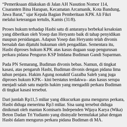
“Pemeriksaan dilakukan di Jalan AH Nasution Nomor 114,
Cisaranten Bina Harapan, Kecamatan Arcamanik, Kota Bandung,
Jawa Barat,” ujar Kepala Bagian Pemberitaan KPK Ali Fikri
melalui keterangan tertulis, Kamis (31/8).
Proses hukum terhadap Hasbi satu di antaranya berbekal kesaksian
yang diberikan oleh Yosep dan Heryanto baik di tahap penyidikan
maupun persidangan. Adapun Yosep dan Heryanto telah divonis
bersalah dan dijatuhi hukuman oleh pengadilan. Sementara itu,
Hasbi diproses hukum KPK atas kasus dugaan suap pengurusan
perkara pidana Pengurus KSP Intidana Budiman Gandi Suparman.
Pada PN Semarang, Budiman divonis bebas. Namun, di tingkat
kasasi, atas pengaruh Hasbi, Budiman divonis dengan pidana lima
tahun penjara. Hakim Agung nonaktif Gazalba Saleh yang juga
diproses hukum KPK– kini berstatus terdakwa– atas kasus serupa
menjadi salah satu majelis hakim yang mengadili perkara Budiman
di tingkat kasasi tersebut.
Dari jumlah Rp11,5 miliar yang dikucurkan guna mengurus perkara,
Hasbi diduga menerima Rp3 miliar. Sisa uang tersebut diduga
dinikmati oleh mantan Komisaris Independen Wijaya Karya (Wika)
Beton Dadan Tri Yudianto yang disinyalir bermufakat jahat dengan
Hasbi dalam mengurus perkara pidana Budiman di MA.