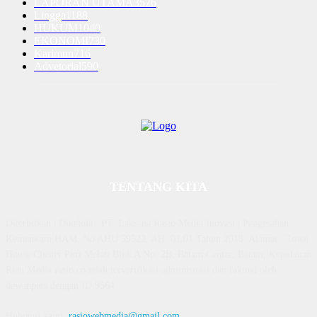
LAPORAN UTAMA
3576
Lingga
1188
HUKUM
1040
EKONOMI
730
Karimun
716
Advetorial
590
TENTANG KITA
Diterbitkan | Dikelola : PT. Laksana Rasio Media Inovasi | Pengesahan
Kemenkum HAM, No AHU 59522. AH. 01.01 Tahun 2018. Alamat : Town
House Cluster Puri Melati Blok A No. 2B, Batam Centre, Batam, Kepulauan
Riau Media rasio.co telah terverifikasi administrasi dan faktual oleh
dewanpers dengan ID 9564
Hubungi kami:
rasiowebmedia@gmail.com