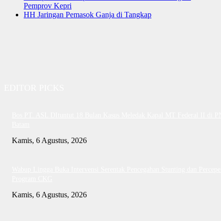
Pemprov Kepri
HH Jaringan Pemasok Ganja di Tangkap
EDITOR PICKS
Bos PT. ASL DItuntut 18 Bulan Kasus Meledak Kapal MT Federal II di P
Batam
Kamis, 6 Agustus, 2026
Wabup Lingga Buka Intervensi Serentak Pencegahan Stunting dan Percepe
Program CKG
Kamis, 6 Agustus, 2026