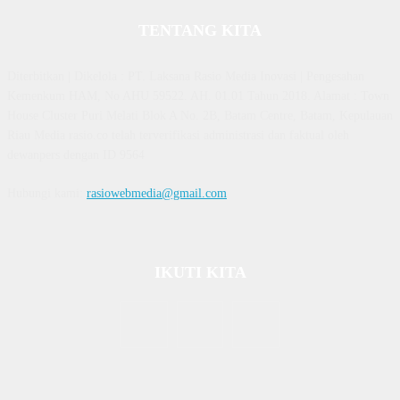
TENTANG KITA
Diterbitkan | Dikelola : PT. Laksana Rasio Media Inovasi | Pengesahan
Kemenkum HAM, No AHU 59522. AH. 01.01 Tahun 2018. Alamat : Town
House Cluster Puri Melati Blok A No. 2B, Batam Centre, Batam, Kepulauan
Riau Media rasio.co telah terverifikasi administrasi dan faktual oleh
dewanpers dengan ID 9564
Hubungi kami:
rasiowebmedia@gmail.com
IKUTI KITA