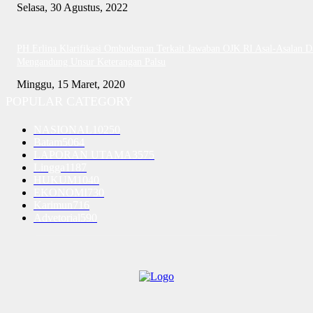
Selasa, 30 Agustus, 2022
PH Erlina Klarifikasi Ombudsman Terkait Jawaban OJK RI Asal-Asalan D
Mengandung Unsur Keterangan Palsu
Minggu, 15 Maret, 2020
POPULAR CATEGORY
NASIONAL
10250
Batam
5064
LAPORAN UTAMA
3575
Lingga
1187
HUKUM
1040
EKONOMI
730
Karimun
716
Advetorial
590