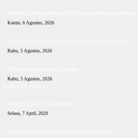
Pengakuan Terdakwa: Diskotik & THM Sarang Peredaran Vape Narkoba
Kamis, 6 Agustus, 2026
Wabup Karimun lepas Dua Calon Paskibraka Tingkat Pemprov Kepri
Rabu, 5 Agustus, 2026
HH Jaringan Pemasok Ganja di Tangkap
Rabu, 5 Agustus, 2026
POPULAR POSTS
Dampak COVID-19 bagi Masyarakat
Selasa, 7 April, 2020
Jefridin Terima Kunjungan Delegasi Vietnam People’s Navy