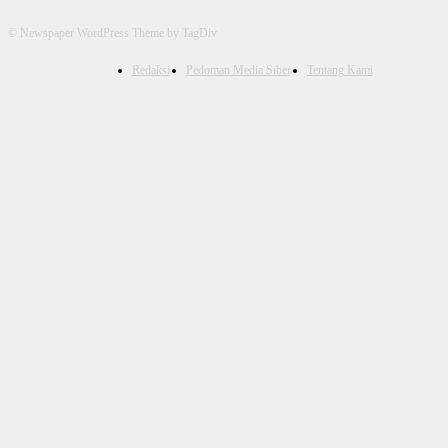
© Newspaper WordPress Theme by TagDiv
Redaksi
Pedoman Media Siber
Tentang Kami