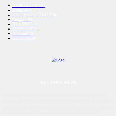
NASIONAL
10250
Batam
5070
LAPORAN UTAMA
3580
Lingga
1189
HUKUM
1040
EKONOMI
730
Karimun
716
Advetorial
590
TENTANG KITA
Diterbitkan | Dikelola : PT. Laksana Rasio Media Inovasi | Pengesahan
Kemenkum HAM, No AHU 59522. AH. 01.01 Tahun 2018. Alamat : Town
House Cluster Puri Melati Blok A No. 2B, Batam Centre, Batam, Kepulauan
Riau Media rasio.co telah terverifikasi administrasi dan faktual oleh