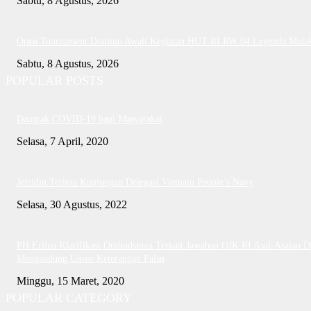
Sabtu, 8 Agustus, 2026
Open Tournament Domino Awali Kegiatan HUT RI RW 04 Legenda Mala
Sabtu, 8 Agustus, 2026
POPULAR POSTS
Dampak COVID-19 bagi Masyarakat
Selasa, 7 April, 2020
Jefridin Terima Kunjungan Delegasi Vietnam People’s Navy
Selasa, 30 Agustus, 2022
PH Erlina Klarifikasi Ombudsman Terkait Jawaban OJK RI Asal-Asalan D
Mengandung Unsur Keterangan Palsu
Minggu, 15 Maret, 2020
POPULAR CATEGORY