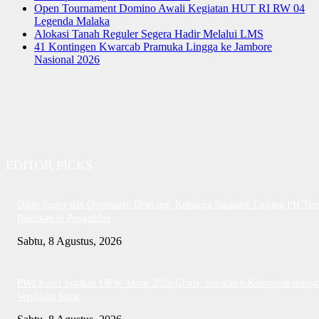
Open Tournament Domino Awali Kegiatan HUT RI RW 04
Legenda Malaka
Alokasi Tanah Reguler Segera Hadir Melalui LMS
41 Kontingen Kwarcab Pramuka Lingga ke Jambore
Nasional 2026
EDITOR PICKS
Dalih Junior dan Overmacht Diserang: Keluarga Natanael Tantang PH Te
Buktikan di Pengadilan
Sabtu, 8 Agustus, 2026
PWI Kepri Siapkan UKW Akbar 2026 Gratis, Siapkan 6 Kelompok denga
Verifikasi Ketat