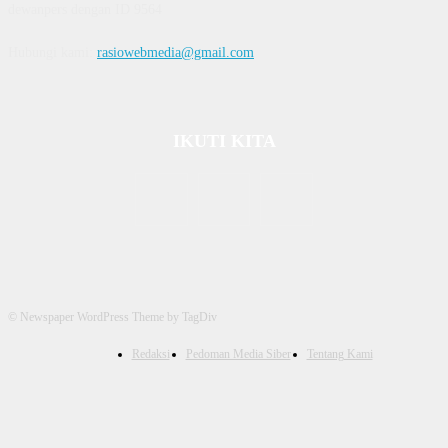
dewanpers dengan ID 9564
Hubungi kami:
rasiowebmedia@gmail.com
IKUTI KITA
© Newspaper WordPress Theme by TagDiv
Redaksi
Pedoman Media Siber
Tentang Kami