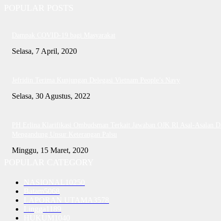
POPULAR POSTS
Dampak COVID-19 bagi Masyarakat
Selasa, 7 April, 2020
Jefridin Terima Kunjungan Delegasi Vietnam People’s Navy
Selasa, 30 Agustus, 2022
PH Erlina Klarifikasi Ombudsman Terkait Jawaban OJK RI Asal-Asalan D
Mengandung Unsur Keterangan Palsu
Minggu, 15 Maret, 2020
POPULAR CATEGORY
NASIONAL
10250
Batam
5068
LAPORAN UTAMA
3578
Lingga
1189
HUKUM
1040