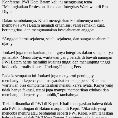
Konferensi PWI Kota Batam kali ini mengusung tema
“Meningkatkan Profesionalisme dan Integritas Wartawan di Era
Digital.”
Dalam sambutannya, Khafi menegaskan komitmennya untuk
membawa PWI Batam menjadi organisasi yang semakin kuat,
berintegritas, dan mengutamakan kesejahteraan anggota.
“Anggota harus sejahtera, selalu sejahtera, dan sangat sejahtera,”
ujarnya.
Jonkavi juga menekankan pentingnya integritas dalam setiap karya
jurnalistik. Menurutnya, wartawan yang berada di bawah naungan
PWI Batam harus memiliki kualitas tinggi dan menjunjung tinggi
kode etik jurnalistik serta Undang-Undang Pers.
Pada kesempatan ini Jonkavi juga menyoroti pentingnya
membangun kepercayaan masyarakat terhadap pers. “Kualitas
wartawan bisa diimplementasikan melalui karya nyata. Karya yang
tidak hanya faktual, tetapi juga mampu memberikan edukasi dan
membangun kepercayaan publik,” tambahnya.
Terkait dinamika di PWI di Kepri, Khafi menegaskan bahwa tidak
ada PWI tandingan di Batam maupun di Kepri. “Jika ada yang
mencoba meniru atau berdandan seperti PWI Kepri, kami tegaskan
bahwa kami adalah PWI Kota Batam. Legitimasi ada di tangan