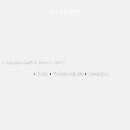
IKUTI KITA
© Newspaper WordPress Theme by TagDiv
Redaksi
Pedoman Media Siber
Tentang Kami