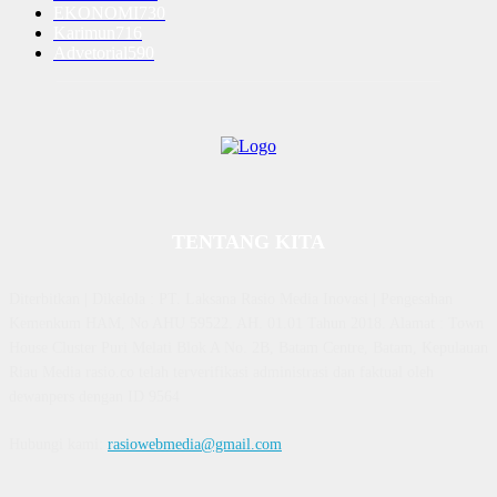
EKONOMI
730
Karimun
716
Advetorial
590
TENTANG KITA
Diterbitkan | Dikelola : PT. Laksana Rasio Media Inovasi | Pengesahan
Kemenkum HAM, No AHU 59522. AH. 01.01 Tahun 2018. Alamat : Town
House Cluster Puri Melati Blok A No. 2B, Batam Centre, Batam, Kepulauan
Riau Media rasio.co telah terverifikasi administrasi dan faktual oleh
dewanpers dengan ID 9564
Hubungi kami:
rasiowebmedia@gmail.com