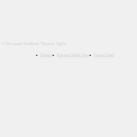
© Newspaper WordPress Theme by TagDiv
Redaksi
Pedoman Media Siber
Tentang Kami