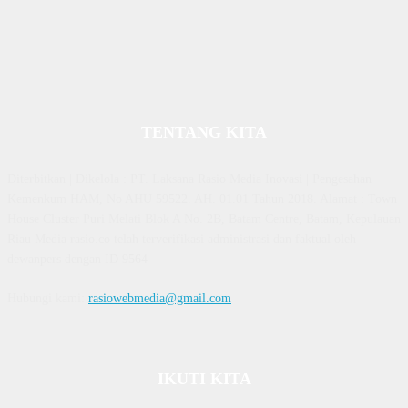
TENTANG KITA
Diterbitkan | Dikelola : PT. Laksana Rasio Media Inovasi | Pengesahan
Kemenkum HAM, No AHU 59522. AH. 01.01 Tahun 2018. Alamat : Town
House Cluster Puri Melati Blok A No. 2B, Batam Centre, Batam, Kepulauan
Riau Media rasio.co telah terverifikasi administrasi dan faktual oleh
dewanpers dengan ID 9564
Hubungi kami:
rasiowebmedia@gmail.com
IKUTI KITA