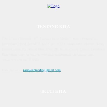
TENTANG KITA
Diterbitkan | Dikelola : PT. Laksana Rasio Media Inovasi | Pengesahan
Kemenkum HAM, No AHU 59522. AH. 01.01 Tahun 2018. Alamat : Town
House Cluster Puri Melati Blok A No. 2B, Batam Centre, Batam, Kepulauan
Riau Media rasio.co telah terverifikasi administrasi dan faktual oleh
dewanpers dengan ID 9564
Hubungi kami:
rasiowebmedia@gmail.com
IKUTI KITA