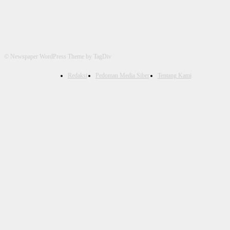
© Newspaper WordPress Theme by TagDiv
Redaksi
Pedoman Media Siber
Tentang Kami