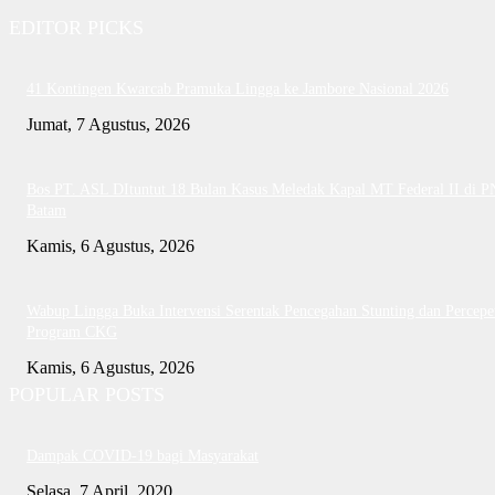
EDITOR PICKS
41 Kontingen Kwarcab Pramuka Lingga ke Jambore Nasional 2026
Jumat, 7 Agustus, 2026
Bos PT. ASL DItuntut 18 Bulan Kasus Meledak Kapal MT Federal II di P
Batam
Kamis, 6 Agustus, 2026
Wabup Lingga Buka Intervensi Serentak Pencegahan Stunting dan Percepe
Program CKG
Kamis, 6 Agustus, 2026
POPULAR POSTS
Dampak COVID-19 bagi Masyarakat
Selasa, 7 April, 2020