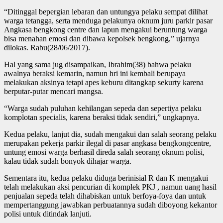
“Ditinggal bepergian lebaran dan untungya pelaku sempat dilihat
warga tetangga, serta menduga pelakunya oknum juru parkir pasar
Angkasa bengkong centre dan iapun mengakui beruntung warga
bisa menahan emosi dan dibawa kepolsek bengkong,” ujarnya
dilokas. Rabu(28/06/2017).
Hal yang sama jug disampaikan, Ibrahim(38) bahwa pelaku
awalnya beraksi kemarin, namun hri ini kembali berupaya
melakukan aksinya tetapi apes keburu ditangkap sekurty karena
berputar-putar mencari mangsa.
“Warga sudah puluhan kehilangan sepeda dan sepertiya pelaku
komplotan specialis, karena beraksi tidak sendiri,” ungkapnya.
Kedua pelaku, lanjut dia, sudah mengakui dan salah seorang pelaku
merupakan pekerja parkir ilegal di pasar angkasa bengkongcentre,
untung emosi warga berhasil direda salah seorang oknum polisi,
kalau tidak sudah bonyok dihajar warga.
Sementara itu, kedua pelaku diduga berinisial R dan K mengakui
telah melakukan aksi pencurian di komplek PKJ , namun uang hasil
penjualan sepeda telah dihabiskan untuk berfoya-foya dan untuk
mempertanggung jawabkan perbuatannya sudah diboyong kekantor
polisi untuk ditindak lanjuti.