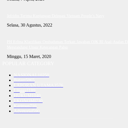
Jefridin Terima Kunjungan Delegasi Vietnam People’s Navy
Selasa, 30 Agustus, 2022
PH Erlina Klarifikasi Ombudsman Terkait Jawaban OJK RI Asal-Asalan D
Mengandung Unsur Keterangan Palsu
Minggu, 15 Maret, 2020
POPULAR CATEGORY
NASIONAL
10250
Batam
5065
LAPORAN UTAMA
3576
Lingga
1189
HUKUM
1040
EKONOMI
730
Karimun
716
Advetorial
590