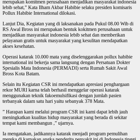
merupakan komitmen perusahaan menjadikan masyarakat indonesia
lebib sehat,” Kata Ilham Akbar Habibie selaku presiden komisaris
Pollux Habibie International dilokasi.
Lanjut Dia, Kegiatan yang di laksanakan pada Pukul 08.00 Wib di
RS Awal Bross ini merupakan bentuk kokitmen perusahaan untuk
menjadikan masyarakat indonesia lebib sehat dan memberikan
pelayanan gratis untuk masyarakat yang kesulitan mendapatkan
akses kesehatan.
Operasi katarak 10.000 mata yang diselenggarakan pollux habibie
international ini bekerja sama langsung dengan Persatuan Dokter
Spesialis Mata Indonesia (PERMADI) serta Rumah Sakit Awal
Bross Kota Batam.
Selain itu Kegiatan CSR ini mendapatkan apresiasi penghargaan
rekor MURI karna telah berhasil menggelar operasi katarak
menggunakan teknik fakoemulsifikasi dengan jumlah pasien
terbanyak dalam satu hari yaitu sebanyak 378 Mata.
” Harapan kami melalui program CSR ini kami dapat lebih jauh
meningkatkan kualitas hidup masyarakat yang berada di sekitar
tempat kami membangun ,” ujarnya.
Ia mengatakan, jadikannya katarak menjadi program pemulihan
mereka di karnakan angka penderita penyakit ini di Indonesia tinggi