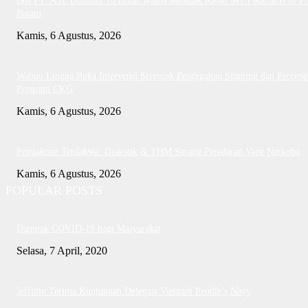
Bos PT. ASL DItuntut 18 Bulan Kasus Meledak Kapal MT Federal II di P
Batam
Kamis, 6 Agustus, 2026
Wabup Lingga Buka Intervensi Serentak Pencegahan Stunting dan Percepe
Program CKG
Kamis, 6 Agustus, 2026
Pengakuan Terdakwa: Diskotik & THM Sarang Peredaran Vape Narkoba
Kamis, 6 Agustus, 2026
POPULAR POSTS
Dampak COVID-19 bagi Masyarakat
Selasa, 7 April, 2020
Jefridin Terima Kunjungan Delegasi Vietnam People’s Navy