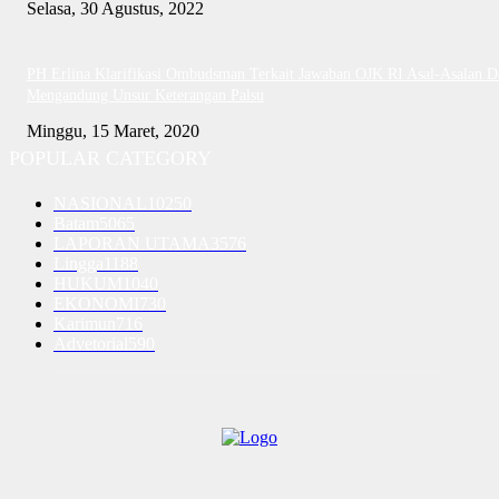
Selasa, 30 Agustus, 2022
PH Erlina Klarifikasi Ombudsman Terkait Jawaban OJK RI Asal-Asalan D
Mengandung Unsur Keterangan Palsu
Minggu, 15 Maret, 2020
POPULAR CATEGORY
NASIONAL
10250
Batam
5065
LAPORAN UTAMA
3576
Lingga
1188
HUKUM
1040
EKONOMI
730
Karimun
716
Advetorial
590