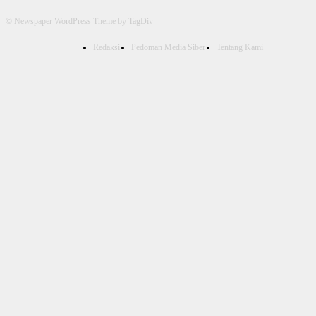
© Newspaper WordPress Theme by TagDiv
Redaksi
Pedoman Media Siber
Tentang Kami