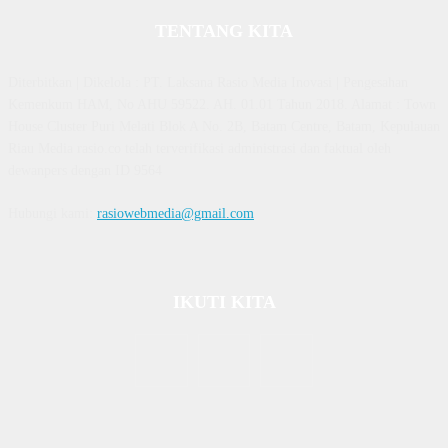
TENTANG KITA
Diterbitkan | Dikelola : PT. Laksana Rasio Media Inovasi | Pengesahan
Kemenkum HAM, No AHU 59522. AH. 01.01 Tahun 2018. Alamat : Town
House Cluster Puri Melati Blok A No. 2B, Batam Centre, Batam, Kepulauan
Riau Media rasio.co telah terverifikasi administrasi dan faktual oleh
dewanpers dengan ID 9564
Hubungi kami:
rasiowebmedia@gmail.com
IKUTI KITA