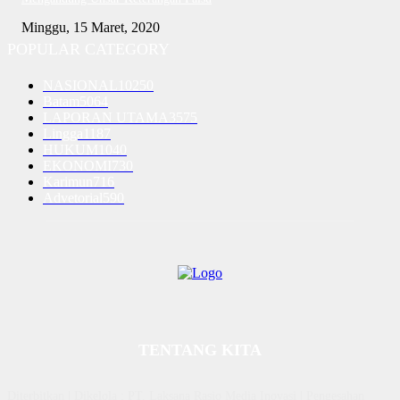
Minggu, 15 Maret, 2020
POPULAR CATEGORY
NASIONAL
10250
Batam
5064
LAPORAN UTAMA
3575
Lingga
1187
HUKUM
1040
EKONOMI
730
Karimun
716
Advetorial
590
TENTANG KITA
Diterbitkan | Dikelola : PT. Laksana Rasio Media Inovasi | Pengesahan