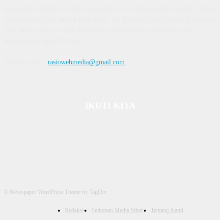
Kemenkum HAM, No AHU 59522. AH. 01.01 Tahun 2018. Alamat : Town
House Cluster Puri Melati Blok A No. 2B, Batam Centre, Batam, Kepulauan
Riau Media rasio.co telah terverifikasi administrasi dan faktual oleh
dewanpers dengan ID 9564
Hubungi kami:
rasiowebmedia@gmail.com
IKUTI KITA
© Newspaper WordPress Theme by TagDiv
Redaksi
Pedoman Media Siber
Tentang Kami