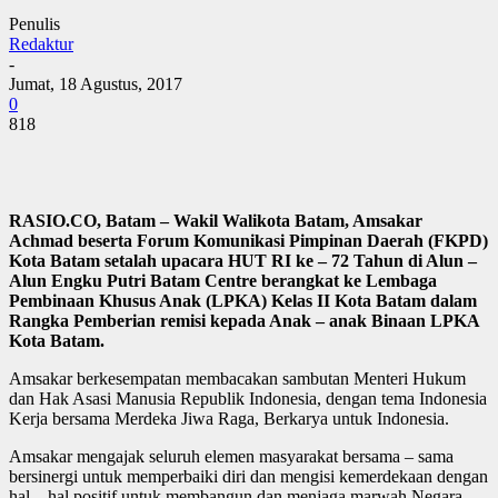
Penulis
Redaktur
-
Jumat, 18 Agustus, 2017
0
818
RASIO.CO, Batam – Wakil Walikota Batam, Amsakar
Achmad beserta Forum Komunikasi Pimpinan Daerah (FKPD)
Kota Batam setalah upacara HUT RI ke – 72 Tahun di Alun –
Alun Engku Putri Batam Centre berangkat ke Lembaga
Pembinaan Khusus Anak (LPKA) Kelas II Kota Batam dalam
Rangka Pemberian remisi kepada Anak – anak Binaan LPKA
Kota Batam.
Amsakar berkesempatan membacakan sambutan Menteri Hukum
dan Hak Asasi Manusia Republik Indonesia, dengan tema Indonesia
Kerja bersama Merdeka Jiwa Raga, Berkarya untuk Indonesia.
Amsakar mengajak seluruh elemen masyarakat bersama – sama
bersinergi untuk memperbaiki diri dan mengisi kemerdekaan dengan
hal – hal positif untuk membangun dan menjaga marwah Negara