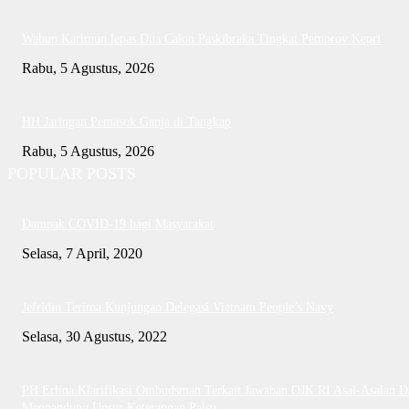
Wabup Karimun lepas Dua Calon Paskibraka Tingkat Pemprov Kepri
Rabu, 5 Agustus, 2026
HH Jaringan Pemasok Ganja di Tangkap
Rabu, 5 Agustus, 2026
POPULAR POSTS
Dampak COVID-19 bagi Masyarakat
Selasa, 7 April, 2020
Jefridin Terima Kunjungan Delegasi Vietnam People’s Navy
Selasa, 30 Agustus, 2022
PH Erlina Klarifikasi Ombudsman Terkait Jawaban OJK RI Asal-Asalan D
Mengandung Unsur Keterangan Palsu