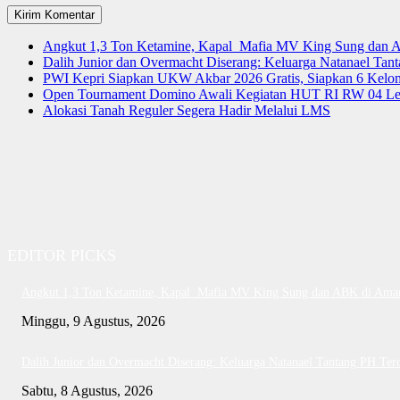
Angkut 1,3 Ton Ketamine, Kapal Mafia MV King Sung dan
Dalih Junior dan Overmacht Diserang: Keluarga Natanael Tan
PWI Kepri Siapkan UKW Akbar 2026 Gratis, Siapkan 6 Kelomp
Open Tournament Domino Awali Kegiatan HUT RI RW 04 Le
Alokasi Tanah Reguler Segera Hadir Melalui LMS
EDITOR PICKS
Angkut 1,3 Ton Ketamine, Kapal Mafia MV King Sung dan ABK di Ama
Minggu, 9 Agustus, 2026
Dalih Junior dan Overmacht Diserang: Keluarga Natanael Tantang PH Ter
Sabtu, 8 Agustus, 2026