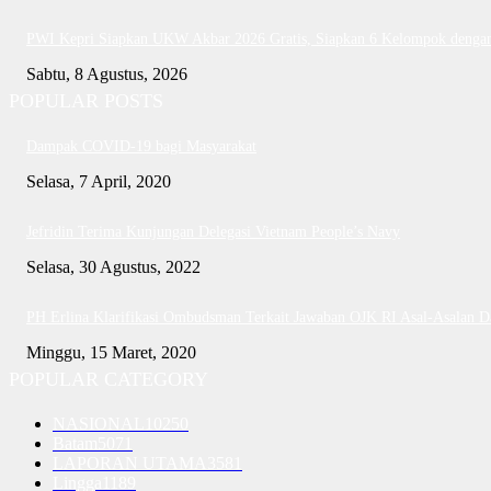
PWI Kepri Siapkan UKW Akbar 2026 Gratis, Siapkan 6 Kelompok dengan 
Sabtu, 8 Agustus, 2026
POPULAR POSTS
Dampak COVID-19 bagi Masyarakat
Selasa, 7 April, 2020
Jefridin Terima Kunjungan Delegasi Vietnam People’s Navy
Selasa, 30 Agustus, 2022
PH Erlina Klarifikasi Ombudsman Terkait Jawaban OJK RI Asal-Asalan 
Minggu, 15 Maret, 2020
POPULAR CATEGORY
NASIONAL
10250
Batam
5071
LAPORAN UTAMA
3581
Lingga
1189