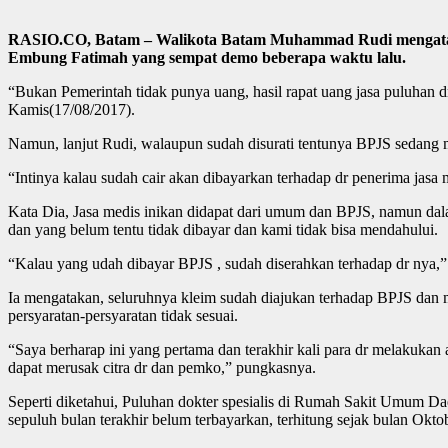
RASIO.CO, Batam – Walikota Batam Muhammad Rudi mengatakan,
Embung Fatimah yang sempat demo beberapa waktu lalu.
“Bukan Pemerintah tidak punya uang, hasil rapat uang jasa puluhan 
Kamis(17/08/2017).
Namun, lanjut Rudi, walaupun sudah disurati tentunya BPJS sedang m
“Intinya kalau sudah cair akan dibayarkan terhadap dr penerima jasa 
Kata Dia, Jasa medis inikan didapat dari umum dan BPJS, namun dal
dan yang belum tentu tidak dibayar dan kami tidak bisa mendahului.
“Kalau yang udah dibayar BPJS , sudah diserahkan terhadap dr nya,”
Ia mengatakan, seluruhnya kleim sudah diajukan terhadap BPJS dan m
persyaratan-persyaratan tidak sesuai.
“Saya berharap ini yang pertama dan terakhir kali para dr melakukan
dapat merusak citra dr dan pemko,” pungkasnya.
Seperti diketahui, Puluhan dokter spesialis di Rumah Sakit Umum D
sepuluh bulan terakhir belum terbayarkan, terhitung sejak bulan Okt