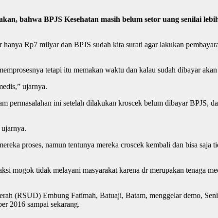
 bahwa BPJS Kesehatan masih belum setor uang senilai lebih k
dr hanya Rp7 milyar dan BPJS sudah kita surati agar lakukan pembaya
emprosesnya tetapi itu memakan waktu dan kalau sudah dibayar akan l
medis,” ujarnya.
am permasalahan ini setelah dilakukan kroscek belum dibayar BPJS, d
 ujarnya.
ereka proses, namun tentunya mereka croscek kembali dan bisa saja ti
 aksi mogok tidak melayani masyarakat karena dr merupakan tenaga med
aerah (RSUD) Embung Fatimah, Batuaji, Batam, menggelar demo, Senin
ober 2016 sampai sekarang.