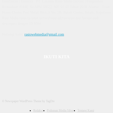
Diterbitkan | Dikelola : PT. Laksana Rasio Media Inovasi | Pengesahan
Kemenkum HAM, No AHU 59522. AH. 01.01 Tahun 2018. Alamat : Town
House Cluster Puri Melati Blok A No. 2B, Batam Centre, Batam, Kepulauan
Riau Media rasio.co telah terverifikasi administrasi dan faktual oleh
dewanpers dengan ID 9564
Hubungi kami:
rasiowebmedia@gmail.com
IKUTI KITA
© Newspaper WordPress Theme by TagDiv
Redaksi
Pedoman Media Siber
Tentang Kami