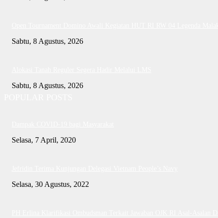
Open Tournament Domino Awali Kegiatan HUT RI RW 04 Legenda Mala
Sabtu, 8 Agustus, 2026
Alokasi Tanah Reguler Segera Hadir Melalui LMS
Sabtu, 8 Agustus, 2026
POPULAR POSTS
Dampak COVID-19 bagi Masyarakat
Selasa, 7 April, 2020
Jefridin Terima Kunjungan Delegasi Vietnam People’s Navy
Selasa, 30 Agustus, 2022
PH Erlina Klarifikasi Ombudsman Terkait Jawaban OJK RI Asal-Asalan D