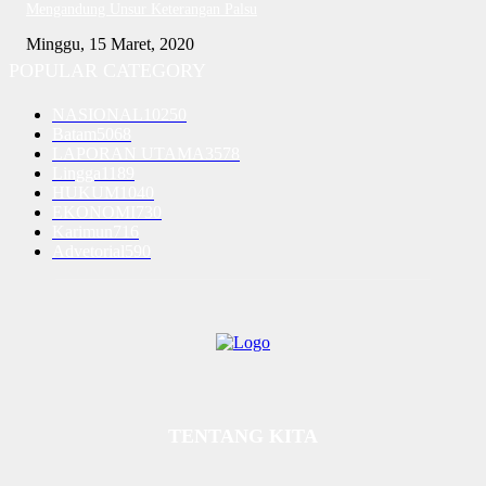
Mengandung Unsur Keterangan Palsu
Minggu, 15 Maret, 2020
POPULAR CATEGORY
NASIONAL
10250
Batam
5068
LAPORAN UTAMA
3578
Lingga
1189
HUKUM
1040
EKONOMI
730
Karimun
716
Advetorial
590
TENTANG KITA