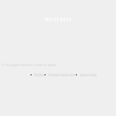
IKUTI KITA
© Newspaper WordPress Theme by TagDiv
Redaksi
Pedoman Media Siber
Tentang Kami