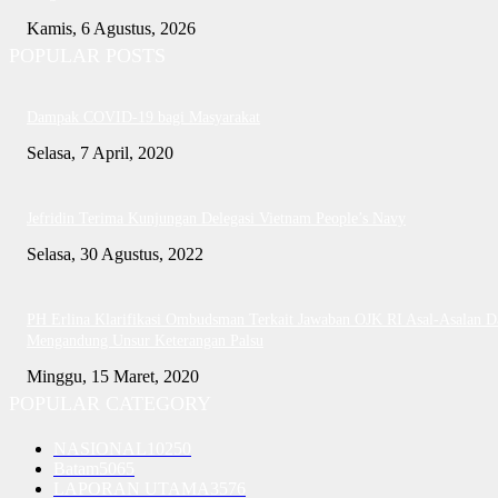
Kamis, 6 Agustus, 2026
POPULAR POSTS
Dampak COVID-19 bagi Masyarakat
Selasa, 7 April, 2020
Jefridin Terima Kunjungan Delegasi Vietnam People’s Navy
Selasa, 30 Agustus, 2022
PH Erlina Klarifikasi Ombudsman Terkait Jawaban OJK RI Asal-Asalan D
Mengandung Unsur Keterangan Palsu
Minggu, 15 Maret, 2020
POPULAR CATEGORY
NASIONAL
10250
Batam
5065
LAPORAN UTAMA
3576