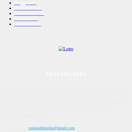
Lingga
1189
HUKUM
1040
EKONOMI
730
Karimun
716
Advetorial
590
TENTANG KITA
Diterbitkan | Dikelola : PT. Laksana Rasio Media Inovasi | Pengesahan
Kemenkum HAM, No AHU 59522. AH. 01.01 Tahun 2018. Alamat : Town
House Cluster Puri Melati Blok A No. 2B, Batam Centre, Batam, Kepulauan
Riau Media rasio.co telah terverifikasi administrasi dan faktual oleh
dewanpers dengan ID 9564
Hubungi kami:
rasiowebmedia@gmail.com