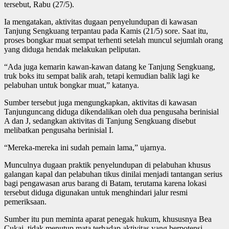
tersebut, Rabu (27/5).
Ia mengatakan, aktivitas dugaan penyelundupan di kawasan
Tanjung Sengkuang terpantau pada Kamis (21/5) sore. Saat itu,
proses bongkar muat sempat terhenti setelah muncul sejumlah orang
yang diduga hendak melakukan peliputan.
“Ada juga kemarin kawan-kawan datang ke Tanjung Sengkuang,
truk boks itu sempat balik arah, tetapi kemudian balik lagi ke
pelabuhan untuk bongkar muat,” katanya.
Sumber tersebut juga mengungkapkan, aktivitas di kawasan
Tanjunguncang diduga dikendalikan oleh dua pengusaha berinisial
A dan J, sedangkan aktivitas di Tanjung Sengkuang disebut
melibatkan pengusaha berinisial I.
“Mereka-mereka ini sudah pemain lama,” ujarnya.
Munculnya dugaan praktik penyelundupan di pelabuhan khusus
galangan kapal dan pelabuhan tikus dinilai menjadi tantangan serius
bagi pengawasan arus barang di Batam, terutama karena lokasi
tersebut diduga digunakan untuk menghindari jalur resmi
pemeriksaan.
Sumber itu pun meminta aparat penegak hukum, khususnya Bea
Cukai, tidak menutup mata terhadap aktivitas yang berpotensi