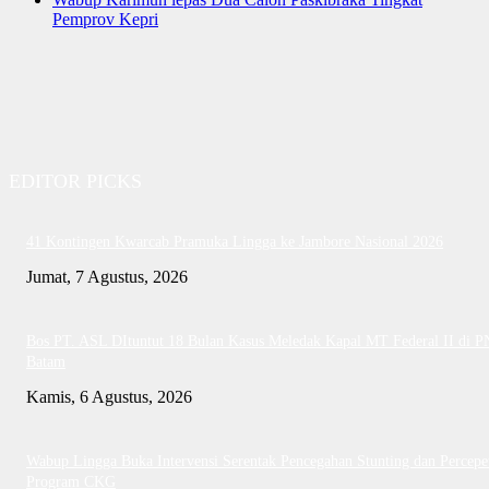
Pemprov Kepri
EDITOR PICKS
41 Kontingen Kwarcab Pramuka Lingga ke Jambore Nasional 2026
Jumat, 7 Agustus, 2026
Bos PT. ASL DItuntut 18 Bulan Kasus Meledak Kapal MT Federal II di P
Batam
Kamis, 6 Agustus, 2026
Wabup Lingga Buka Intervensi Serentak Pencegahan Stunting dan Percepe
Program CKG