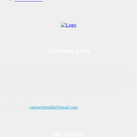
TENTANG KITA
Diterbitkan | Dikelola : PT. Laksana Rasio Media Inovasi | Pengesahan
Kemenkum HAM, No AHU 59522. AH. 01.01 Tahun 2018. Alamat : Town
House Cluster Puri Melati Blok A No. 2B, Batam Centre, Batam, Kepulauan
Riau Media rasio.co telah terverifikasi administrasi dan faktual oleh
dewanpers dengan ID 9564
Hubungi kami:
rasiowebmedia@gmail.com
IKUTI KITA