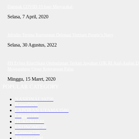
Dampak COVID-19 bagi Masyarakat
Selasa, 7 April, 2020
Jefridin Terima Kunjungan Delegasi Vietnam People’s Navy
Selasa, 30 Agustus, 2022
PH Erlina Klarifikasi Ombudsman Terkait Jawaban OJK RI Asal-Asalan D
Mengandung Unsur Keterangan Palsu
Minggu, 15 Maret, 2020
POPULAR CATEGORY
NASIONAL
10250
Batam
5070
LAPORAN UTAMA
3580
Lingga
1189
HUKUM
1040
EKONOMI
730
Karimun
716
Advetorial
590