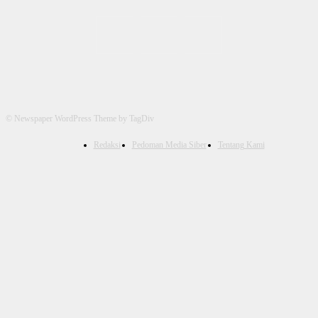
© Newspaper WordPress Theme by TagDiv
Redaksi
Pedoman Media Siber
Tentang Kami