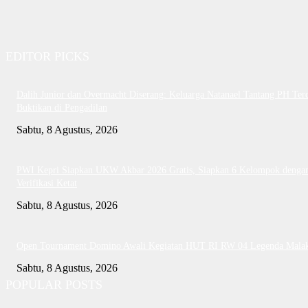
EDITOR PICKS
Dalih Junior dan Overmacht Diserang: Keluarga Natanael Tantang PH Te
Buktikan di Pengadilan
Sabtu, 8 Agustus, 2026
PWI Kepri Siapkan UKW Akbar 2026 Gratis, Siapkan 6 Kelompok denga
Verifikasi Ketat
Sabtu, 8 Agustus, 2026
Open Tournament Domino Awali Kegiatan HUT RI RW 04 Legenda Mala
Sabtu, 8 Agustus, 2026
POPULAR POSTS