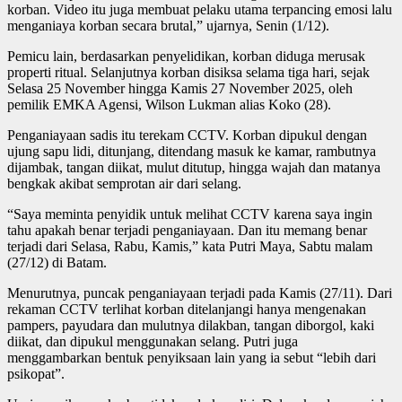
korban. Video itu juga membuat pelaku utama terpancing emosi lalu
menganiaya korban secara brutal,” ujarnya, Senin (1/12).
Pemicu lain, berdasarkan penyelidikan, korban diduga merusak
properti ritual. Selanjutnya korban disiksa selama tiga hari, sejak
Selasa 25 November hingga Kamis 27 November 2025, oleh
pemilik EMKA Agensi, Wilson Lukman alias Koko (28).
Penganiayaan sadis itu terekam CCTV. Korban dipukul dengan
ujung sapu lidi, ditunjang, ditendang masuk ke kamar, rambutnya
dijambak, tangan diikat, mulut ditutup, hingga wajah dan matanya
bengkak akibat semprotan air dari selang.
“Saya meminta penyidik untuk melihat CCTV karena saya ingin
tahu apakah benar terjadi penganiayaan. Dan itu memang benar
terjadi dari Selasa, Rabu, Kamis,” kata Putri Maya, Sabtu malam
(27/12) di Batam.
Menurutnya, puncak penganiayaan terjadi pada Kamis (27/11). Dari
rekaman CCTV terlihat korban ditelanjangi hanya mengenakan
pampers, payudara dan mulutnya dilakban, tangan diborgol, kaki
diikat, dan dipukul menggunakan selang. Putri juga
menggambarkan bentuk penyiksaan lain yang ia sebut “lebih dari
psikopat”.