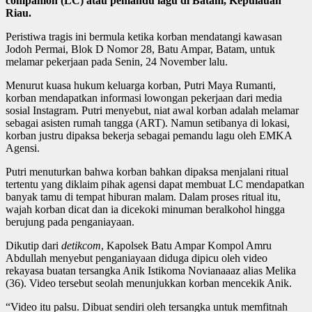
companion (LC) atau pemandu lagu di Batam, Kepulauan
Riau.
Peristiwa tragis ini bermula ketika korban mendatangi kawasan
Jodoh Permai, Blok D Nomor 28, Batu Ampar, Batam, untuk
melamar pekerjaan pada Senin, 24 November lalu.
Menurut kuasa hukum keluarga korban, Putri Maya Rumanti,
korban mendapatkan informasi lowongan pekerjaan dari media
sosial Instagram. Putri menyebut, niat awal korban adalah melamar
sebagai asisten rumah tangga (ART). Namun setibanya di lokasi,
korban justru dipaksa bekerja sebagai pemandu lagu oleh EMKA
Agensi.
Putri menuturkan bahwa korban bahkan dipaksa menjalani ritual
tertentu yang diklaim pihak agensi dapat membuat LC mendapatkan
banyak tamu di tempat hiburan malam. Dalam proses ritual itu,
wajah korban dicat dan ia dicekoki minuman beralkohol hingga
berujung pada penganiayaan.
Dikutip dari
detikcom
, Kapolsek Batu Ampar Kompol Amru
Abdullah menyebut penganiayaan diduga dipicu oleh video
rekayasa buatan tersangka Anik Istikoma Novianaaaz alias Melika
(36). Video tersebut seolah menunjukkan korban mencekik Anik.
“Video itu palsu. Dibuat sendiri oleh tersangka untuk memfitnah