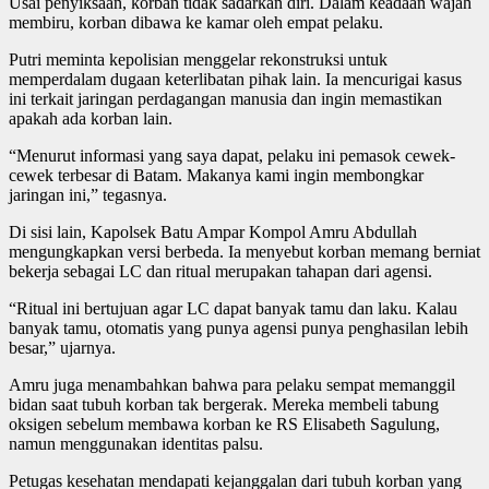
Usai penyiksaan, korban tidak sadarkan diri. Dalam keadaan wajah
membiru, korban dibawa ke kamar oleh empat pelaku.
Putri meminta kepolisian menggelar rekonstruksi untuk
memperdalam dugaan keterlibatan pihak lain. Ia mencurigai kasus
ini terkait jaringan perdagangan manusia dan ingin memastikan
apakah ada korban lain.
“Menurut informasi yang saya dapat, pelaku ini pemasok cewek-
cewek terbesar di Batam. Makanya kami ingin membongkar
jaringan ini,” tegasnya.
Di sisi lain, Kapolsek Batu Ampar Kompol Amru Abdullah
mengungkapkan versi berbeda. Ia menyebut korban memang berniat
bekerja sebagai LC dan ritual merupakan tahapan dari agensi.
“Ritual ini bertujuan agar LC dapat banyak tamu dan laku. Kalau
banyak tamu, otomatis yang punya agensi punya penghasilan lebih
besar,” ujarnya.
Amru juga menambahkan bahwa para pelaku sempat memanggil
bidan saat tubuh korban tak bergerak. Mereka membeli tabung
oksigen sebelum membawa korban ke RS Elisabeth Sagulung,
namun menggunakan identitas palsu.
Petugas kesehatan mendapati kejanggalan dari tubuh korban yang