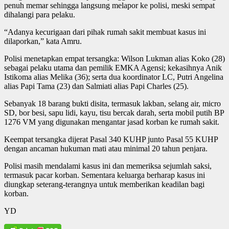
penuh memar sehingga langsung melapor ke polisi, meski sempat
dihalangi para pelaku.
“Adanya kecurigaan dari pihak rumah sakit membuat kasus ini
dilaporkan,” kata Amru.
Polisi menetapkan empat tersangka: Wilson Lukman alias Koko (28)
sebagai pelaku utama dan pemilik EMKA Agensi; kekasihnya Anik
Istikoma alias Melika (36); serta dua koordinator LC, Putri Angelina
alias Papi Tama (23) dan Salmiati alias Papi Charles (25).
Sebanyak 18 barang bukti disita, termasuk lakban, selang air, micro
SD, bor besi, sapu lidi, kayu, tisu bercak darah, serta mobil putih BP
1276 VM yang digunakan mengantar jasad korban ke rumah sakit.
Keempat tersangka dijerat Pasal 340 KUHP junto Pasal 55 KUHP
dengan ancaman hukuman mati atau minimal 20 tahun penjara.
Polisi masih mendalami kasus ini dan memeriksa sejumlah saksi,
termasuk pacar korban. Sementara keluarga berharap kasus ini
diungkap seterang-terangnya untuk memberikan keadilan bagi
korban.
YD