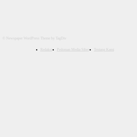
© Newspaper WordPress Theme by TagDiv
Redaksi
Pedoman Media Siber
Tentang Kami