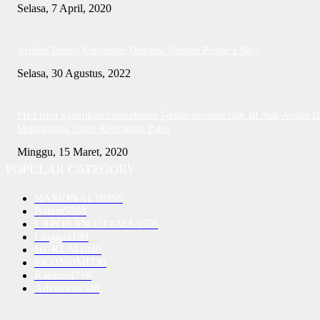
Selasa, 7 April, 2020
Jefridin Terima Kunjungan Delegasi Vietnam People’s Navy
Selasa, 30 Agustus, 2022
PH Erlina Klarifikasi Ombudsman Terkait Jawaban OJK RI Asal-Asalan D
Mengandung Unsur Keterangan Palsu
Minggu, 15 Maret, 2020
POPULAR CATEGORY
NASIONAL
10250
Batam
5068
LAPORAN UTAMA
3578
Lingga
1189
HUKUM
1040
EKONOMI
730
Karimun
716
Advetorial
590