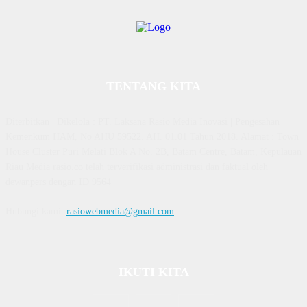
TENTANG KITA
Diterbitkan | Dikelola : PT. Laksana Rasio Media Inovasi | Pengesahan
Kemenkum HAM, No AHU 59522. AH. 01.01 Tahun 2018. Alamat : Town
House Cluster Puri Melati Blok A No. 2B, Batam Centre, Batam, Kepulauan
Riau Media rasio.co telah terverifikasi administrasi dan faktual oleh
dewanpers dengan ID 9564
Hubungi kami:
rasiowebmedia@gmail.com
IKUTI KITA