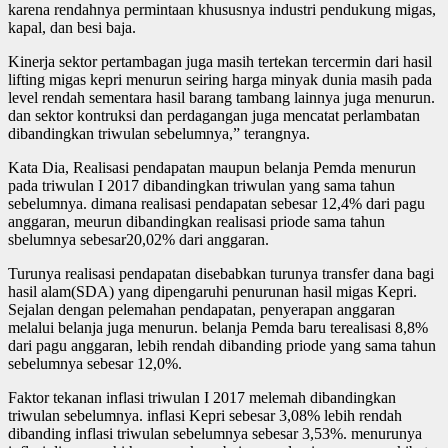
karena rendahnya permintaan khususnya industri pendukung migas,
kapal, dan besi baja.
Kinerja sektor pertambagan juga masih tertekan tercermin dari hasil
lifting migas kepri menurun seiring harga minyak dunia masih pada
level rendah sementara hasil barang tambang lainnya juga menurun.
dan sektor kontruksi dan perdagangan juga mencatat perlambatan
dibandingkan triwulan sebelumnya,” terangnya.
Kata Dia, Realisasi pendapatan maupun belanja Pemda menurun
pada triwulan I 2017 dibandingkan triwulan yang sama tahun
sebelumnya. dimana realisasi pendapatan sebesar 12,4% dari pagu
anggaran, meurun dibandingkan realisasi priode sama tahun
sbelumnya sebesar20,02% dari anggaran.
Turunya realisasi pendapatan disebabkan turunya transfer dana bagi
hasil alam(SDA) yang dipengaruhi penurunan hasil migas Kepri.
Sejalan dengan pelemahan pendapatan, penyerapan anggaran
melalui belanja juga menurun. belanja Pemda baru terealisasi 8,8%
dari pagu anggaran, lebih rendah dibanding priode yang sama tahun
sebelumnya sebesar 12,0%.
Faktor tekanan inflasi triwulan I 2017 melemah dibandingkan
triwulan sebelumnya. inflasi Kepri sebesar 3,08% lebih rendah
dibanding inflasi triwulan sebelumnya sebesar 3,53%. menurunya