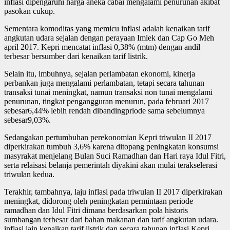
inflasi dipengaruhi harga aneka cabai mengalami penurunan akibat
pasokan cukup.
Sementara komoditas yang memicu inflasi adalah kenaikan tarif
angkutan udara sejalan dengan perayaan Imlek dan Cap Go Meh
april 2017. Kepri mencatat inflasi 0,38% (mtm) dengan andil
terbesar bersumber dari kenaikan tarif listrik.
Selain itu, imbuhnya, sejalan perlambatan ekonomi, kinerja
perbankan juga mengalami perlambatan, tetapi secara tahunan
transaksi tunai meningkat, namun transaksi non tunai mengalami
penurunan, tingkat pengangguran menurun, pada februari 2017
sebesar6,44% lebih rendah dibandingpriode sama sebelumnya
sebesar9,03%.
Sedangakan pertumbuhan perekonomian Kepri triwulan II 2017
diperkirakan tumbuh 3,6% karena ditopang peningkatan konsumsi
masyrakat menjelang Bulan Suci Ramadhan dan Hari raya Idul Fitri,
serta relaisasi belanja pemerintah diyakini akan mulai terakselerasi
triwulan kedua.
Terakhir, tambahnya, laju inflasi pada triwulan II 2017 diperkirakan
meningkat, didorong oleh peningkatan permintaan periode
ramadhan dan Idul Fitri dimana berdasarkan pola historis
sumbangan terbesar dari bahan makanan dan tarif angkutan udara.
inflasi lain kenaikan tarif listrik dan secara tahunan inflasi Kepri