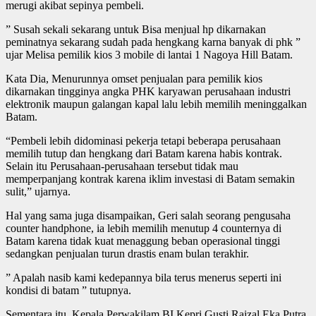
merugi akibat sepinya pembeli.
” Susah sekali sekarang untuk Bisa menjual hp dikarnakan
peminatnya sekarang sudah pada hengkang karna banyak di phk ”
ujar Melisa pemilik kios 3 mobile di lantai 1 Nagoya Hill Batam.
Kata Dia, Menurunnya omset penjualan para pemilik kios
dikarnakan tingginya angka PHK karyawan perusahaan industri
elektronik maupun galangan kapal lalu lebih memilih meninggalkan
Batam.
“Pembeli lebih didominasi pekerja tetapi beberapa perusahaan
memilih tutup dan hengkang dari Batam karena habis kontrak.
Selain itu Perusahaan-perusahaan tersebut tidak mau
memperpanjang kontrak karena iklim investasi di Batam semakin
sulit,” ujarnya.
Hal yang sama juga disampaikan, Geri salah seorang pengusaha
counter handphone, ia lebih memilih menutup 4 counternya di
Batam karena tidak kuat menaggung beban operasional tinggi
sedangkan penjualan turun drastis enam bulan terakhir.
” Apalah nasib kami kedepannya bila terus menerus seperti ini
kondisi di batam ” tutupnya.
Sementara itu, Kepala Perwakilam BI Kepri Gusti Raizal Eka Putra,