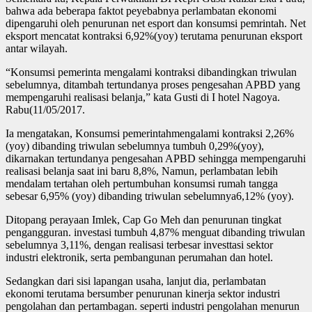
bahwa ada beberapa faktot peyebabnya perlambatan ekonomi
dipengaruhi oleh penurunan net esport dan konsumsi pemrintah. Net
eksport mencatat kontraksi 6,92%(yoy) terutama penurunan eksport
antar wilayah.
“Konsumsi pemerinta mengalami kontraksi dibandingkan triwulan
sebelumnya, ditambah tertundanya proses pengesahan APBD yang
mempengaruhi realisasi belanja,” kata Gusti di I hotel Nagoya.
Rabu(11/05/2017.
Ia mengatakan, Konsumsi pemerintahmengalami kontraksi 2,26%
(yoy) dibanding triwulan sebelumnya tumbuh 0,29%(yoy),
dikarnakan tertundanya pengesahan APBD sehingga mempengaruhi
realisasi belanja saat ini baru 8,8%, Namun, perlambatan lebih
mendalam tertahan oleh pertumbuhan konsumsi rumah tangga
sebesar 6,95% (yoy) dibanding triwulan sebelumnya6,12% (yoy).
Ditopang perayaan Imlek, Cap Go Meh dan penurunan tingkat
pengangguran. investasi tumbuh 4,87% menguat dibanding triwulan
sebelumnya 3,11%, dengan realisasi terbesar investtasi sektor
industri elektronik, serta pembangunan perumahan dan hotel.
Sedangkan dari sisi lapangan usaha, lanjut dia, perlambatan
ekonomi terutama bersumber penurunan kinerja sektor industri
pengolahan dan pertambagan. seperti industri pengolahan menurun