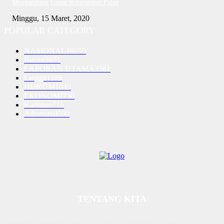
Mengandung Unsur Keterangan Palsu
Minggu, 15 Maret, 2020
POPULAR CATEGORY
NASIONAL
10250
Batam
5071
LAPORAN UTAMA
3581
Lingga
1189
HUKUM
1040
EKONOMI
730
Karimun
716
Advetorial
590
TENTANG KITA