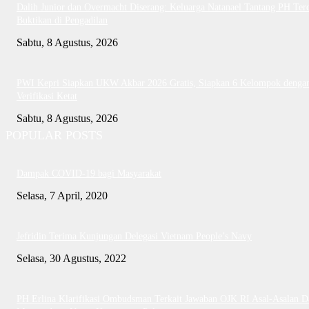
Dalih Junior dan Overmacht Diserang: Keluarga Natanael Tantang PH Te
Buktikan di Pengadilan
Sabtu, 8 Agustus, 2026
PWI Kepri Siapkan UKW Akbar 2026 Gratis, Siapkan 6 Kelompok denga
Verifikasi Ketat
Sabtu, 8 Agustus, 2026
POPULAR POSTS
Dampak COVID-19 bagi Masyarakat
Selasa, 7 April, 2020
Jefridin Terima Kunjungan Delegasi Vietnam People’s Navy
Selasa, 30 Agustus, 2022
PH Erlina Klarifikasi Ombudsman Terkait Jawaban OJK RI Asal-Asalan D