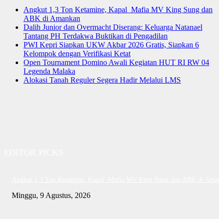
Angkut 1,3 Ton Ketamine, Kapal Mafia MV King Sung dan
ABK di Amankan
Dalih Junior dan Overmacht Diserang: Keluarga Natanael
Tantang PH Terdakwa Buktikan di Pengadilan
PWI Kepri Siapkan UKW Akbar 2026 Gratis, Siapkan 6
Kelompok dengan Verifikasi Ketat
Open Tournament Domino Awali Kegiatan HUT RI RW 04
Legenda Malaka
Alokasi Tanah Reguler Segera Hadir Melalui LMS
EDITOR PICKS
Angkut 1,3 Ton Ketamine, Kapal Mafia MV King Sung dan ABK di Ama
Minggu, 9 Agustus, 2026