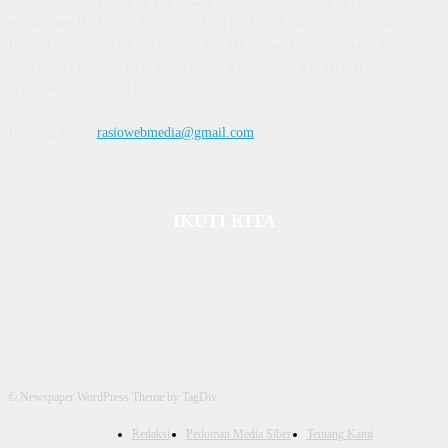
Diterbitkan | Dikelola : PT. Laksana Rasio Media Inovasi | Pengesahan
Kemenkum HAM, No AHU 59522. AH. 01.01 Tahun 2018. Alamat : Town
House Cluster Puri Melati Blok A No. 2B, Batam Centre, Batam, Kepulauan
Riau Media rasio.co telah terverifikasi administrasi dan faktual oleh
dewanpers dengan ID 9564
Hubungi kami:
rasiowebmedia@gmail.com
IKUTI KITA
© Newspaper WordPress Theme by TagDiv
Redaksi
Pedoman Media Siber
Tentang Kami