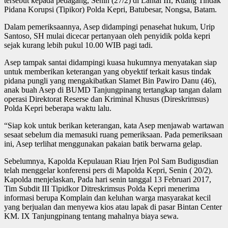
tersebut kepada pedagang, Senin (27/2) di Lantai III, Ruang Tindak
Pidana Korupsi (Tipikor) Polda Kepri, Batubesar, Nongsa, Batam.
Dalam pemeriksaannya, Asep didampingi penasehat hukum, Urip
Santoso, SH mulai dicecar pertanyaan oleh penyidik polda kepri
sejak kurang lebih pukul 10.00 WIB pagi tadi.
Asep tampak santai didampingi kuasa hukumnya menyatakan siap
untuk memberikan keterangan yang obyektif terkait kasus tindak
pidana pungli yang mengakibatkan Slamet Bin Pawiro Danu (46),
anak buah Asep di BUMD Tanjungpinang tertangkap tangan dalam
operasi Direktorat Reserse dan Kriminal Khusus (Direskrimsus)
Polda Kepri beberapa waktu lalu.
“Siap kok untuk berikan keterangan, kata Asep menjawab wartawan
sesaat sebelum dia memasuki ruang pemeriksaan. Pada pemeriksaan
ini, Asep terlihat menggunakan pakaian batik berwarna gelap.
Sebelumnya, Kapolda Kepulauan Riau Irjen Pol Sam Budigusdian
telah menggelar konferensi pers di Mapolda Kepri, Senin ( 20/2).
Kapolda menjelaskan, Pada hari senin tanggal 13 Februari 2017,
Tim Subdit III Tipidkor Ditreskrimsus Polda Kepri menerima
informasi berupa Komplain dan keluhan warga masyarakat kecil
yang berjualan dan menyewa kios atau lapak di pasar Bintan Center
KM. IX Tanjungpinang tentang mahalnya biaya sewa.