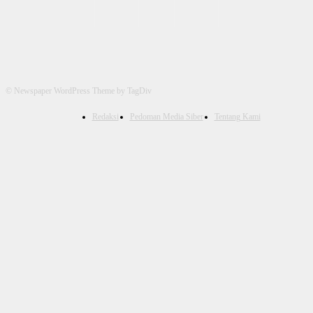
© Newspaper WordPress Theme by TagDiv
Redaksi
Pedoman Media Siber
Tentang Kami