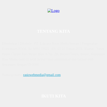
TENTANG KITA
Diterbitkan | Dikelola : PT. Laksana Rasio Media Inovasi | Pengesahan
Kemenkum HAM, No AHU 59522. AH. 01.01 Tahun 2018. Alamat : Town
House Cluster Puri Melati Blok A No. 2B, Batam Centre, Batam, Kepulauan
Riau Media rasio.co telah terverifikasi administrasi dan faktual oleh
dewanpers dengan ID 9564
Hubungi kami:
rasiowebmedia@gmail.com
IKUTI KITA