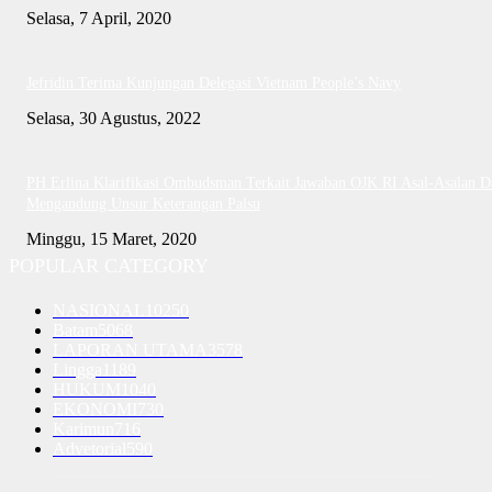
Selasa, 7 April, 2020
Jefridin Terima Kunjungan Delegasi Vietnam People’s Navy
Selasa, 30 Agustus, 2022
PH Erlina Klarifikasi Ombudsman Terkait Jawaban OJK RI Asal-Asalan D
Mengandung Unsur Keterangan Palsu
Minggu, 15 Maret, 2020
POPULAR CATEGORY
NASIONAL
10250
Batam
5068
LAPORAN UTAMA
3578
Lingga
1189
HUKUM
1040
EKONOMI
730
Karimun
716
Advetorial
590