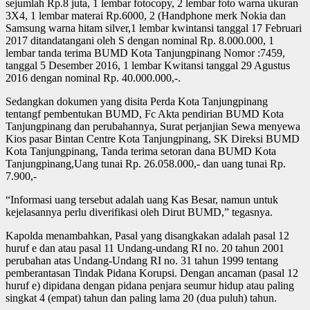
sejumlah Rp.8 juta, 1 lembar fotocopy, 2 lembar foto warna ukuran
3X4, 1 lembar materai Rp.6000, 2 (Handphone merk Nokia dan
Samsung warna hitam silver,1 lembar kwintansi tanggal 17 Februari
2017 ditandatangani oleh S dengan nominal Rp. 8.000.000, 1
lembar tanda terima BUMD Kota Tanjungpinang Nomor :7459,
tanggal 5 Desember 2016, 1 lembar Kwitansi tanggal 29 Agustus
2016 dengan nominal Rp. 40.000.000,-.
Sedangkan dokumen yang disita Perda Kota Tanjungpinang
tentangf pembentukan BUMD, Fc Akta pendirian BUMD Kota
Tanjungpinang dan perubahannya, Surat perjanjian Sewa menyewa
Kios pasar Bintan Centre Kota Tanjungpinang, SK Direksi BUMD
Kota Tanjungpinang, Tanda terima setoran dana BUMD Kota
Tanjungpinang,Uang tunai Rp. 26.058.000,- dan uang tunai Rp.
7.900,-
“Informasi uang tersebut adalah uang Kas Besar, namun untuk
kejelasannya perlu diverifikasi oleh Dirut BUMD,” tegasnya.
Kapolda menambahkan, Pasal yang disangkakan adalah pasal 12
huruf e dan atau pasal 11 Undang-undang RI no. 20 tahun 2001
perubahan atas Undang-Undang RI no. 31 tahun 1999 tentang
pemberantasan Tindak Pidana Korupsi. Dengan ancaman (pasal 12
huruf e) dipidana dengan pidana penjara seumur hidup atau paling
singkat 4 (empat) tahun dan paling lama 20 (dua puluh) tahun.